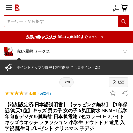
8/11(火)01:59まで
要エントリー
赤い屋根ワークス
ポイントアップ期間中 ! 通常商品 全会員ポイント2倍
1/29
動画
（
582
件）
4.45
【時刻設定済/日本語説明書】【ラッピング無料】【1年保
証/楽天1位】キッズ 男の子 女の子 5気圧防水 SKMEI 低学
年向きデジタル腕時計 日本製電池 7色カラーLEDライト
キッズウオッチ ファッション 小学生 アウトドア 遠足 入
学祝 誕生日プレゼント クリスマス 子デジ