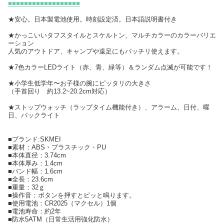
■■■■■■■■■■■■■■■■■■
★安心。日本製電池使用。時刻設定済。日本語説明書付き
★かっこいいタフスタイルとスケルトン、マルチカラーのカラーバリエ
ーション
人気のアウトドア、キャンプや遠足にもバッチリ使えます。
★7色カラーLEDライト（赤、青、緑等）＆ランダム点滅が可能です！
★小学生低学年〜お子様の腕にピッタリの大きさ
（手首回り 約13.2~20.2cm対応）
★ストップウォッチ（ラップタイム機能付き）、アラーム、日付、曜
日、バックライト
■ブランド:SKMEI
■素材：ABS・プラスチック・PU
■本体直径：3.74cm
■本体厚み：1.4cm
■バンド幅：1.6cm
■全長：23.6cm
■重量：32ｇ
■操作音：ボタンを押すとピッと鳴ります。
■使用電池：CR2025（マクセル）1個
■電池寿命：約2年
■防水5ATM（日常生活用強化防水）