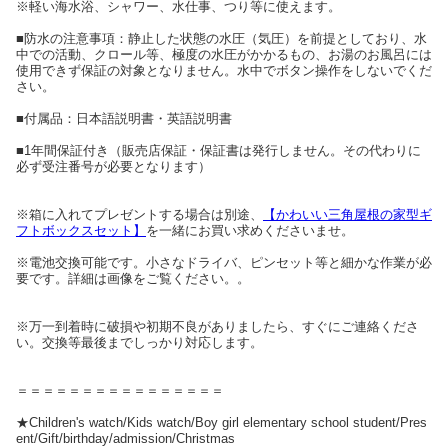
※軽い海水浴、シャワー、水仕事、つり等に使えます。
■防水の注意事項：静止した状態の水圧（気圧）を前提としており、水
中での活動、クロール等、極度の水圧がかかるもの、お湯のお風呂には
使用できず保証の対象となりません。水中でボタン操作をしないでくだ
さい。
■付属品：日本語説明書・英語説明書
■1年間保証付き（販売店保証・保証書は発行しません。その代わりに
必ず受注番号が必要となります）
※箱に入れてプレゼントする場合は別途、
【かわいい三角屋根の家型ギ
フトボックスセット】
を一緒にお買い求めくださいませ。
※電池交換可能です。小さなドライバ、ピンセット等と細かな作業が必
要です。詳細は画像をご覧ください。。
※万一到着時に破損や初期不良がありましたら、すぐにご連絡くださ
い。交換等最後までしっかり対応します。
＝＝＝＝＝＝＝＝＝＝＝＝＝＝＝＝
★Children's watch/Kids watch/Boy girl elementary school student/Pres
ent/Gift/birthday/admission/Christmas