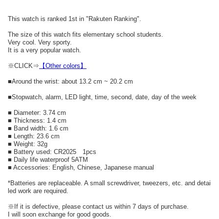
This watch is ranked 1st in "Rakuten Ranking".
The size of this watch fits elementary school students.
Very cool. Very sporty.
It is a very popular watch.
※CLICK⇒
【Other colors】
■Around the wrist: about 13.2 cm ~ 20.2 cm
■Stopwatch, alarm, LED light, time, second, date, day of the week
■ Diameter: 3.74 cm
■ Thickness: 1.4 cm
■ Band width: 1.6 cm
■ Length: 23.6 cm
■ Weight: 32g
■ Battery used: CR2025 1pcs
■ Daily life waterproof 5ATM
■ Accessories: English, Chinese, Japanese manual
*Batteries are replaceable. A small screwdriver, tweezers, etc. and detai
led work are required.
※If it is defective, please contact us within 7 days of purchase.
I will soon exchange for good goods.