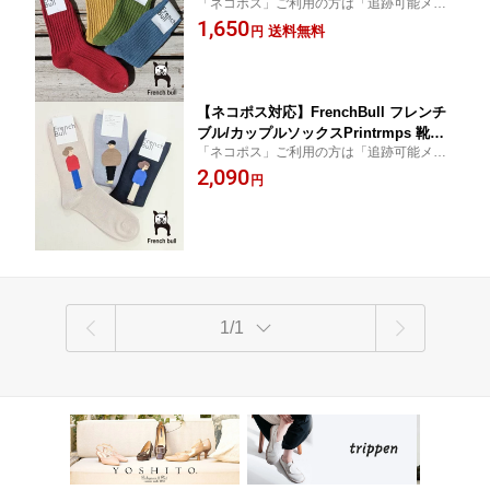
「ネコポス」ご利用の方は「追跡可能メー
ド オリーブ ブルーグレー ワイン イエ
ル便」をご選択ください。コチラの商品は
1,650
ロー 黄 グリーン 緑 青 レッド 赤 レディ
送料無料
円
【厚め】（同類2足まで可）同梱数について
ース 11-24272
は規約をご覧くださいませ。
【ネコポス対応】FrenchBull フレンチ
ブル/カップルソックスPrintrmps 靴下
「ネコポス」ご利用の方は「追跡可能メー
ライトベージュ グレー ブラック レディ
ル便」をご選択ください。コチラの商品は
2,090
ース 11-25103
円
【やや厚め】（同類3足まで可）同梱数につ
いては規約をご覧くださいませ。
1/1