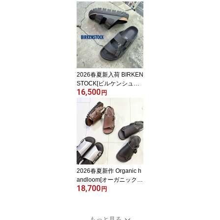
508014 GRY グレー 数
量限定 スニーカー レザ
ー 本革 靴 レディース メ
ンズ ヒモ通しお届け
2026春夏新入荷 BIRKEN
STOCK[ビルケンシュト
16,500
ック]/Papillio[パピリオ]/A
円
RIZONA CHUNKY[アリ
ゾナ チャンキー]/BLACK
[1029077] ナロー幅 幅狭
サンダル カジュアル 厚
底 ボリュームソール 黒
ブラック 靴 レディース
2026春夏新作 Organic h
andloom[オーガニックハ
18,700
ンドルーム]/SIENA[シエ
円
ナ]/シルバー[OH029902]
ダークブラウン[OH0292
08] ブラック[OH029009]
もっと見る