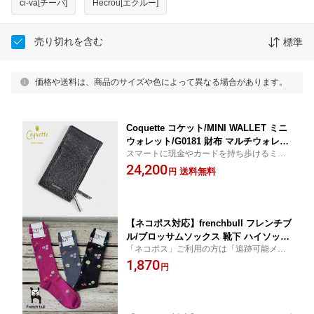
ci-va[チーバ]
Hecrou[エクルー]
売り切れを含む
標準
価格や送料は、商品のサイズや色によって異なる場合があります。
Coquette コケット/MINI WALLET ミニ
ウォレット/G0181 財布 マルチウォレッ
スマートに現金やカードを持ち歩けるミニ
ト ミニウォレット スマートウォレット
ウォレット
24,200
カード収納 小銭入れ お札入れ 持ち歩き
送料無料
円
ブラック 黒 ミニマリスト キャッシュレ
ス 牛革 レザー 本革
【ネコポス対応】frenchbull フレンチブ
ル/ブロッサムソックス 靴下 ハイソック
「ネコポス」ご利用の方は「追跡可能メー
ス 花柄 ピンク ブルーグレー ブラック
ル便」をご選択ください。コチラの商品は
1,870
黒 薄手 レディース 11-23253
円
【やや薄め】（同類4足まで可）同梱数につ
いては規約をご覧くださいませ。