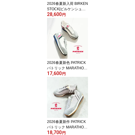
2026春夏新入荷 BIRKEN
STOCK[ビルケンシュト
28,600
ック]/UTTI LACE[ウッテ
円
ィ レース]/GRAY TAUPE
[グレートープ]/1027321
DARK TEA[ダークティ
ー]/1030875 ナロー幅 幅
狭 モカシンシューズ カ
ジュアル レースアップ
靴 レザー 本革 スエード
レディース
2026春夏新色 PATRICK
パトリック MARATHON
17,600
マラソン BOUQUE ブー
円
ケ 942609 スニーカー レ
ザー 本革 靴 レディース
メンズ ヒモ通しお届け
2026春夏新作 PATRICK
パトリック MARATHON-
18,700
CALM マラソン・カーム
円