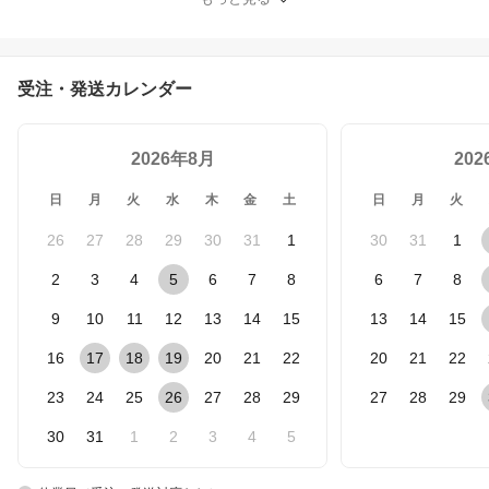
バックバンドサンダル シ
ャークソール カジュアル
シンプル 本革 レザー 靴
レディース メンズ
受注・発送カレンダー
2026年8月
20
日
月
火
水
木
金
土
日
月
火
26
27
28
29
30
31
1
30
31
1
2
3
4
5
6
7
8
6
7
8
9
10
11
12
13
14
15
13
14
15
16
17
18
19
20
21
22
20
21
22
23
24
25
26
27
28
29
27
28
29
30
31
1
2
3
4
5