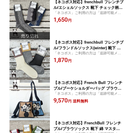
【ネコポス対応】frenchbull フレンチブ
ル/エシェルソックス 靴下 チェック柄
「ネコポス」ご利用の方は「追跡可能メー
グレー ブルー 青 ブラック 黒 厚手 レデ
ル便」をご選択ください。コチラの商品は
1,650
ィース 11-23271
円
【やや厚め】（同類3足まで可）同梱数につ
いては規約をご覧くださいませ。
【ネコポス対応】frenchbull フレンチブ
ル/フランドルソックス(winter) 靴下 ホ
「ネコポス」ご利用の方は「追跡可能メー
ワイト 白 グレー ブラック 黒 厚手 レデ
ル便」をご選択ください。コチラの商品は
1,870
ィース 11-23260
円
【厚め】（同類2足まで可）同梱数について
は規約をご覧くださいませ。
【ネコポス対応】French Bull フレンチ
ブル/ブーケショルダーバッグ ブラウン
「ネコポス」ご利用の方は「追跡可能メー
ブルーグレー 鞄 ショルダー 花柄 綿 33-
ル便」をご選択ください。コチラの商品は
9,570
24252
送料無料
円
【厚め】（同梱不可）同梱数については規
約をご覧くださいませ。
【ネコポス対応】FrenchBull フレンチ
ブル/プラウソックス 靴下 綿 マスター