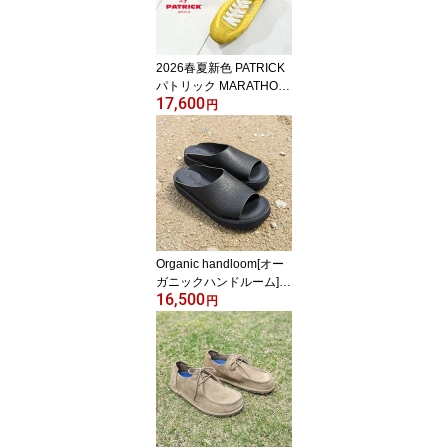
サンダル レディース
2026春夏新色 PATRICK
パトリック MARATHON
17,600
マラソン MIMOSA ミモ
円
ザ 942605 スニーカー レ
ザー 本革 靴 レディース
メンズ ヒモ通しお届け
Organic handloom[オー
ガニックハンドルーム]/R
16,500
ICHT[リヒト]/ブラックシ
円
ュリンク/OH016493 ス
ライドサンダル カジュア
ル フラット シンプル 黒
レザー 本革 靴 レディー
ス