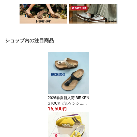
ショップ内の注目商品
2026春夏新入荷 BIRKEN
STOCK ビルケンシュト
16,500
ック Papillio パピリオ Gi
円
zeh Flex Platform ギゼ フ
レックス プラットフォー
ム サンド 1031205 ブラ
ック 1027367 ナロー幅
幅狭 厚底 カジュアル 靴