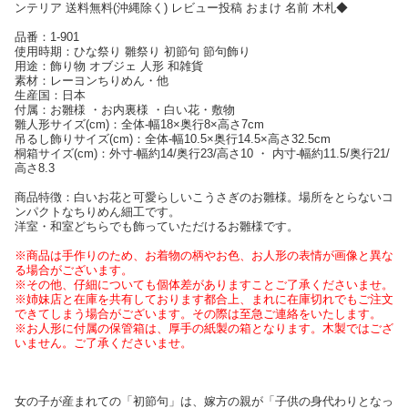
ンテリア 送料無料(沖縄除く) レビュー投稿 おまけ 名前 木札◆
品番：1-901
使用時期：ひな祭り 雛祭り 初節句 節句飾り
用途：飾り物 オブジェ 人形 和雑貨
素材：レーヨンちりめん・他
生産国：日本
付属：お雛様 ・お内裏様 ・白い花・敷物
雛人形サイズ(cm)：全体-幅18×奥行8×高さ7cm
吊るし飾りサイズ(cm)：全体-幅10.5×奥行14.5×高さ32.5cm
桐箱サイズ(cm)：外寸-幅約14/奥行23/高さ10 ・ 内寸-幅約11.5/奥行21/
高さ8.3
商品特徴：白いお花と可愛らしいこうさぎのお雛様。場所をとらないコ
ンパクトなちりめん細工です。
洋室・和室どちらでも飾っていただけるお雛様です。
※商品は手作りのため、お着物の柄やお色、お人形の表情が画像と異な
る場合がございます。
※その他、仔細についても個体差がありますことご了承くださいませ。
※姉妹店と在庫を共有しております都合上、まれに在庫切れでもご注文
できてしまう場合がございます。その際は至急ご連絡をいたします。
※お人形に付属の保管箱は、厚手の紙製の箱となります。木製ではござ
いません。ご了承くださいませ。
女の子が産まれての「初節句」は、嫁方の親が「子供の身代わりとなっ