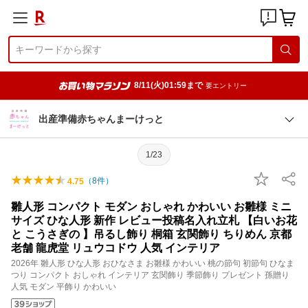
8/11(火)01:59まで
要エントリー
出産準備赤ちゃんまーけっと
1/23
（
8
件）
4.75
雛人形 コンパクト モダン おしゃれ かわいい お雛様 ミニ
サイズ ひな人形 新作 レビュー投稿名入れ立札 【白いお花
と こうさぎの 】吊るし飾り 桐箱 玄関飾り ちりめん 京都
老舗 龍虎堂 リュウコドウ 人気 インテリア
2026年 雛人形 ひな人形 おひなさま お雛様 かわいい 桃の節句 初節句 ひなま
つり コンパクト おしゃれ インテリア 玄関飾り 季節飾り プレゼント 孫贈り
人気 モダン 平飾り かわいい