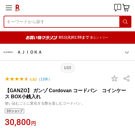
8/11(火)01:59まで
要エントリー
ＡＪＩＯＫＡ
1/15
（
13
件）
4.92
【GANZO】 ガンゾ Cordovan コードバン コインケー
ス BOX小銭入れ
使い込むごとに変化する艶を楽しむコードバン 。
30,800
円