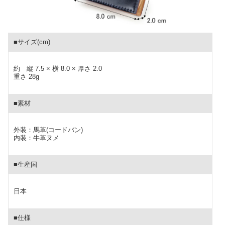
■サイズ(cm)
約 縦 7.5 × 横 8.0 × 厚さ 2.0
重さ 28g
■素材
外装：馬革(コードバン)
内装：牛革ヌメ
■生産国
日本
■仕様