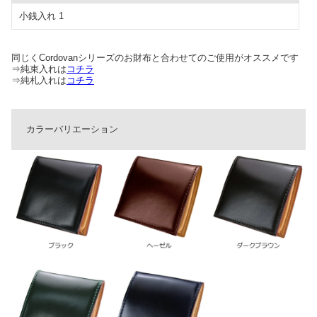
小銭入れ 1
同じくCordovanシリーズのお財布と合わせてのご使用がオススメです
⇒純束入れは
コチラ
⇒純札入れは
コチラ
カラーバリエーション