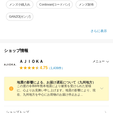
メンズ小銭入れ
Cordovan[コードバン]
メンズ財布
GANZO[ガンゾ]
さらに表示
ショップ情報
ＡＪＩＯＫＡ
メニュー
4.75
（
1,439
件）
地震の影響による、お届け遅延について（九州地方）
この度の令和8年熊本地震により被害を受けられた皆様
に、心よりお見舞い申し上げます。地震の影響により、現
在、九州地方を中心にお荷物のお届け停止お
よ
ショップトップ