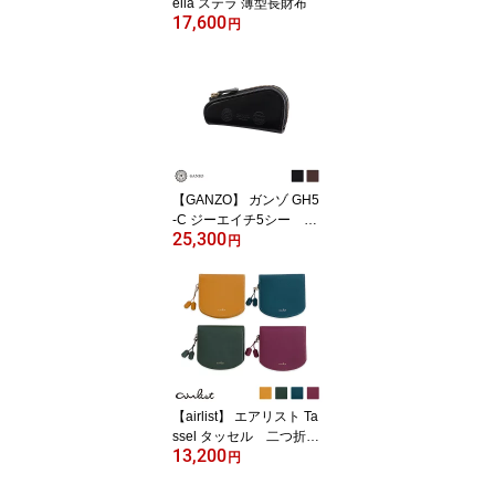
ella ステラ 薄型長財布
17,600
円
【GANZO】 ガンゾ GH5
-C ジーエイチ5シー キ
25,300
ーケース
円
【airlist】 エアリスト Ta
ssel タッセル 二つ折り
13,200
財布
円