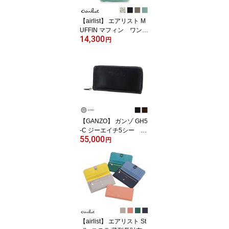
【airlist】 エアリスト M
UFFIN マフィン ワンシ
14,300
ョルダーバッグ レディー
円
ス 日本製
【GANZO】 ガンゾ GH5
-C ジーエイチ5シー ラ
55,000
ウンドファスナー長財布
円
【airlist】 エアリスト St