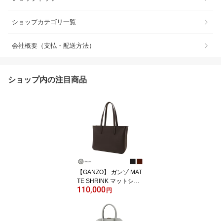
ショップカテゴリ一覧
会社概要（支払・配送方法）
ショップ内の注目商品
【GANZO】 ガンゾ MAT
TE SHRINK マットシュ
110,000
リンク ZIP 横型トートバ
円
ッグ