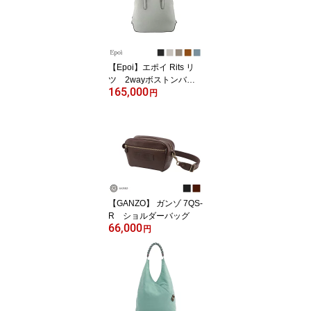
【Epoi】エポイ Rits リ
ツ 2wayボストンバッ
165,000
グ M
円
【GANZO】 ガンゾ 7QS-
R ショルダーバッグ
66,000
円