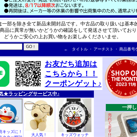
は一部を除き全て新品未開封品です。中古品の取り扱いは基本
商品に異常が無いかどうかの確認をして発送させて頂いており
どうかご安心の上お買い物をお楽しみくださいませ。
← タイトル ・ アーチスト ・ 商品番
お友だち追加は
こちらから！！
クーポンゲット♪
気★ラッピングサービス中♪
一押し
坊キッズに！
大人気！
キッズウォッチ