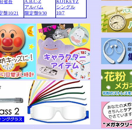
A.B.C-Z
KO1KEYZ
田省吾
アルバム
シングル
10/7
盤10/21
限定盤9/30