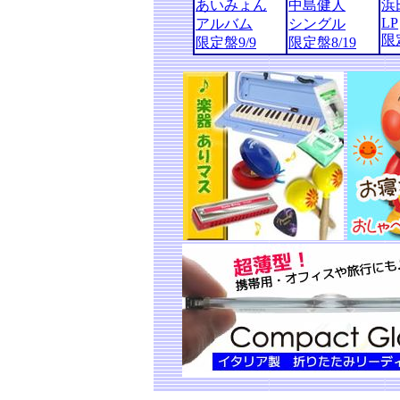
あいみょん
中島健人
浜
LP
アルバム
シングル
限定
限定盤9/9
限定盤8/19