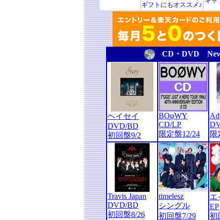
キャ
ギフトにもオススメ♪
CD・DVD N
BOφWY
Ad
ヘイセイ
CD/LP
DV
DVD/BD
限定盤12/24
限定
初回盤9/2
Travis Japan
timelesz
エ
DVD/BD
シングル
EP
初回盤8/26
初回盤7/29
初