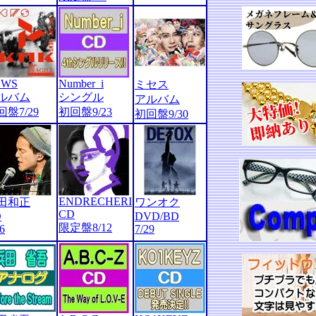
EWS
Number_i
ミセス
ルバム
シングル
アルバム
回盤7/29
初回盤9/23
初回盤9/30
ENDRECHERI
田和正
ワンオク
CD
D
DVD/BD
限定盤8/12
6
7/29