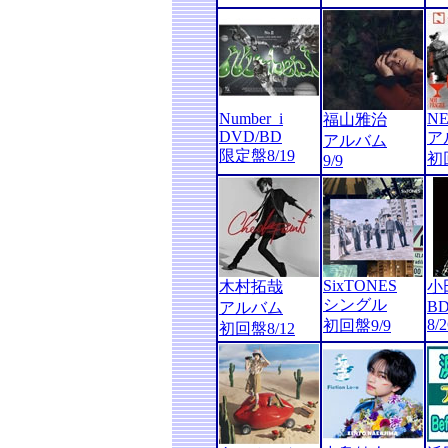
Number_i
N
福山雅治
DVD/BD
ア
アルバム
限定盤8/19
初
9/9
SixTONES
木村拓哉
小
シングル
B
アルバム
8/2
初回盤9/9
初回盤8/12