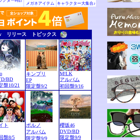
ラクター時計
メガネアイテム
キャラクター大集合♪
ew リリース トピックス
o
M!LK
キンプリ
D/BD
アルバム
EP
盤10/21
限定盤9/2
初回盤9/16
イト
ポルノ
櫻坂46
DVD/BD
アルバム
回盤8/5
限定盤9/9
限定盤9/9