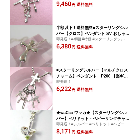
ロスチャーム #ペンダント #4連 #クロス #
9,460
イン GFP193【楽ギフ_包装選択】
送料無料
円
十字架 #SV #刻印 #おしゃれ #ユニセックス
#デザイン
半額以下！送料無料■スターリングシル
バー【クロス】ペンダント SV おしゃれ
即発送！#半額 #特価 #スターリングシルバ
十字架 デザイン ユニセックス P-CROS
ー #クロス #ペンダント #SV #おしゃれ #十
6,380
S-S 【楽ギフ_包装選択】プラタ
送料無料
円
字架 #デザイン #ユニセックス #プラタ
■スターリングシルバー【マルチクロス
チャーム】ペンダント P206 【楽ギフ_
即発送！
包装選択】 プラタ
6,222
送料無料
円
★waCca ワッカ★【スターリングシル
バー】ペリドット・ベビーリングチャー
即発送！#シルバー #ペリドット #ベビーリ
ム・クロスペンダント 十字架 SILVER
ング #クロス #十字架 #ペンダント #誕生石
8,171
誕生石 8月 おしゃれ 刻印 レディース 出
送料無料
円
#8月 #おしゃれ #刻印 #かわいい #出産祝い
産祝い PAGP19-PED【楽ギフ_包装選