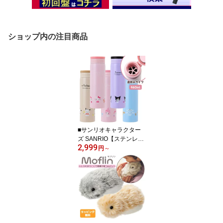
ショップ内の注目商品
■サンリオキャラクター
ズ SANRIO【ステンレス
2,999
マグボトル】水筒 スリム
円
～
460ml 直飲み 保冷 保温
ランチ キッズ 大人 遠足
入園 入学 学生 ハローキ
ティ 6106244/マイメロ
ディ 6106245/シナモロ
ール 6106246/クロミ 61
06247/ポチャッコ 61062
48【楽ギフ_包装選択】.