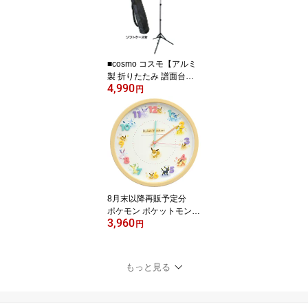
ース ギフト シナモロー
ル 093164/KM-228308
【楽ギフ_包装選択】パ
ール
■cosmo コスモ【アルミ
製 折りたたみ 譜面台】
4,990
ソフトケース付き 譜面押
円
さえ付き 楽器 音楽 練習
部活 学校 楽団 吹奏楽 演
奏 軽量 ブラック 黒 F-33
A [後払不可]【ラッピン
グ不可】 NMG
8月末以降再販予定分
ポケモン ポケットモンス
3,960
ター【アイコンウォール
円
クロック 掛時計】かわい
い おしゃれ 子供部屋 寝
室 連続秒針 くすみカラ
もっと見る
ー ブイズ イーブイフレ
ンズ 2926-258 【楽ギフ
_包装選択】. プラスト テ