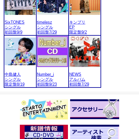
SixTONES
timelesz
キンプリ
シングル
シングル
EP
初回盤9/9
初回盤7/29
限定盤9/2
中島健人
Number_i
NEWS
シングル
シングル
アルバム
限定盤8/19
初回盤9/23
初回盤7/29