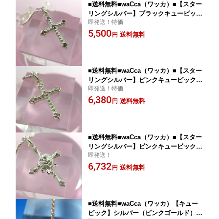
■送料無料■waCca（ワッカ）■【スター
リングシルバー】ブラックキュービック
即発送！特価
◆クロス◇ペンダント PEP32BCZ
5,500
【楽ギフ_包装選択】 プラタ
送料無料
円
■送料無料■waCca（ワッカ）■【スター
リングシルバー】ピンクキュービック◆
即発送！特価
クロス◇ペンダント PEP32PCZ 【楽
6,380
ギフ_包装選択】 プラタ
送料無料
円
■送料無料■waCca（ワッカ）■【スター
リングシルバー】ピンクキュービック・
即発送！
ゴシック◇◆ペンダント PEP34 【楽
6,732
ギフ_包装選択】 プラタ
送料無料
円
■送料無料■waCca（ワッカ）【キュー
ビック】シルバー（ピンクゴールド）・