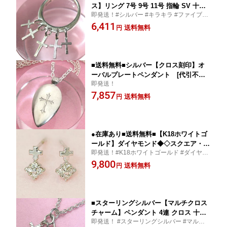
ス】リング 7号 9号 11号 指輪 SV 十字
即発送！#シルバー #キラキラ #ファイブク
架 おしゃれ デザインリング ユニセック
ロス #リング #7号 #9号 #11号 #指輪 #SV #
6,411
ス BR652【楽ギフ_包装選択】
送料無料
円
十字架 #おしゃれ #デザインリング #ユニセ
ックス BR652
■送料無料■シルバー【クロス刻印】オ
ーバルプレートペンダント [代引不可]
即発送！
【楽ギフ_包装選択】
7,857
送料無料
円
●在庫あり■送料無料■【K18ホワイトゴ
ールド】ダイヤモンド◆◇スクエア・ク
即発送！#K18ホワイトゴールド #ダイヤモ
ロス・ピアス◆◇ スタッド型 両耳 刻印
ンド #スクエアクロス #ピアス #スタッド型
9,800
入り WG 誕生石 4月 かわいい キュート
送料無料
円
#両耳 #刻印入り #WG #誕生石 #4月 #かわ
レディース プレゼント【楽ギフ_包装選
いい #キュート #レディース #プレゼント
択】
■スターリングシルバー【マルチクロス
チャーム】ペンダント 4連 クロス 十字
即発送！ #スターリングシルバー #マルチク
架 SV 刻印 おしゃれ ユニセックス デザ