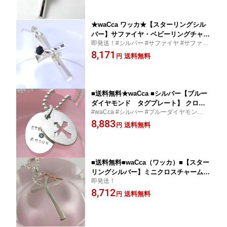
択】 プラタ
★waCca ワッカ★【スターリングシル
バー】サファイヤ・ベビーリングチャー
即発送！#シルバー #サファイヤ #サファイ
ム・クロスペンダント 十字架 SILVER
ア #ベビーリング #クロス #十字架 #ペンダ
8,171
誕生石 9月 おしゃれ 刻印 レディース サ
送料無料
円
ント #誕生石 #9月 #おしゃれ #刻印 #かわ
ファイア 出産祝い PAGP19-SPH【楽ギ
いい #出産祝い
フ_包装選択】 プラタ
■送料無料★waCca ■シルバー【ブルー
ダイヤモンド タグプレート】 クロス
#waCca #シルバー #ブルーダイヤモンド #
ペンダント SV 誕生石 4月 アクセサリー
タグプレート #クロスペンダント #SV #誕
8,883
ジュエリー PCWP3-BDM 【楽ギフ_包
送料無料
円
生石 #4月 #アクセサリー #ジュエリー #プ
装選択】 プラタ
ラタ
■送料無料■waCca（ワッカ）■【スター
リングシルバー】ミニクロスチャーム・
即発送！
クロスペンダント PEP12【楽ギフ_包
8,712
装選択】プラタ
送料無料
円