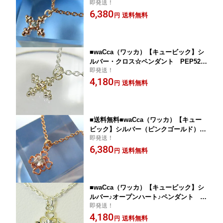
即発送！
クロス・ペンダント PEP52-PC 【楽ギ
6,380
フ_包装選択】 プラタ
送料無料
円
■waCca（ワッカ）【キュービック】シ
ルバー・クロス☆ペンダント PEP52-S
即発送！
V 【楽ギフ_包装選択】 プラタ
4,180
送料無料
円
■送料無料■waCca（ワッカ）【キュー
ビック】シルバー（ピンクゴールド）♪
即発送！
オープンハート♪ペンダント PEP54-P
6,380
C 【楽ギフ_包装選択】 プラタ
送料無料
円
■waCca（ワッカ）【キュービック】シ
ルバー♪オープンハート♪ペンダント P
即発送！
EP54-SV 【楽ギフ_包装選択】 プラタ
4,180
送料無料
円