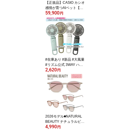
【正規品】CASIO カシオ
プラスト
感情が育つAIペット【Mo
59,900
flin モフリン】コミュニ
円
ケーションロボット バー
チャルペット 充電式 個
性がある なつく 鳴き声
動く ふわふわ 癒し ぬい
ぐるみ シルバー PE-M10
SR/ゴールド PE-M10GD
NMG 【後払不可 キャン
セル不可】【楽ギフ_包
#在庫あり #新品 #大風量
装選択】
#リズム公式 3WAY ハン
2,620
ズフリー カラビナ付 US
円
B充電式携帯型ファン
【シルキーウィンドモバ
イル3.2】扇風機 ハンデ
ィファン モバイルファン
ポータブルファン ミニ扇
風機 卓上両用 9ZF040R
H04/9ZF040RH05/9ZF0
40RH08/9ZF040RH82
2026モデル■NATURAL
【ラッピング不可】
BEAUTY ナチュラルビュ
4,990
ーティー【メラニンレン
円