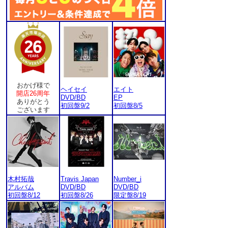
おかげ様で
ヘイセイ
エイト
開店26周年
DVD/BD
EP
ありがとう
初回盤9/2
初回盤8/5
ございます
木村拓哉
Travis Japan
Number_i
アルバム
DVD/BD
DVD/BD
初回盤8/12
初回盤8/26
限定盤8/19