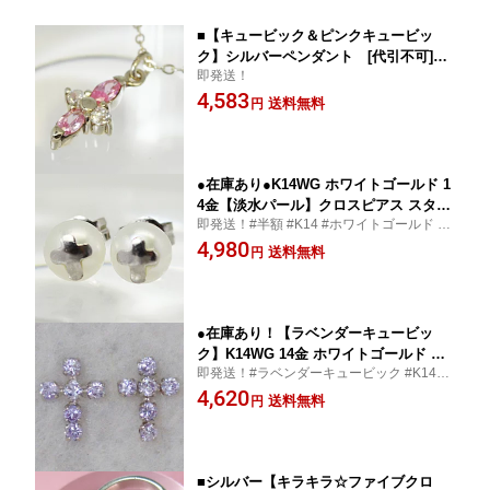
■【キュービック＆ピンクキュービッ
ク】シルバーペンダント [代引不可]
即発送！
【楽ギフ_包装選択】
4,583
送料無料
円
●在庫あり●K14WG ホワイトゴールド 1
4金【淡水パール】クロスピアス スタッ
即発送！#半額 #K14 #ホワイトゴールド #1
ド式 両耳 刻印入り かわいい おしゃれ
4金 #淡水パール #クロスピアス #スタッド
4,980
シンプルデザイン 誕生石 6月【楽ギフ_
送料無料
円
式 #両耳 #刻印入り #かわいい #おしゃれ #
包装選択】
シンプルデザイン #誕生石
●在庫あり！【ラベンダーキュービッ
ク】K14WG 14金 ホワイトゴールド ク
即発送！#ラベンダーキュービック #K14 #
ロス・ピアス スタッド式 刻印入り CZ
WG #14金 #ホワイトゴールド #クロス #ピ
4,620
十字架 おしゃれ【楽ギフ_包装選択】
送料無料
円
アス #スタッド式 #刻印入り #CZ #十字架 #
おしゃれ
■シルバー【キラキラ☆ファイブクロ