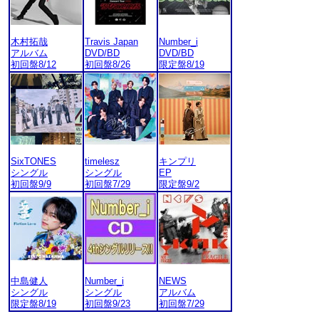
木村拓哉
Travis Japan
Number_i
アルバム
DVD/BD
DVD/BD
初回盤8/12
初回盤8/26
限定盤8/19
SixTONES
timelesz
キンプリ
シングル
シングル
EP
初回盤9/9
初回盤7/29
限定盤9/2
中島健人
Number_i
NEWS
シングル
シングル
アルバム
限定盤8/19
初回盤9/23
初回盤7/29