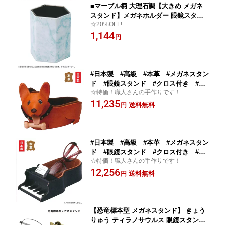
■マーブル柄 大理石調【大きめ メガネ
スタンド】メガネホルダー 眼鏡スタン
☆20%OFF!
ド ペン立て ペンスタンド 卓上収納 リ
1,144
モコン入れ おしゃれ オフィス インテリ
円
ア 六角形 BU ブルー 090005 [後払不
可]【楽ギフ_包装選択】 パール
#日本製 #高級 #本革 #メガネスタン
ド #眼鏡スタンド #クロス付き #ク
☆特価！職人さんの手作りです！
リーナー付き #レザー #職人 #手作
11,235
り #おしゃれ #かわいい #お祝い #
送料無料
円
ギフト #記念日 #敬老 #父の日 #母
の日 #犬 #コーギー 092143 [後払
不可]【楽ギフ_包装選択】 パール
#日本製 #高級 #本革 #メガネスタン
ド #眼鏡スタンド #クロス付き #ク
☆特価！職人さんの手作りです！
リーナー付き #レザー #職人 #手作
12,256
り #おしゃれ #かわいい #お祝い #
送料無料
円
ギフト #記念日 #敬老 #父の日 #母
の日 #楽器モチーフ #ピアノ 09214
4 [後払不可]【楽ギフ_包装選択】 パー
ル
【恐竜標本型 メガネスタンド】 きょう
りゅう ティラノサウルス 眼鏡スタンド