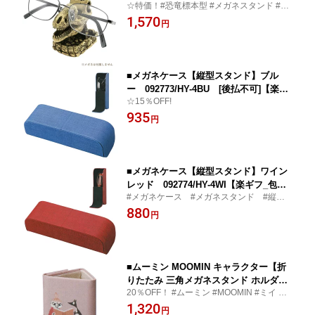
☆特価！#恐竜標本型 #メガネスタンド #き
ペン立て スマホスタンド スマホ置き イ
ょうりゅう #ティラノサウルス #キッズ #北
1,570
ンテリア キッズ 子供 ギフト GLST-01-
円
陸新幹線 #ペン立て #スマホスタンド
1/092149 [後払不可]【楽ギフ_包装選
択】 オプチカル・パール
■メガネケース【縦型スタンド】ブル
ー 092773/HY-4BU [後払不可]【楽ギ
☆15％OFF!
フ_包装選択】パール
935
円
■メガネケース【縦型スタンド】ワイン
レッド 092774/HY-4WI【楽ギフ_包装
#メガネケース #メガネスタンド #縦
選択】パール
型 #スリム #ワイン #ボルトー #エン
880
円
ジ
■ムーミン MOOMIN キャラクター【折
りたたみ 三角メガネスタンド ホルダー
20％OFF！ #ムーミン #MOOMIN #ミイ #キ
ペン立て】携帯用 持ち運び 眼鏡スタン
ャラクター #メガネスタンド #折りたたみ #
1,320
ド マグネット式 かわいい おしゃれ 軽
円