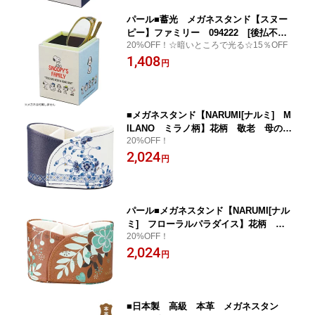
パール■蓄光 メガネスタンド【スヌー
ピー】ファミリー 094222 [後払不可]
20%OFF！☆暗いところで光る☆15％OFF
【楽ギフ_包装選択】
1,408
円
■メガネスタンド【NARUMI[ナルミ] M
ILANO ミラノ柄】花柄 敬老 母の
20%OFF！
日 誕生日 ギフト おしゃれ ブル
2,024
ー 094249 パール [後払不可]【楽ギフ
円
_包装選択】
パール■メガネスタンド【NARUMI[ナル
ミ] フローラルパラダイス】花柄 敬
20%OFF！
老 母の日 誕生日 ギフト おしゃ
2,024
れ ブラウン 094250 [後払不可]【楽
円
ギフ_包装選択】
■日本製 高級 本革 メガネスタン