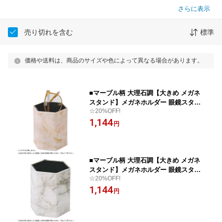
さらに表示
売り切れを含む
標準
価格や送料は、商品のサイズや色によって異なる場合があります。
■マーブル柄 大理石調【大きめ メガネ
スタンド】メガネホルダー 眼鏡スタン
☆20%OFF!
ド ペン立て ペンスタンド 卓上収納 リ
1,144
モコン入れ おしゃれ オフィス インテリ
円
ア 六角形 BR ブラウン 090003 [後払不
可]【楽ギフ_包装選択】 パール
■マーブル柄 大理石調【大きめ メガネ
スタンド】メガネホルダー 眼鏡スタン
☆20%OFF!
ド ペン立て ペンスタンド 卓上収納 リ
1,144
モコン入れ おしゃれ オフィス インテリ
円
ア 六角形 GR グレー 090004 [後払不
可]【楽ギフ_包装選択】 パール