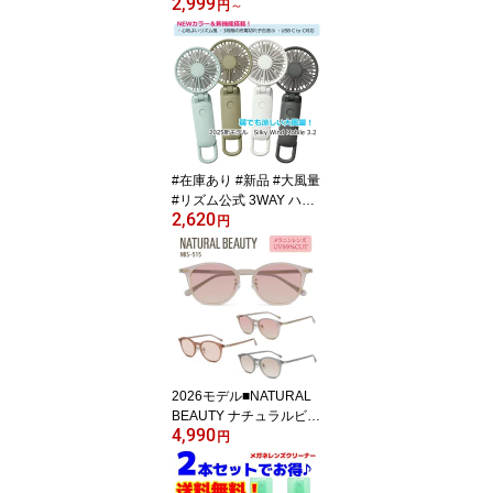
2,999
マグボトル】水筒 スリム
円
～
460ml 直飲み 保冷 保温
ランチ キッズ 大人 遠足
入園 入学 学生 ハローキ
ティ 6106244/マイメロ
ディ 6106245/シナモロ
ール 6106246/クロミ 61
06247/ポチャッコ 61062
48【楽ギフ_包装選択】.
#在庫あり #新品 #大風量
プラスト
#リズム公式 3WAY ハン
2,620
ズフリー カラビナ付 US
円
B充電式携帯型ファン
【シルキーウィンドモバ
イル3.2】扇風機 ハンデ
ィファン モバイルファン
ポータブルファン ミニ扇
風機 卓上両用 9ZF040R
H04/9ZF040RH05/9ZF0
40RH08/9ZF040RH82
2026モデル■NATURAL
【ラッピング不可】
BEAUTY ナチュラルビュ
4,990
ーティー【メラニンレン
円
ズ サングラス】スクエア
型 UVカット カラーレン