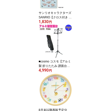
かわいい ブラック CR-1
37345【楽ギフ_包装選
択】クラックス
サンリオキャラクターズ
SANRIO【クロス付き メ
1,830
ガネケース】眼鏡ケース
円
ハードケース メガネ拭き
マグネット式 かわいい
おしゃれ キッズ レディ
ース ギフト シナモロー
ル 093164/KM-228308
【楽ギフ_包装選択】パ
ール
■cosmo コスモ【アルミ
製 折りたたみ 譜面台】
4,990
ソフトケース付き 譜面押
円
さえ付き 楽器 音楽 練習
部活 学校 楽団 吹奏楽 演
奏 軽量 ブラック 黒 F-33
A [後払不可]【ラッピン
グ不可】 NMG
8月末以降再販予定分