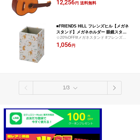
12,256
ゃれ お祝い ギフト 記念日 敬老
送料無料
円
父の日 母の日 音楽 ギター 09433
3 [後払不可]【楽ギフ_包装選択】 パー
ル
■FRIENDS HILL フレンズヒル【メガネ
スタンド】メガネホルダー 眼鏡スタン
☆20%OFF!#メガネスタンド #フレンズヒル
ド ペン立て ペンスタンド かわいい 卓
#柴犬 #しばたさん #母の日 #父の日 #敬老
1,056
上 収納 母の日 父の日 敬老 総柄 柴犬 柴
円
#総柄 #かわいい #ペン立て
田さん しばたさん 094403【楽ギフ_包
装選択】パール
1/3