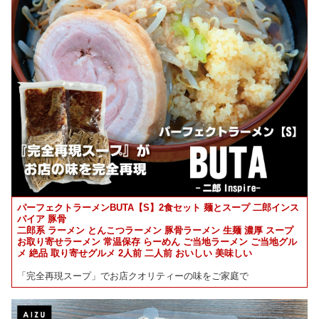
パーフェクトラーメンBUTA【S】2食セット 麺とスープ 二郎インス
パイア 豚骨
二郎系 ラーメン とんこつラーメン 豚骨ラーメン 生麺 濃厚 スープ
お取り寄せラーメン 常温保存 らーめん ご当地ラーメン ご当地グル
メ 絶品 取り寄せグルメ 2人前 二人前 おいしい 美味しい
「完全再現スープ」でお店クオリティーの味をご家庭で