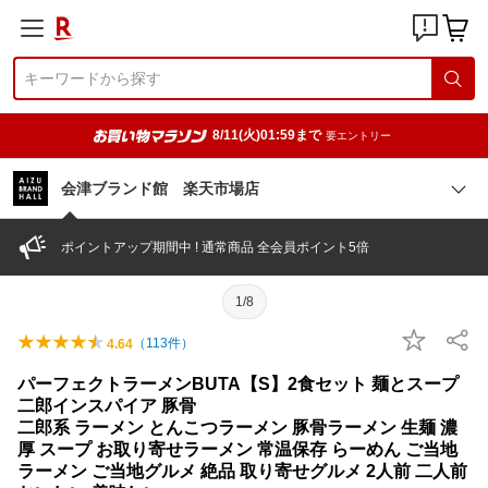
8/11(火)01:59まで
要エントリー
会津ブランド館 楽天市場店
ポイントアップ期間中 ! 通常商品 全会員ポイント5倍
1/8
（
113
件）
4.64
パーフェクトラーメンBUTA【S】2食セット 麺とスープ
二郎インスパイア 豚骨
二郎系 ラーメン とんこつラーメン 豚骨ラーメン 生麺 濃
厚 スープ お取り寄せラーメン 常温保存 らーめん ご当地
ラーメン ご当地グルメ 絶品 取り寄せグルメ 2人前 二人前