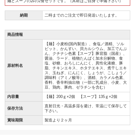
麺とスープのみの2食セットです。（具材はご自身で準備下さい）
納期
二時までのご注文で即日発送いたします。
商品情報
【麺】小麦粉(国内製造）、食塩／酒精、ソル
ビット、かんすい、貝カルシウム、加工でんぷ
ん、クチナシ色素【スープ】豚背脂（国産）、
醤油、ラード、植物たんぱく加水分解物、食
塩、砂糖、おろしにんにく、異性化液糖、豚
原材料名
脂、チキンエキス、ホタテエキス、煮干しエキ
ス、玉ねぎ、にんにく、しょうが、こしょう／
調味料（アミノ酸等）、酒精、カラメル色素、
香料、香辛料抽出物（一部に乳成分、小麦、大
豆、鶏肉、豚肉、ゼラチンを含む）
内容量
【麺】200ｇ×2個 【スープ】135ｇ×2個
直射日光・高温多湿を避け、常温にて保存して
保存方法
下さい。
賞味期限
製造より２ヶ月