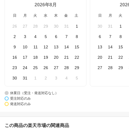
2026年8月
20
日
月
火
水
木
金
土
日
月
火
26
27
28
29
30
31
1
30
31
1
2
3
4
5
6
7
8
6
7
8
9
10
11
12
13
14
15
13
14
15
16
17
18
19
20
21
22
20
21
22
23
24
25
26
27
28
29
27
28
29
30
31
1
2
3
4
5
休業日（受注・発送対応なし）
受注対応のみ
発送対応のみ
この商品の楽天市場の関連商品