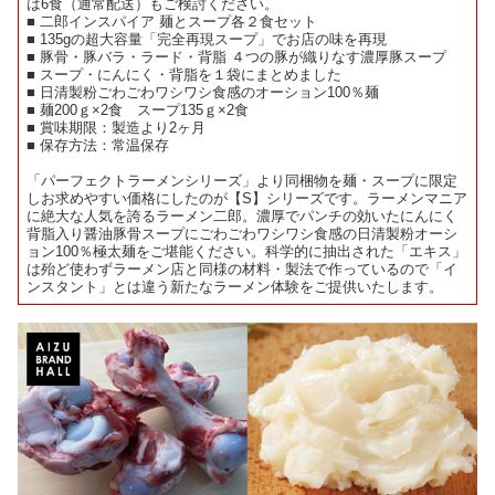
は6食（通常配送）もご検討ください。
■ 二郎インスパイア 麺とスープ各２食セット
■ 135gの超大容量「完全再現スープ」でお店の味を再現
■ 豚骨・豚バラ・ラード・背脂 ４つの豚が織りなす濃厚豚スープ
■ スープ・にんにく・背脂を１袋にまとめました
■ 日清製粉ごわごわワシワシ食感のオーション100％麺
■ 麺200ｇ×2食 スープ135ｇ×2食
■ 賞味期限：製造より2ヶ月
■ 保存方法：常温保存
「パーフェクトラーメンシリーズ」より同梱物を麺・スープに限定
しお求めやすい価格にしたのが【S】シリーズです。ラーメンマニア
に絶大な人気を誇るラーメン二郎。濃厚でパンチの効いたにんにく
背脂入り醤油豚骨スープにごわごわワシワシ食感の日清製粉オーシ
ョン100％極太麺をご堪能ください。科学的に抽出された「エキス」
は殆ど使わずラーメン店と同様の材料・製法で作っているので「イ
ンスタント」とは違う新たなラーメン体験をご提供いたします。