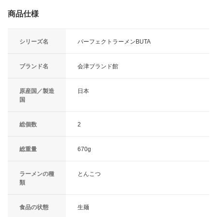
商品仕様
シリーズ名
パーフェクトラーメンBUTA
ブランド名
会津ブランド館
原産国／製造
日本
国
総個数
2
総重量
670g
ラーメンの種
とんこつ
類
食品の状態
生麺