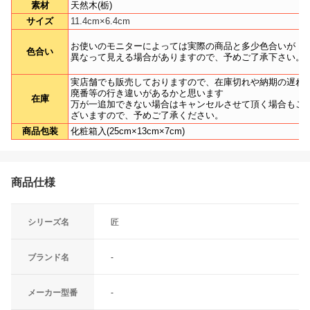
素材
天然木(栃)
サイズ
11.4cm×6.4cm
お使いのモニターによっては実際の商品と多少色合いが
色合い
異なって見える場合がありますので、予めご了承下さい。
実店舗でも販売しておりますので、在庫切れや納期の遅れ
廃番等の行き違いがあるかと思います
在庫
万が一追加できない場合はキャンセルさせて頂く場合もご
ざいますので、予めご了承ください。
商品包装
化粧箱入(25cm×13cm×7cm)
商品仕様
シリーズ名
匠
ブランド名
-
メーカー型番
-