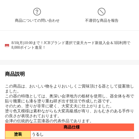
商品についての問い合わせ
不適切な商品を報告
8/10(月)10:00まで！JCBブランド選択で楽天カード新規入会＆3回利用で
8,000ポイント進呈！
商品説明
この商品は、おいしい物をよりおいしくご賞味頂ける器として提案致し
ました。
この器の特徴としては、奥深い会津地方の栃材を使用し、器全体を布で
貼り幾重にも漆を塗り重ね研ぎ出す技法で作成した器です。
そのため、塗りが非常に硬く、大変丈夫に仕上がりました。
塗り色又模様は素朴ながらも大変高級感が有り、おもむきのある手作り
の良さが表現されております。
会津の伝統的な工芸漆器の代表作品であります。
商品仕様
塗装
うるし