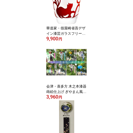
も最適≫
華道家・假屋崎省吾デザ
イン漆芸ガラスフリーグ
9,900
ラス ネコ・赤《当店オリ
円
ジナル商品 東北復興支援
桐箱入り マイグラスや記
念品、海外向けギフトに
も最適≫
会津・喜多方 木之本漆器
蒔絵仕上げ ぎやまん風鈴
3,960
《夏の贈り物にもおすす
円
め》