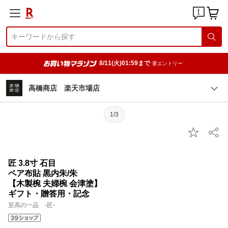
8/11(火)01:59まで
要エントリー
高橋商店 楽天市場店
1/3
匠 3.8寸 石目
ペア布貼 黒内朱/朱
【木製椀 夫婦椀 会津塗】
ギフト・贈答用・記念
至高の一品 -匠-