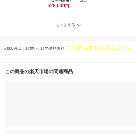
（会津桐使用）」 送料
528,000
無料 日本製 桐 漆
円
モダン 家具 アンティ
ーク
もっと見る
この夏おすすめ商品はこち
5,000円以上お買い上げで送料無料
ら
この商品の楽天市場の関連商品