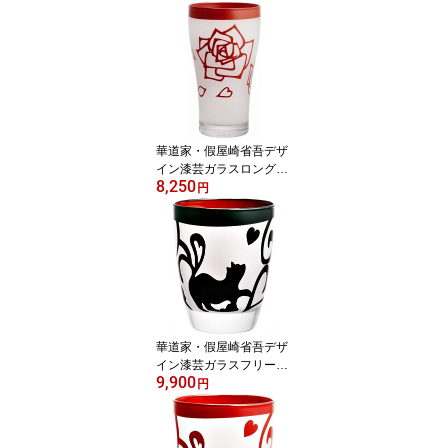
ジナル商品 東北復興支援
桐箱入り マイグラスや記
念品、海外向けギフトに
も最適≫
華道家・假屋崎省吾デザ
イン漆芸ガラスロンググ
8,250
ラス バラ・赤《当店オリ
円
ジナル商品 東北復興支援
桐箱入り マイグラスや記
念品、海外向けギフトに
も最適≫
華道家・假屋崎省吾デザ
イン漆芸ガラスフリーグ
9,900
ラス ネコ・黒《当店オリ
円
ジナル商品 東北復興支援
桐箱入り マイグラスや記
念品、海外向けギフトに