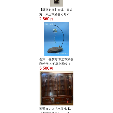
【動画あり】会津・喜多
方 木之本漆器くりすた
2,860
る風鈴 手描き風鈴 蒔
円
絵仕上げ《夏の贈り物に
もおすすめ》
会津・喜多方 木之本漆器
蒔絵仕上げ 卓上風鈴《夏
5,500
の贈り物にもおすすめ》
円
南部タンス「水屋No11