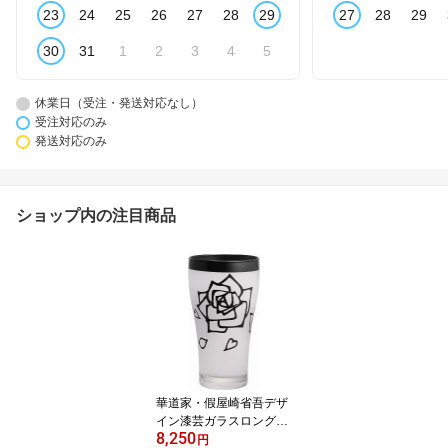
23
24
25
26
27
28
29
27
28
29
30
31
1
2
3
4
5
休業日（受注・発送対応なし）
受注対応のみ
発送対応のみ
ショップ内の注目商品
華道家・假屋崎省吾デザ
イン漆芸ガラスロンググ
8,250
ラス バラ・黒《当店オリ
円