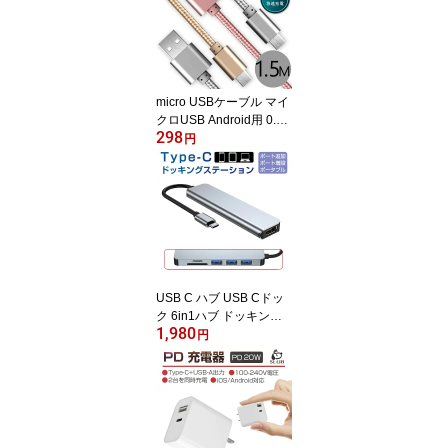
送ケーブル Android Gala
xy Xperia AQUOS HUA
WEIケーブル ゆうパケッ
ト 送料無料 【PL保険加
入済み製品・安心】
micro USBケーブル マイ
クロUSB Android用 0.2
298
5/0.5/1/1.5m 急速充電ケ
円
ーブル モバイルバッテリ
ー ケーブル スマホ充電
器 Xperia Galaxy AQUO
S 多機種対応 ゆうパケッ
ト 送料無料 【PL保険加
入済み製品・安心】
USB C ハブ USB Cドッ
ク 6in1ハブ ドッキング
1,980
ステーション 変換アダプ
円
ター 3つのUSB ポート ty
pe C HDMI 1つUSB 3.0
ポート+2つUSB2.0ポー
ト対応 SDカード スロッ
ト搭載TFカードリーダー
ゆうパケット 送料無料