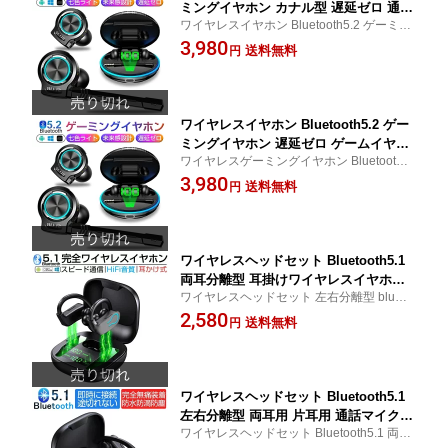
ミングイヤホン カナル型 遅延ゼロ 通話
ワイヤレスイヤホン Bluetooth5.2 ゲーミン
可能 音量調整 自動ペアリング 電量表 1
グイヤホン 遅延ゼロ ゲームイヤホン 独立
3,980
3mmユニット 最大10m通信距離充電式
送料無料
円
マイク付き 内蔵マイク ゆうパケット 送料
ケース付き コンパクト 軽量 独立マイク
無料
付き ゲームイヤホン PSE認証済み 【P
L保険加入済み製品・安心】
ワイヤレスイヤホン Bluetooth5.2 ゲー
ミングイヤホン 遅延ゼロ ゲームイヤホ
ワイヤレスゲーミングイヤホン Bluetooth 5.
ン 独立マイク付き 電量表示 内蔵マイク
2 カナル型 通話可能 音量調整 自動ペアリン
3,980
完全ワイヤレスヘッドセット ヘッドホ
送料無料
円
グ 13mmユニット 最大10m通信距離充電式
ン ノイズキャンセリング 超高音質 重低
ケース付き コンパクト ゆうパケット 送料
音 臨場感体験 送料無料 PSE認証済み
無料
【PL保険加入済み製品・安心】
ワイヤレスヘッドセット Bluetooth5.1
両耳分離型 耳掛けワイヤレスイヤホン
ワイヤレスヘッドセット 左右分離型 blueto
スポーツ向け 完全ワイヤレスイヤホン
oth 5.1 両耳用 片耳用 通話マイク内蔵 ハン
2,580
両耳通話可 ノイズキャンセル 高音質 サ
送料無料
円
ズフリー通話 自動ペアリング Siri対応 スポ
ラウンド フィット感抜群 10m通信距離
ーツ向け ゆうパケット 送料無料
ゆうパケット 送料無料 PSE認証済み
【PL保険加入済み製品・安心】
ワイヤレスヘッドセット Bluetooth5.1
左右分離型 両耳用 片耳用 通話マイク内
ワイヤレスヘッドセット Bluetooth5.1 両耳
蔵 ハンズフリー通話 自動ペアリング Si