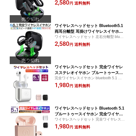
分離型耳掛けワイヤレスイヤホン 完全ワイ
2,580
ri対応 スポーツ向け 電量表示 ブラック
送料無料
円
ヤレスイヤホン フィット感抜群 10m通信距
軽量 ノイズキャンセル 高音質 サラウン
離 ゆうパケット 送料無料
ド ゆうパケット PSE認証済み 【PL保
険加入済み製品・安心】
ワイヤレスヘッドセット Bluetooth5.1
両耳分離型 耳掛けワイヤレスイヤホン
ワイヤレスヘッドセット 左右分離型 blueto
スポーツ向け 完全ワイヤレスイヤホン
oth 5.1 両耳用 片耳用 通話マイク内蔵 ハン
2,580
両耳通話可 ノイズキャンセル 高音質 サ
送料無料
円
ズフリー通話 自動ペアリング Siri対応 スポ
ラウンド フィット感抜群 10m通信距離
ーツ向け ゆうパケット 送料無料
送料無料 PSE認証済み 【PL保険加入済
み製品・安心】
ワイヤレスヘッドセット 完全ワイヤレ
スステレオイヤホン ブルートゥースイ
完全ワイヤレスイヤホン bluetooth 5.1 ハン
ヤホン bluetooth 5.1 両耳通話可 ノイズ
ズフリー通話 自動ペアリング USB充電式 ty
1,980
キャンセル 高音質 重低音 ステレオサウ
送料無料
円
pe-C充電 ケース付き コンパクト 軽量 安定
ンド ワンタッチ操作 最大3時間使用可能
長時間待機 着信応答 ゆうパケット 送料無
左右分離型 通話マイク内蔵 PSE認証済
料
み 【PL保険加入済み製品・安心】
ワイヤレスヘッドセット Bluetooth 5.1
ブルートゥースイヤホン 完全ワイヤレ
ワイヤレスヘッドセット 完全ワイヤレスス
スステレオイヤホン 左右分離型 両耳用
テレオイヤホン bluetooth 5.1 両耳通話可 ノ
1,980
片耳用 通話マイク内蔵 ハンズフリー通
送料無料
円
イズキャンセル ステレオサウンド ワンタッ
話 自動ペアリング USB充電式 type-C充
チ操作 最大3時間使用可能 ゆうパケット 送