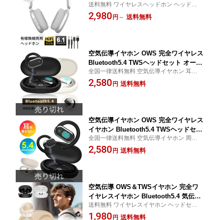
送料無料 ワイヤレスヘッドホン ヘッドセッ
グ マイク内蔵 ノイズキャンセリング Hi
ト クリア通話 有線無線両用 収納便利 音声
2,980
Fi高音質 オーディオケーブル付き USB
送料無料
円
～
アシスタント 調節可能なバンド 高い遮音性
充電 最大20時間持続 折りたたみ式 ソフ
超軽量 90日あんしん保証付き 日本語取扱説
トイヤーパッド ボタン操作 通勤 通学
明書
【PL保険加入済み製品・安心】
空気伝導イヤホン OWS 完全ワイヤレス
Bluetooth5.4 TWSヘッドセット オープ
全国一律送料無料 空気伝導イヤホン 耳を塞
ンイヤー 周囲の音が聞こえる 音漏れ低
がない 単一指向性 落ちにくい スポーツ向
2,580
減 耳かけ式 角度調節可能 防水防滴 ハ
送料無料
円
け マイク内蔵 コンパクト 高互換性 Web会
ンズフリー通話 ENCノイズキャンセリ
議/テレワーク/オンライン授業 90日安心保
ング 多機種対応 小型軽量 Type-C充電
証付き
高音質 【PL保険加入済み製品・安心】
空気伝導イヤホン OWS 完全ワイヤレス
イヤホン Bluetooth5.4 TWSヘッドセッ
全国一律送料無料 空気伝導イヤホン 周囲の
ト 耳を塞がない オープンイヤー 単一指
音が聞こえる 音漏れ低減 耳かけ式 安定装
2,580
向性 角度調節可能 落ちにくい 防水防滴
送料無料
円
着 ハンズフリー通話 多機種対応 小型軽量
ENCノイズキャンセリング クリア通話
Web会議/テレワーク/オンライン授業 90日
高互換性 コンパクト Type-C充電 高音質
安心保証付き
【PL保険加入済み製品・安心】
空気伝導 OWS＆TWSイヤホン 完全ワ
イヤレスイヤホン Bluetooth5.4 気伝導
送料無料 ワイヤレスイヤホン ヘッドセット
周囲の音が聞こえる オープンイヤー イ
耳を塞がない 非骨伝導式 挟んで装着 落ち
1,980
ヤーカフ型 安定装着 生活防水 片耳 両
送料無料
円