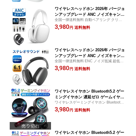
扱説明書 【PL保険加入済み製品・安
心】
ワイヤレスヘッドホン 2026年 バージョ
ンアップグレード ANC ノイズキャンセ
全国一律送料無料 自動ペアリング クリア通
リング イヤホン ヘッドセット Bluetoot
話 オーディオケーブル付き USB充電 調節
3,980
h6.1 超低遅延 wireless マイク内蔵 EN
送料無料
円
可能なバンド ソフトイヤーパッド ボタン操
C ノイズ低減 HiFi高音質 有線無線両用
作 音声アシスタント 高い遮音性 90日あん
折りたたみ式 収納便利 超軽量 日本語取
しん保証付き
扱説明書 【PL保険加入済み製品・安
心】
ワイヤレスヘッドホン 2026年 バージョ
ンアップグレード ANC ノイズキャンセ
全国一律送料無料 ENC ノイズ低減 超低遅
リング イヤホン ヘッドセット Bluetoot
延 wireless 超軽量 マイク内蔵 有線無線両
3,980
h6.1 自動ペアリング クリア通話 オーデ
送料無料
円
用 HiFi高音質 最大30時間持続 収納便利 音
ィオケーブル付 USB充電 折りたたみ式
声アシスタント ボタン操作 日本語取扱説明
調節可能なバンド ソフトイヤーパッド
書
高い遮音性【PL保険加入済み製品・安
心】
ワイヤレスイヤホン Bluetooth5.2 ゲー
ミングイヤホン 遅延ゼロ ゲームイヤホ
ワイヤレスゲーミングイヤホン Bluetooth 5.
ン 独立マイク付き 電量表示 内蔵マイク
2 カナル型 通話可能 音量調整 自動ペアリン
3,980
完全ワイヤレスヘッドセット ヘッドホ
送料無料
円
グ 13mmユニット 最大10m通信距離充電式
ン ノイズキャンセリング 超高音質 重低
ケース付き コンパクト ゆうパケット 送料
音 臨場感体験 送料無料 PSE認証済み
無料
【PL保険加入済み製品・安心】
ワイヤレスイヤホン Bluetooth5.2 ゲー