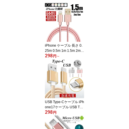
iPhone ケーブル 長さ 0.
25m 0.5m 1m 1.5m 2m 3
298
m 急速充電 充電器 デー
円
～
タ伝送ケーブル USBケー
ブル iPad iPhone用 iPho
ne17 Air 16 15Plus 14 1
3Pro max 12mini 11 iPh
one XS Max XR X 8 Plus
充電ケーブル Android用
ゆうパケット 送料無料
【PL保険加入済み製品・
USB Type-Cケーブル iPh
安心】
one17ケーブル USB Typ
298
e-C iPhone16/15 Air 17P
円
ro 17ProMax 充電ケーブ
ル 充電器 長さ0.25/0.5/1/
1.5m 高速充電 データ伝