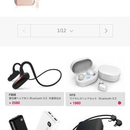
電 ケース付き 軽量 長時間待機 PSE認
料無料
証済み 【PL保険加入済み製品・安心】
1/12