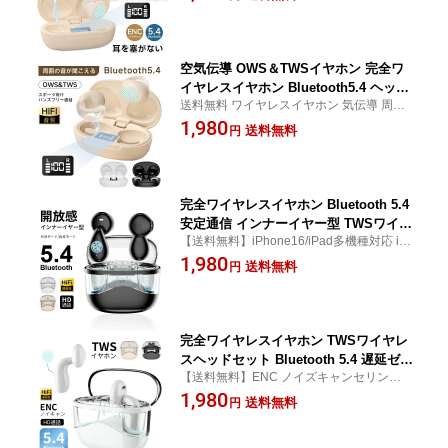
にくい スポーツ向け 防水防滴 HiFi 高音質
耳 マイク内蔵 ENCノイズリダクション
騒音低減 クリア通話 コンパクト 高互換性
ハンズフリー 操作簡単 Type-C充電 日本
多機種対応
語取扱説明書 【PL保険加入済み製品・
安心】
空気伝導 OWS＆TWSイヤホン 完全ワ
イヤレスイヤホン Bluetooth5.4 ヘッド
送料無料 ワイヤレスイヤホン 気伝導 周囲
セット 耳を塞がない 非骨伝導式 挟んで
の音が聞こえる オープンイヤー イヤーカフ
1,980
装着 落ちにくい 防水防滴 片耳 両耳 HiF
送料無料
円
型 安定装着 生活防水 マイク内蔵 ハンズフ
i 高音質 ENCノイズリダクション 騒音
リー 操作簡単 コードレス Type-C充電 90日
低減 クリア通話 コンパクト 高互換性
安心保証付き
多機種対応【PL保険加入済み製品・安
心】
完全ワイヤレスイヤホン Bluetooth 5.4
安定通信 インナーイヤー型 TWSワイヤ
【送料無料】iPhone16/iPad多機種対応 iO
レスヘッドセット 左右完全分離 ENCノ
S/Android/Windows対応 クリア通話 重低音
1,980
イズキャンセリング HiFi高音質 ステレ
送料無料
円
200mAh充電ケース マイク内蔵 ハンズフリ
オサウンド 自動ペアリング 長時間持続
ー通話 テクノロジー感 防水防滴 防塵 日本
Type‐C急速充電 透明ケース 90日安心保
語取扱説明書
証付き 【PL保険加入済み製品・安心】
完全ワイヤレスイヤホン TWSワイヤレ
スヘッドセット Bluetooth 5.4 遅延ゼロ
【送料無料】ENC ノイズキャンセリング Hi
インナーイヤー型 開放感抜群 クリア通
Fi高音質 ステレオサウンド USB充電 防水防
1,980
話 マイク内蔵 ハンズフリー通話 重低音
送料無料
円
滴 防塵 テクノロジー感 iOS/Android/Windo
小型軽量 200mAh充電ケース 透明ケー
ws対応 WEB会議/仕事/通勤/通学などに適用
ス iPhone16/iPad多機種対応 日本語取