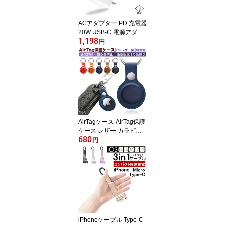
【PL保険加入済み製品・
安心】
ACアダプター PD 充電器
20W USB-C 電源アダプ
1,198
ター iPhone17/16/15充
円
電可 急速充電器 USB-A+
Type-C ダブル出力 ACア
ダプタ Type-C急速充電
器 PDチャージャー 100~
240V電圧 iPhone16充電
器 スマホ充電器 持ち運
び 携帯用 コンパクト
【PL保険加入済み製品・
AirTagケース AirTag保護
安心】
ケース レザー カラビナ
680
付き 紛失防止 ミニキー
円
ホルダー キーリング 中
空の設計 通信無碍 滑り
傷防止 耐衝撃性 小型 軽
量 汚れ防止 便利 旅行 防
震 男女兼用 5色あり ゆう
パケット 送料無料
iPhoneケーブル Type-C