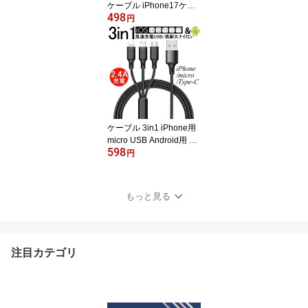
ケーブル iPhone17ケー
498
ブル USB Type-C Micro
円
USBケーブル 3in1充電ケ
ーブル 超小型 ストラッ
プ式 急速充電ケーブル i
Phone16/15 Air 17Pro 1
7ProMax 充電ケーブル
ナイロンケーブル iPhon
e用 Android用 送料無料
【PL保険加入済み製品・
ケーブル 3in1 iPhone用
安心】
micro USB Android用 Ty
598
pe-C iPhone17ケーブル
円
USB Type-C 急速充電 高
耐久ナイロン モバイルバ
ッテリー iPhone16/15 Ai
もっと見る
r 17Pro 17ProMax 充電
ケーブル 充電器 USBケ
ーブル iPhone Xperia A
QUOS Galaxy 送料無料
注目カテゴリ
【PL保険加入済み製品・
安心】