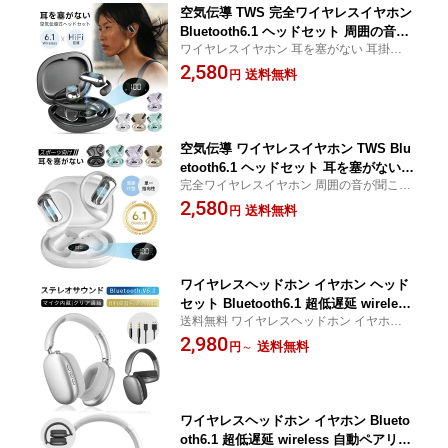
空気伝導 TWS 完全ワイヤレスイヤホン
Bluetooth6.1 ヘッドセット 周囲の音が
ワイヤレスイヤホン 耳を塞がない 耳掛け
聞こえる 非骨伝導式 耳かけ式 安定装着
オープンイヤー 落ちにくい スポーツ向け
2,580
IPX5防水防滴 片耳 両耳 HiFi 高音質 EN
送料無料
円
生活防水 マイク内蔵 クリア通話 無線 小型
Cノイズキャンセリング ハンズフリー
軽量 高互換性 iOS/Android/Windows 日本語
コードレス Type-C充電 コンパクト 多機
取扱説明書
種対応 【PL保険加入済み製品・安心】
空気伝導 ワイヤレスイヤホン TWS Blu
etooth6.1 ヘッドセット 耳を塞がない
完全ワイヤレスイヤホン 周囲の音が聞こえ
非骨伝導式 オープンイヤー 耳掛け 落ち
る 耳かけ式 安定装着 IPX5防水防滴 HiFi 高
2,580
にくい 生活防水 マイク内蔵 ENCノイズ
送料無料
円
音質 ハンズフリー 操作簡単 コードレス コ
キャンセリング クリア通話 小型軽量 Ty
ンパクト 多機種対応 90日安心保証付き 日
pe-C充電 高互換性 iOS/Android/Windo
本語取扱説明書
ws 【PL保険加入済み製品・安心】
ワイヤレスヘッドホン イヤホン ヘッド
セット Bluetooth6.1 超低遅延 wireless
送料無料 ワイヤレスヘッドホン イヤホン
自動ペアリング ノイズキャンセリング
マイク内蔵 HiFi高音質 オーディオケーブル
2,980
クリア通話 有線無線両用 USB充電 最大
送料無料
円
～
付き 折りたたみ式 ソフトイヤーパッド ボ
20時間持続 収納便利 調節可能なバンド
タン操作 超軽量 90日あんしん保証付き 日
高い遮音性 携帯電話/PC/パソコン/FPS
本語取扱説明書
対応 【PL保険加入済み製品・安心】
ワイヤレスヘッドホン イヤホン Blueto
oth6.1 超低遅延 wireless 自動ペアリン