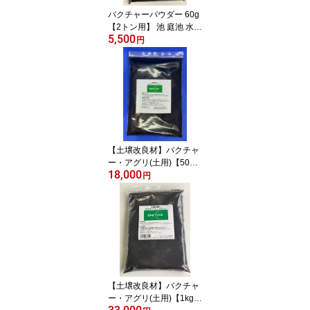
バクチャーパウダー 60g
【2トン用】 池 庭池 水
5,500
バクテリア 微生物 浄化
円
浄化剤 水質浄化剤 水質
調整 濁り にごり におい
ニオイ 臭い 水質改善 汚
水処理 鯉 金魚 グッピー
メダカ 水質維持 水づく
り 水質 コンディショナ
ー 池 掃除 にごり 濁り 活
性化 透明 透明度
【土壌改良材】バクチャ
ー・アグリ(土用)【500
18,000
g】野菜 畑 散布 土 土壌
円
土壌改良 土づくり 有機
栽培 微生物 バクテリア
微生物 活性剤 畑 園芸 園
芸用品 ガーデニング用品
花壇 菜園 家庭菜園
【土壌改良材】バクチャ
ー・アグリ(土用)【1kg】