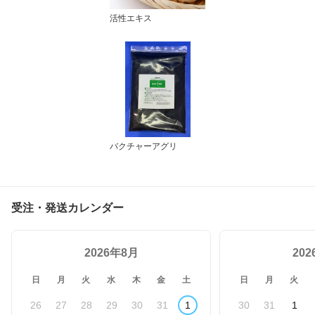
活性エキス
バクチャーアグリ
受注・発送カレンダー
2026年8月
20
日
月
火
水
木
金
土
日
月
火
26
27
28
29
30
31
1
30
31
1