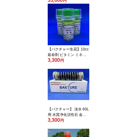
33,000
野菜 畑 散布 土 土壌 土壌
円
改良 土づくり 有機栽培
微生物 バクテリア 微生
物 活性剤 畑 園芸 園芸用
品 ガーデニング用品 花
壇 菜園 家庭菜園
【バクチャー生花】10cc
延命剤 ビタミン ミネラ
3,300
ル アミノ酸 花 切り花 切
円
花 生花 仏花 観葉植物 盆
栽 鉢植え 栄養 栄養剤 活
性液 活性剤 切り花延命
剤 長持ち 植物 天然素材
延命 消臭 フラワーアレ
ンジメント フラワーアレ
ンジ フラワー アレンジ
メント 消臭
【バクチャー】 淡水 60L
用 水質浄化活性石 金
3,300
魚・熱帯魚の水槽 水換え
円
1年間不要水質調整剤 水
質浄化 ろ過材 淡水魚 バ
クテリア 微生物 水 あお