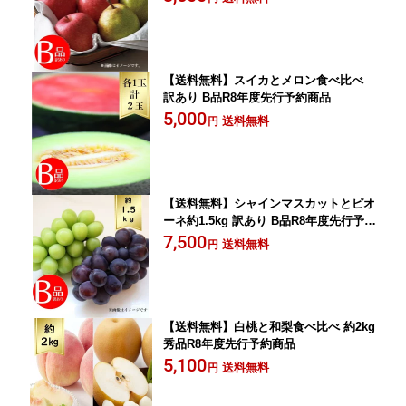
【送料無料】スイカとメロン食べ比べ
訳あり B品R8年度先行予約商品
5,000
送料無料
円
【送料無料】シャインマスカットとピオ
ーネ約1.5kg 訳あり B品R8年度先行予約
商品
7,500
送料無料
円
【送料無料】白桃と和梨食べ比べ 約2kg
秀品R8年度先行予約商品
5,100
送料無料
円