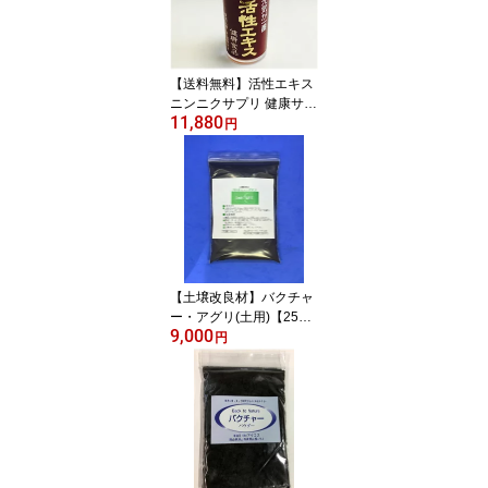
【送料無料】活性エキス
ニンニクサプリ 健康サプ
11,880
リメント 健康サプリ 美
円
容プリメント 美容サプリ
健康食品 液体 濃縮 健康
腸内フローラ ニンニク
にんにくサプリ にんにく
無添加 天然素材 バクチ
ャー ニンニクサプリメン
ト サプリ サプリメント
プレゼント用
【土壌改良材】バクチャ
ー・アグリ(土用)【250
9,000
g】野菜 畑 散布 土 土壌
円
土壌改良 土づくり 有機
栽培 微生物 バクテリア
微生物 活性剤 畑 園芸 園
芸用品 ガーデニング用品
花壇 菜園 家庭菜園