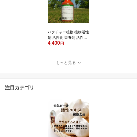
こ アオコ 苔 コケ 予防 ア
クアリウム 水槽 水質維
持 水づくり 熱帯魚 立ち
上げ 水草 活性化 透明度
バクチャー植物 植物活性
剤 活性化 栄養剤 活性剤
4,400
土 土壌 栄養 植物 観葉植
円
物 盆材 野菜 花 観葉植物
クレマチス 山野草 薔薇
バラ 園芸 家庭菜園 ガー
もっと見る
デニング プランター 庭
園芸用品 ガーデニング用
品 鉢植え 盆栽 庭木 花壇
菜園 土づくり 畑
注目カテゴリ