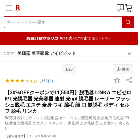
8/11(火)01:59まで
要エントリー
美顔器 美容家電 アイビビッド
1/20
動画
（
162
件）
4.27
【30%OFFクーポンで11,550円】脱毛器 LINKA エピゼロ
IPL光脱毛器 光美容器 連射 光 ipl 脱毛器 レーザー フラッ
シュ脱毛 エステ 全身 ワキ 脇毛 顔 口 髭脱毛 ボディ セル
フ 脱毛 リンカ
50万発照射 フラッシュ式脱毛器 カートリッジ変更可能 男女兼用 脱毛器 IPL
脱毛機 光脱毛器 光エステ スキンケア 家庭用 ムダ毛処理 ムダ毛ケア 痛くな
い