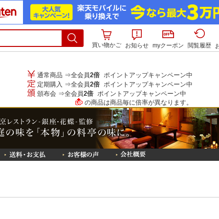
買い物かご
お知らせ
myクーポン
閲覧履歴
通常商品 ⇒全会員
2倍
ポイントアップキャンペーン中
定期購入 ⇒全会員
2倍
ポイントアップキャンペーン中
頒布会 ⇒全会員
2倍
ポイントアップキャンペーン中
の商品は商品毎に倍率が異なります。
匠
ップ
送料・お支払
お客様の声
会社概要