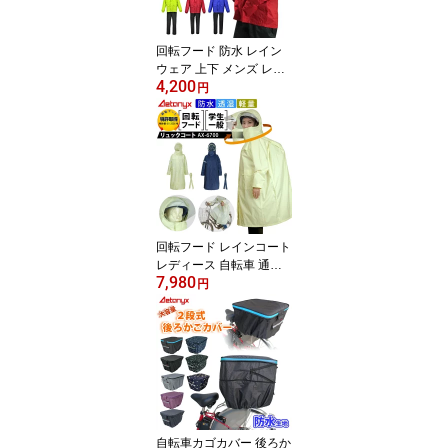
アエトニクス
回転フード 防水 レイン
ウェア 上下 メンズ レデ
4,200
ィース レインコート 自
円
転車 AX-2600 男女兼用
総裏メッシュ バイク 釣
り ゴルフ 登山 収納 レイ
ンスーツ レインパンツ
カッパ 雨具 冬 公式 アエ
トニクス ミヤコート
回転フード レインコート
レディース 自転車 通学
7,980
透湿 防水リュック ヘル
円
メット対応 AX-6700 リ
ュックコート ロング 軽
量 メッシュ 高校生 カッ
パ 雨具 学生 作業用 公式
アエトニクス ミヤコート
自転車カゴカバー 後ろか