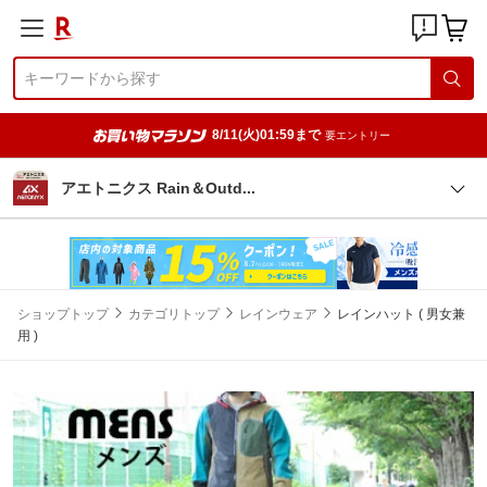
8/11(火)01:59まで
要エントリー
アエトニクス Rain＆Out
d
ショップトップ
カテゴリトップ
レインウェア
レインハット ( 男女兼
用 )