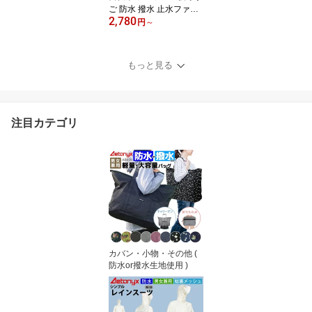
ご 防水 撥水 止水ファス
2,780
ナー 二段式 自転車 後ろ
円
～
カゴカバー MY-170 リア
バスケット 大きい 容量
アップ レインカバー レ
もっと見る
イングッズ 雨 通勤 通学
反射帯 オシャレ おしゃ
れ ax AETONYX 恐竜 公
式 アエトニクス
注目カテゴリ
カバン・小物・その他 (
防水or撥水生地使用 )