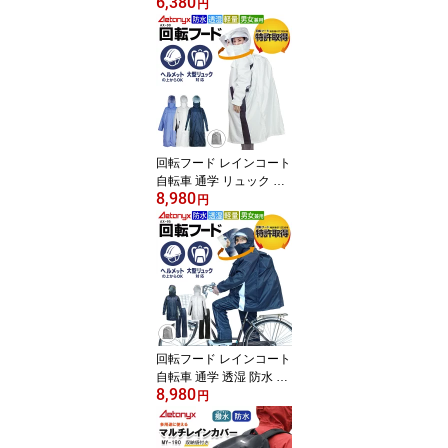
6,380
フード レインコート 自
円
転車 顔 濡れ ない レイン
ウェア SET-002_750 自
転車 バイザー 透明 UVカ
ット90% 通勤 通学 雨具
バイク 雨よけ カッパ か
っぱ 梅雨 雨の日 曇り止
め ax AETONYX 公式 ア
エトニクス
回転フード レインコート
自転車 通学 リュック ヘ
8,980
ルメット対応 レディース
円
メンズ 大きいサイズ AX-
90 透湿 防水 軽量 メッシ
ュ 膝濡れない 女の子 男
の子 男女兼用 レインウ
ェア ロング リュックを
背負ったまま 通学 通勤
学生 カッパ 公式 アエト
ニクス ミヤコート
回転フード レインコート
自転車 通学 透湿 防水 カ
8,980
ッパ レインウェア 上下
円
セット リュック対応 AX-
95 大きいサイズ 男女兼