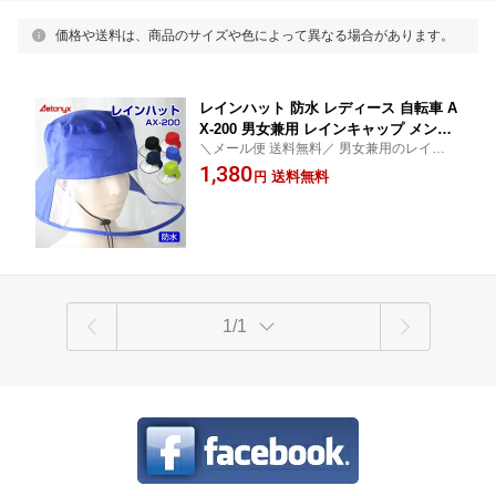
価格や送料は、商品のサイズや色によって異なる場合があります。
レインハット 防水 レディース 自転車 A
X-200 男女兼用 レインキャップ メンズ
＼メール便 送料無料／ 男女兼用のレインウ
レイングッズ 雨 帽子 あご紐 調整コー
ェアメーカーが作った防水レインハットで
1,380
ド 蒸れないメッシュ付 シームテープ加
送料無料
円
す 撥水生地＆シームテープ加工＆裏メッシ
工 雨用 母の日 喜ぶプレゼント 自転車 a
ュで快適。前ツバがクリアで視界良好
x AETONYX 公式 アエトニクス
1/1