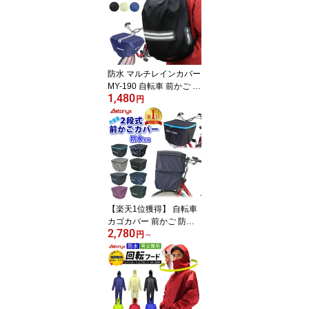
用 軽量 メッシュ 高校生
メンズ レディース セパ
レート 通勤 ジュニア 15
0 160 耐水圧10000 学生
用 公式 アエトニクス ミ
ヤコート
防水 マルチレインカバー
MY-190 自転車 前かご 後
1,480
かご カゴカバー レイン
円
カバー かぶせる 多用途
かばん リュック バッグ
荷物 大きい 雨の日 雨除
け 撥水 シンプル 学生 通
学 反射帯 ax AETONYX
恐竜 公式 アエトニクス
【楽天1位獲得】 自転車
カゴカバー 前かご 防水
2,780
止水ファスナー 容量アッ
円
～
プ 二段式 自転車 前カゴ
カバー MY-165 レインカ
バー 大きい レイングッ
ズ 通学 反射帯 雨 パナソ
ニック 電動自転車 ビ
ビ・DX AETONYX 公式