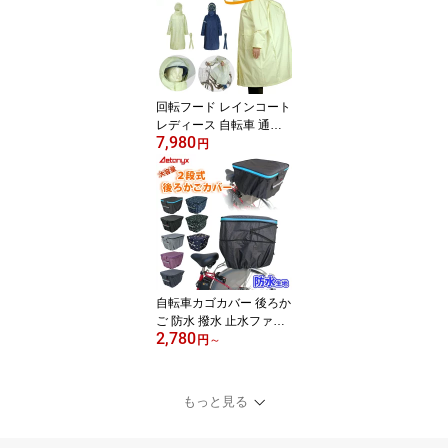
り ゴルフ 登山 収納 レイ
ンスーツ レインパンツ
カッパ 雨具 冬 公式 アエ
トニクス ミヤコート
回転フード レインコート
レディース 自転車 通学
7,980
透湿 防水リュック ヘル
円
メット対応 AX-6700 リ
ュックコート ロング 軽
量 メッシュ 高校生 カッ
パ 雨具 学生 作業用 公式
アエトニクス ミヤコート
自転車カゴカバー 後ろか
ご 防水 撥水 止水ファス
2,780
ナー 二段式 自転車 後ろ
円
～
カゴカバー MY-170 リア
バスケット 大きい 容量
アップ レインカバー レ
もっと見る
イングッズ 雨 通勤 通学
反射帯 オシャレ おしゃ
れ ax AETONYX 恐竜 公