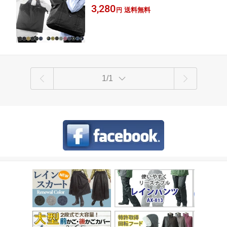
容量 コンパクト収納 キャリーオンバッグ
3,280
トート ボストンバッグ コンパクト サブ
送料無料
円
カラビナ付き エコバッグ BAG 買物 旅行 キ
バッグ 丈夫 旅行 トラベル 送迎 メンズ
ャンプ サブバッグ ジム フィットネス ネッ
レディース 機内持ち込み ビジネス 出張
ト限定商品
ジム 公式 アエトニクス
1/1