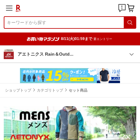
8/11(火)01:59まで
要エントリー
アエトニクス Rain＆Out
d
ショップトップ
カテゴリトップ
セット商品