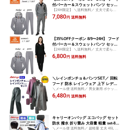
付パーカー＆スウェットパンツ セット s
【24H限定】 ＼送料無料／ 丈夫で柔らかい
et-692735 メンズ M-XXL スポーツ ウェ
生地で表面に毛玉ができにくい加工済 TFO
7,080
ア ジャージ スウェット パンツ 毛玉で
送料無料
円
フード付パーカーとスウェットパンツの上
きにくい加工 普段着 ジョギング ウォー
下セット ネット限定商品
キング TFO The First Outdoor 公式 ア
エトニクス
【35%OFFクーポン 8/9〜24H】 フード
付パーカー＆スウェットパンツ セット s
【24H限定】 ＼送料無料／ 丈夫で柔らかい
et-694735 レディース S-XL スポーツ ウ
生地で表面に毛玉ができにくい加工済 TFO
6,800
ェア ジャージ スウェット パンツ 毛玉
送料無料
円
フード付パーカーとスウェットパンツの上
できにくい加工 普段着 ジョギング ウォ
下セット ネット限定商品
ーキング TFO The First Outdoor 公式
アエトニクス
＼レインポンチョ＆パンツSET／ 回転
フード 防水 レインウェア 上下 レディ
＼メール便 送料無料／ 男女兼用 ポケット
ース メンズ set-750_813 レインポンチ
付きレインポンチョ＆レインパンツ 防水 反
6,480
ョ レインコート レインウェア 自転車
送料無料
円
射帯で夜道が安心 回転フードで試合観戦の
男女兼用 レインパンツ 前開き バイク
瞬間を見逃さない アウトドア
カッパ 登山 アウトドア 撥水 AETONYX
上下セット アエトニクス
キャリーオンバッグ エコバッグ セット
防水 撥水 折り畳み 大容量 軽量 set-800
＼メール便 送料無料／ 超軽量 丈夫 46L 大
_700 AB800 ae700 おしゃれ かわいい