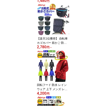
1,480
かご カゴカバー レイン
円
カバー かぶせる 多用途
かばん リュック バッグ
荷物 大きい 雨の日 雨除
け 撥水 シンプル 学生 通
学 反射帯 ax AETONYX
恐竜 公式 アエトニクス
【楽天1位獲得】 自転車
カゴカバー 前かご 防水
2,780
止水ファスナー 容量アッ
円
～
プ 二段式 自転車 前カゴ
カバー MY-165 レインカ
バー 大きい レイングッ
ズ 通学 反射帯 雨 パナソ
ニック 電動自転車 ビ
ビ・DX AETONYX 公式
アエトニクス
回転フード 防水 レイン
ウェア 上下 メンズ レデ
4,200
ィース レインコート 自
円
転車 AX-2600 男女兼用
総裏メッシュ バイク 釣