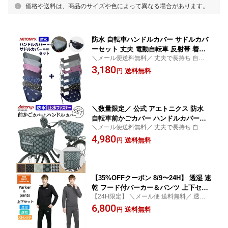
価格や送料は、商品のサイズや色によって異なる場合があります。
防水 自転車ハンドルカバー サドルカバ
ーセット 丈夫 電動自転車 反射帯 着脱
＼メール便送料無料／ 丈夫で長持ち 自転車
ボア SET-225_235 レイングッズ レイン
カゴカバー 防水 とハンドルカバーセット
3,180
カバー 雨 夏 冬 オールシーズン 雨の日
送料無料
円
防水生地で汚れや水の浸透に強い ハンドル
母の日 最高 喜ぶプレゼント ax AETON
カバーはボア着脱可能 オールシーズン快適
YX アエトニクス
＼数量限定／ 公式 アエトニクス 防水
自転車前かごカバー ハンドルカバーセ
＼メール便送料無料／ 丈夫で長持ち 自転車
ット 電動自転車 SET-665-635 柄 反射帯
カゴカバーとハンドルカバーセット かわい
4,980
着脱 ボア 止水ファスナー 前カゴカバー
送料無料
円
い柄の防水生地で防汚・高い防水性 ハンド
レインカバー 雨 夏 冬 オールシーズン
ルカバーはボア着脱可能 オールシーズン
雨の日 プレゼント AETONYX
【35%OFFクーポン 8/9〜24H】 透湿 速
乾 フード付パーカー＆パンツ 上下セッ
【24H限定】 ＼メール便 送料無料／ 透湿速
ト TFO-691964 メンズ M-XXL 薄くて柔
乾 フード付パーカー＆パンツ 上下セット
6,800
らか ストレッチ生地 通気性 スポーツ
送料無料
円
キャンプにもOK メンズ 運動 着やすい 楽ち
ウェア ジャケット ズボン セット 普段
ん ウォーキング ネット限定商品
着 ジョギング 散歩 The First Outdoor