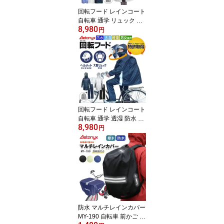
エトニクス
回転フード レインコート
自転車 通学 リュック ヘ
8,980
ルメット対応 レディース
円
メンズ 大きいサイズ AX-
90 透湿 防水 軽量 メッシ
ュ 膝濡れない 女の子 男
の子 男女兼用 レインウ
ェア ロング リュックを
背負ったまま 通学 通勤
学生 カッパ 公式 アエト
ニクス ミヤコート
回転フード レインコート
自転車 通学 透湿 防水 カ
8,980
ッパ レインウェア 上下
円
セット リュック対応 AX-
95 大きいサイズ 男女兼
用 軽量 メッシュ 高校生
メンズ レディース セパ
レート 通勤 ジュニア 15
0 160 耐水圧10000 学生
用 公式 アエトニクス ミ
ヤコート
防水 マルチレインカバー
MY-190 自転車 前かご 後