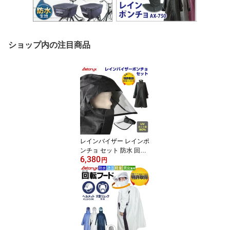
ショップ内の注目商品
レインバイザー レインポ
ンチョ セット 防水 回転
6,380
フード レインコート 自
円
転車 顔 濡れ ない レイン
ウェア SET-002_750 自
転車 バイザー 透明 UVカ
ット90% 通勤 通学 雨具
バイク 雨よけ カッパ か
っぱ 梅雨 雨の日 曇り止
め ax AETONYX 公式 ア