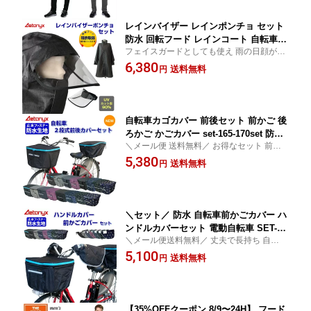
公式 アエトニクス
レインバイザー レインポンチョ セット
防水 回転フード レインコート 自転車
フェイスガードとしても使え 雨の日顔が濡
顔 濡れ ない レインウェア SET-002_75
れないレインバイザー 可動式で視界良好 透
6,380
0 自転車 バイザー 透明 UVカット90%
送料無料
円
明 反射帯つき スポーツ観戦に便利 レイン
通勤 通学 雨具 バイク 雨よけ カッパ か
コート 自転車 顔 濡れ ない
っぱ 梅雨 雨の日 曇り止め ax AETONY
X 公式 アエトニクス
自転車カゴカバー 前後セット 前かご 後
ろかご かごカバー set-165-170set 防水
＼メール便 送料無料／ お得なセット 前後
撥水 二段式 容量アップ 電動自転車 止
開閉式 防水生地 自転車 カゴカバー 同色セ
5,380
水ファスナー バスケット レインカバー
送料無料
円
ット 365日快適 丈夫 通勤 荷物 お買い物 防
レイングッズ 大きい 雨 オシャレ 反射
犯対策にも
帯 ax AETONYX 公式 アエトニクス
＼セット／ 防水 自転車前かごカバー ハ
ンドルカバーセット 電動自転車 SET-16
＼メール便送料無料／ 丈夫で長持ち 自転車
5_235 防水 反射帯 着脱 ボア 止水ファ
カゴカバー 防水 とハンドルカバーセット
5,100
スナー 前カゴカバー レイン カバー 雨
送料無料
円
防水生地で汚れや水の浸透に強い ハンドル
夏 冬 オールシーズン 雨の日 レイング
カバーはボア着脱可能 オールシーズン快適
ッズ プレゼント ax AETONYX 公式 ア
エトニクス
【35%OFFクーポン 8/9〜24H】 フード