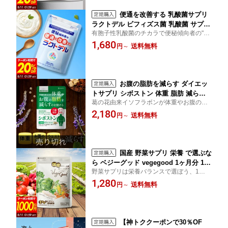
便通を改善する 乳酸菌サプリ
ラクトデル ビフィズス菌 乳酸菌 サプリ
有胞子性乳酸菌のチカラで便秘傾向者の"便
酸化マグネシウム 機能性表示食品 サプ
通を改善する"
1,680
リメント 送料無料
送料無料
円
～
お腹の脂肪を減らす ダイエッ
トサプリ シボストン 体重 脂肪 減らす
葛の花由来イソフラボンが体重やお腹の脂
機能性表示食品 葛の花由来 イソフラボ
肪を減らすのを助けます
2,180
ン サプリメント 送料無料
送料無料
円
～
国産 野菜サプリ 栄養 で選ぶな
ら ベジーグッド vegegood 1ヶ月分 1日
野菜サプリは栄養バランスで選ぼう、1日分
分の ビタミン B1 C E 純国産 野菜 果物
のB1・C・E、国産の野菜24種類と果物8種
1,280
サプリメント スーパーフード 健康 やさ
送料無料
円
～
類とスーパーフード配合
い 野菜不足 野菜嫌い 送料無料
【神トククーポンで30％OF