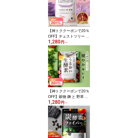
女性 国産 サプリメント
送料無料
【神トククーポンで20％
OFF】チェストツリー （
1,280
チェストベリー ） サプ
円
～
リ 葉酸 鉄分 ルミエル 1
ヶ月分 月見草 鉄 女性 〈
PMS 生理前 生理 妊活 イ
ライラ 治療薬ではありま
せん 〉 サプリメント Lu
miere 送料無料
【神トククーポンで20％
OFF】穀物 麹 と 野草 の
1,280
うるおい 生酵素 1ヶ月分
円
～
酵素 コンブチャ プロバ
イオティクス サプリ 送
料無料 サプリメント 腸
活 〈 酵素ドリンク ダイ
エット に頼りたくない〉
メール便秘密発送