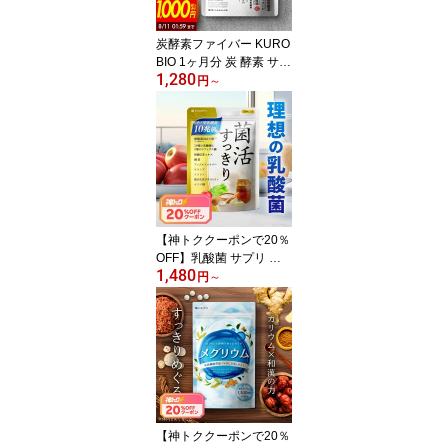
炭酵素ファイバー KURO
BIO 1ヶ月分 炭 酵素 サプ
1,280
リ 乳酸菌 サラシア 食物
円
～
繊維 デキストリン コエ
ンザイムQ10 チャコール
サプリメント ダイエット
サプリ メール便秘密発送
送料無料
【神トククーポンで20％
OFF】乳酸菌 サプリ ビ
1,480
フィズス菌 酪酸菌 プロ
円
～
バイオティクス コンブチ
ャ 酵素 乳酸菌サプリメ
ント 送料無料
【神トククーポンで20％