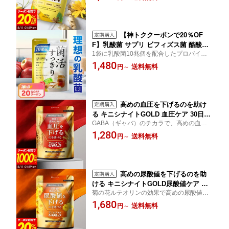
【神トククーポンで20％OF
F】乳酸菌 サプリ ビフィズス菌 酪酸菌
1袋に乳酸菌10兆個を配合したプロバイオ
プロバイオティクス コンブチャ 酵素 乳
ティクスサプリ 乳酸菌 サプリメント
1,480
酸菌サプリメント 送料無料
送料無料
円
～
高めの血圧を下げるのを助け
る キニシナイトGOLD 血圧ケア 30日分
GABA（ギャバ）のチカラで、高めの血圧
機能性表示食品 GABA ギャバ ナットウ
を下げるのを助ける機能性表示食品の血圧
1,280
キナーゼ サプリメント サプリ 血圧サプ
送料無料
円
～
ケアサプリメント
リ 血圧対策 血圧サポート 国内製造 送
料無料
高めの尿酸値を下げるのを助
ける キニシナイトGOLD尿酸値ケア 機
菊の花ルテオリンの効果で高めの尿酸値を
能性表示食品 ルテオリン ビタミンC ク
下げる機能性表示食品サプリメント
1,680
エン酸 サプリメント サプリ 尿酸値サプ
送料無料
円
～
リ 尿酸値対策 尿酸値ケア 尿酸値サポー
ト 国内製造 送料無料