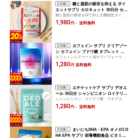
糖と脂肪の吸収を抑える ダイ
エットサプリ カロキュット 30日分 セイ
糖と脂肪の吸収をWで抑える機能性ダイエ
タカミロバラン サラシア 血糖値 中性脂
ットサプリ
1,980
肪 機能性表示食品 サプリメント 国内製
送料無料
円
～
造 送料無料
カフェイン サプリ クリアゾー
ン カフェイン ブドウ糖 タブレット 錠
カフェインとスマート成分でパフォーマン
剤 ホスファチジルセリン L-ドーパ L-フ
スをハック、次世代型エナジーサプリメン
1,280
ェニルアラニン プラズマローゲン γアミ
送料無料
円
ト ブドウ糖配合 カフェイン タブレット 受
ノ酪酸 Clear & Zone エナジードリンク
験生におすすめ
味 100錠入り 国内製造 受験生におすす
め 送料無料
エチケットケア サプリ デオエ
ール 30日分 シャンピニオン ロイテリ菌
シャンピニオン・ロイテリ菌・デオアタッ
キシリトール ミント すっきりケア 息リ
クの力で気になるエチケットを元からケア
1,280
フレッシュ タブレット サプリメント 送
送料無料
円
～
料無料
まいにちDHA・EPA オメガ3 D
HA EPA サプリ 栄養機能食品 ビタミン