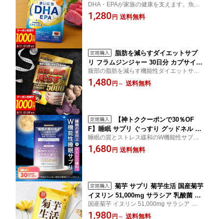
DHA・EPAが家族の健康を支えます。魚の
D ルテイン クリルオイル 30日(30粒)
栄養を1粒で手軽にとれる！さらにクリルオ
1,280
送料無料
円
イルで吸収アップ！
脂肪を減らすダイエットサプ
リ フラムジンジャー 30日分 カプサイシ
腹部の脂肪を減らす機能性ダイエットサプ
ン カテキン L-カルニチン BCAA 内臓脂
リ
1,480
肪 皮下脂肪 機能性表示食品 サプリメン
送料無料
円
～
ト 国内製造 送料無料
【神トククーポンで30％OF
F】睡眠 サプリ ぐっすり グッドネル 睡
睡眠の質とストレス緩和のW機能性サプリ
眠 ストレス緩和 サプリメント ラフマ G
メント。ゆったり時間をワンランク上へ。
1,680
ABA グリシン テアニン トリプトファン
送料無料
円
国内製造 送料無料
菊芋 サプリ 菊芋生活 国産菊芋
イヌリン 51,000mg サラシア 乳酸菌 30
国産菊芋 イヌリン 51,000mg サラシア 乳酸
日分 240粒入 サプリメント 国内製造 送
菌
1,980
料無料
送料無料
円
～