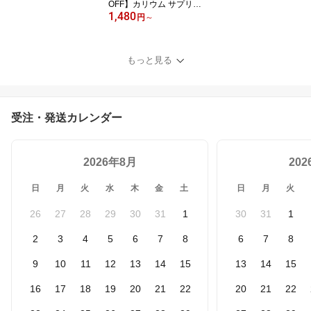
OFF】カリウム サプリ
1,480
塩化カリウム 1300mg メ
円
～
グリウム 1ヶ月分 サプリ
メント ヒハツ ショウガ
ビタミンB6 ビタミンB1
もっと見る
サプリメント 女性 ふり
むくみんな 国内製造 送
料無料 300粒
受注・発送カレンダー
2026年8月
20
日
月
火
水
木
金
土
日
月
火
26
27
28
29
30
31
1
30
31
1
2
3
4
5
6
7
8
6
7
8
9
10
11
12
13
14
15
13
14
15
16
17
18
19
20
21
22
20
21
22