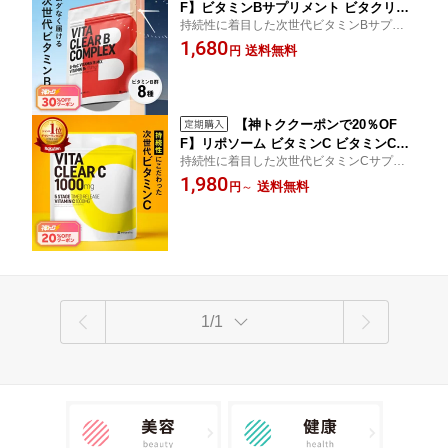
F】ビタミンBサプリメント ビタクリア
持続性に着目した次世代ビタミンBサプリ
B ビタミンB群配合 ビタミンB1 ビタミ
ゆっくり溶けてしっかり届く 8種のビタミ
1,680
ンB2 ビタミンB6 ビタミンB12 ビオチン
送料無料
円
ンB群（ビタミンB1 ビタミンB2 ビタミンB
葉酸 ナイアシン パントテン酸 送料無料
6 ビタミンB12 ビオチン 葉酸 ナイアシン パ
VITA CLEAR-B
ントテン酸 ）配合
【神トククーポンで20％OF
F】リポソーム ビタミンC ビタミンC誘
持続性に着目した次世代ビタミンCサプリ
導体 ビタクリアC 1ヶ月分 1000 mg サ
ゆっくり溶けてしっかり届く 徹底管理され
1,980
プリ タイムリリース 美容サプリ 美容
送料無料
円
～
た国内工場で製造した栄養機能食品です
健康 リポソームビタミンC サプリメン
ト 送料無料 VITA CLEAR-C
1/1