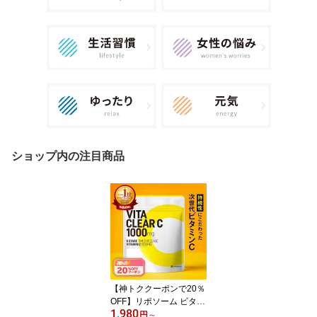
ショップ内の注目商品
【神トククーポンで20％
OFF】リポソーム ビタミ
1,980
ンC ビタミンC誘導体 ビ
円
～