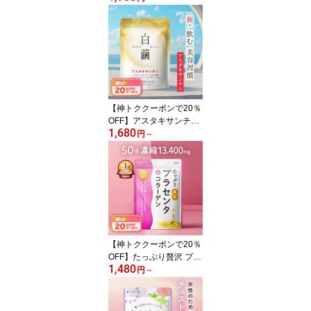
タクリアC 1ヶ月分 1000
mg サプリ タイムリリー
ス 美容サプリ 美容 健康
リポソームビタミンC サ
プリメント 送料無料 VIT
A CLEAR-C
【神トククーポンで20％
OFF】アスタキサンチン
1,680
サプリ 白繭（しろまゆ）
円
～
1ヶ月分 飲む 美容サプリ
メント 日焼け止めセット
あり ビタミンC プラセン
タ コラーゲン ヒアルロ
ン酸 国内製造 送料無料
【神トククーポンで20％
OFF】たっぷり贅沢 プラ
1,480
センタ ＆ コラーゲン 美
円
～
容液 美容 サプリ 豚プラ
センタ コラーゲン エイ
ジングケア スキンケア