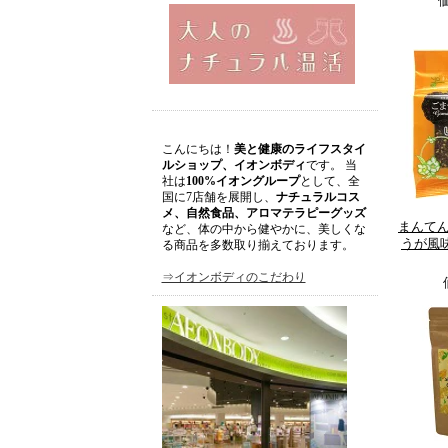
こんにちは！
美と健康のライフスタイ
ルショップ、イオンボディ
です。 当
社は
100%イオングループ
として、全
国に7店舗を展開し、
ナチュラルコス
メ、自然食品、アロマテラピーグッズ
まんてん
など、体の中から健やかに、美しくな
うが風味
る商品を多数取り揃えております。
⇒イオンボディのこだわり