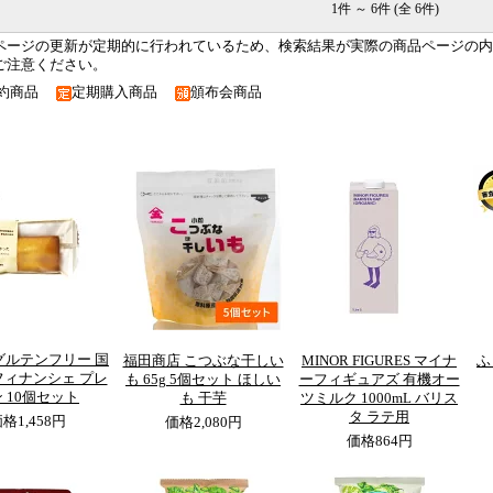
1件 ～ 6件 (全 6件)
ページの更新が定期的に行われているため、検索結果が実際の商品ページの内
ご注意ください。
約商品
定期購入商品
頒布会商品
グルテンフリー 国
福田商店 こつぶな干しい
MINOR FIGURES マイナ
ふ
フィナンシェ プレ
も 65g 5個セット ほしい
ーフィギュアズ 有機オー
 10個セット
も 干芋
ツミルク 1000mL バリス
タ ラテ用
価格
1,458円
価格
2,080円
価格
864円