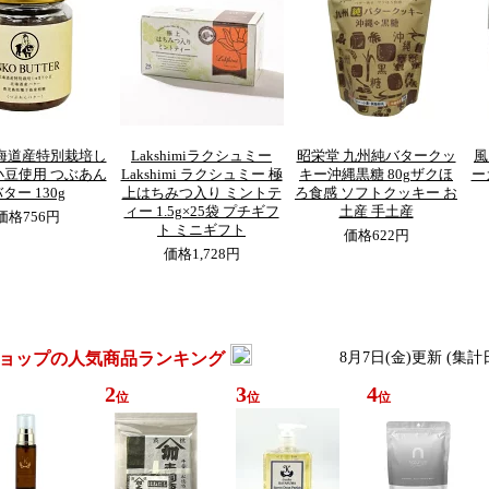
北海道産特別栽培し
Lakshimiラクシュミー
昭栄堂 九州純バタークッ
風
小豆使用 つぶあん
Lakshimi ラクシュミー 極
キー沖縄黒糖 80gザクほ
ー
ター 130g
上はちみつ入り ミントテ
ろ食感 ソフトクッキー お
ィー 1.5g×25袋 プチギフ
土産 手土産
価格
756円
ト ミニギフト
価格
622円
価格
1,728円
ョップの人気商品ランキング
8月7日(金)更新 (集計
2
3
4
位
位
位