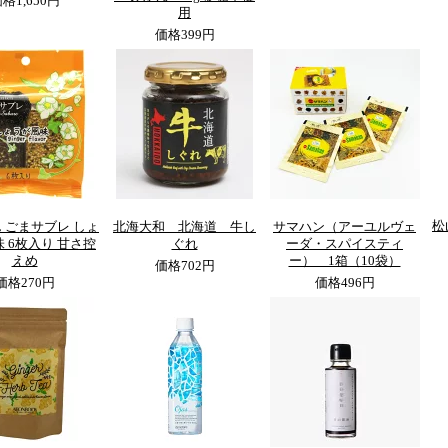
価格
1,650円
用
価格
399円
松
 ごまサブレ しょ
北海大和 北海道 牛し
サマハン（アーユルヴェ
 6枚入り 甘さ控
ぐれ
ーダ・スパイスティ
えめ
ー） 1箱（10袋）
価格
702円
価格
270円
価格
496円