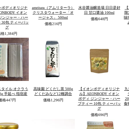
ンボディオリジナ
amritara（アムリターラ）
水谷醤油醸造場 日日是好
【
ONBODY イオン
クリスタウォーター「オ
日 甘口醤油 100ml
限
 ジンジャー・ハー
ージャス」 500ml
味
価格
648円
 30包 ティーバッ
価格
216円
グ
価格
1,384円
スタイル オクラう
高味園 どくだし茶 500g
【イオンボディオリジナ
九
00g 手延べ 指宿産
どくだみなど12種調合
ル】AEONBODY イオン
ボディ ジンジャー・ハー
2
価格
447円
価格
1,296円
ブティー 10包 ティーバッ
食
グ
価格
696円