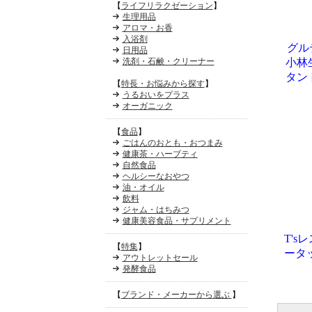
【
ライフリラクゼーション
】
生理用品
アロマ・お香
入浴剤
グル
日用品
洗剤・石鹸・クリーナー
小林
タン
【
特長・お悩みから探す
】
うるおいをプラス
オーガニック
【
食品
】
ごはんのおとも・おつまみ
健康茶・ハーブティ
自然食品
ヘルシーなおやつ
油・オイル
飲料
ジャム・はちみつ
健康美容食品・サプリメント
T'
【
特集
】
ータ
アウトレットセール
発酵食品
【
ブランド・メーカーから選ぶ
】