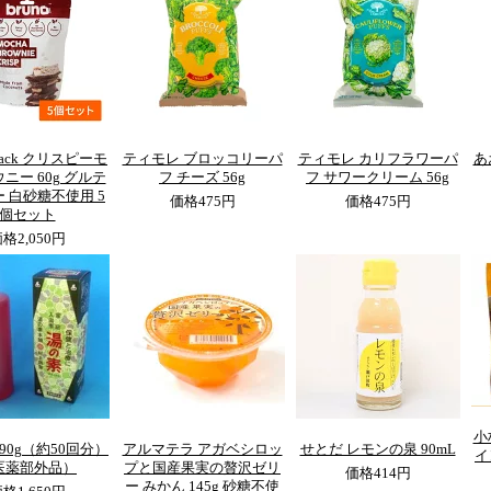
snack クリスピーモ
ティモレ ブロッコリーパ
ティモレ カリフラワーパ
あ
ニー 60g グルテ
フ チーズ 56g
フ サワークリーム 56g
 白砂糖不使用 5
価格
475円
価格
475円
個セット
価格
2,050円
小
90g（約50回分）
アルマテラ アガベシロッ
せとだ レモンの泉 90mL
イ
医薬部外品）
プと国産果実の贅沢ゼリ
価格
414円
ー みかん 145g 砂糖不使