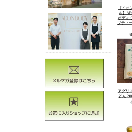
【イオ
ル】AE
ボディ
ブティー
アグリ
どん 2