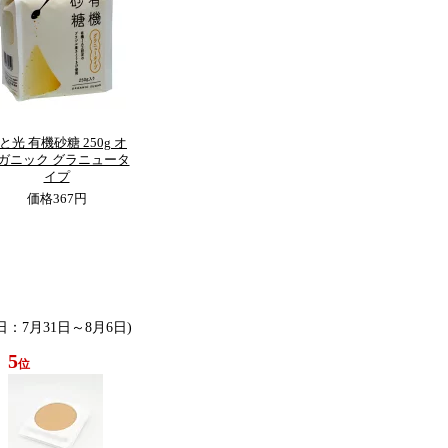
と光 有機砂糖 250g オ
ガニック グラニュータ
イプ
価格
367円
日：7月31日～8月6日)
5
位