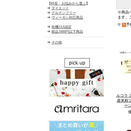
【
特長・お悩みから選ぶ
】
ダイエット
※商品
グルテンフリー
ます。
ヴィーガン対応商品
※
予
有機JAS認定
税込1000円以下商品
その他
ルコラ 
産米粉
ーン