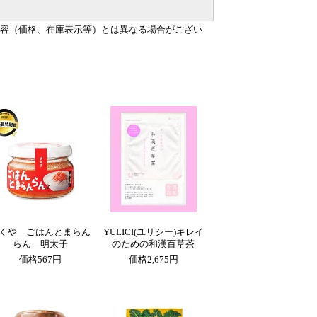
容（価格、在庫表示等）とは異なる場合がござい
くや ごはんとまらん
YULICI(ユリシー)キレイ
らん 明太子
のための和漢百草茶
価格
567円
価格
2,675円