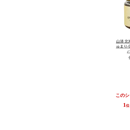
山清 
ゅまり
バ
このシ
1
位