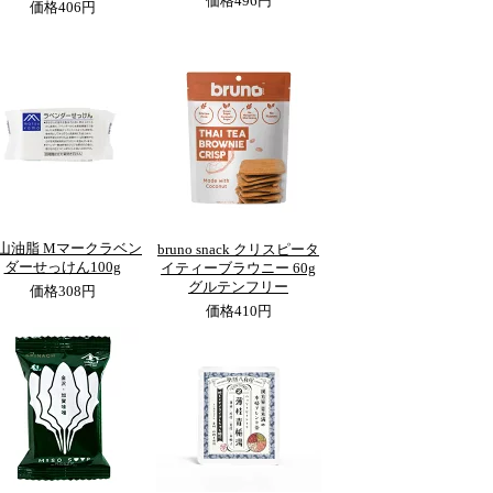
価格
496円
価格
406円
山油脂 Mマークラベン
bruno snack クリスピータ
ダーせっけん100g
イティーブラウニー 60g
グルテンフリー
価格
308円
価格
410円