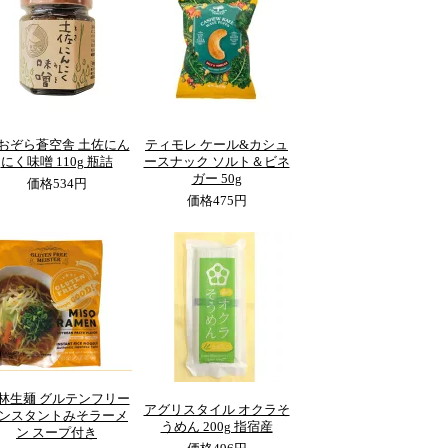
おぞら蒼空舎 土佐にん
ティモレ ケール&カシュ
にく味噌 110g 瓶詰
ースナック ソルト＆ビネ
ガー 50g
価格
534円
価格
475円
林生麺 グルテンフリー
アグリスタイル オクラそ
ンスタントみそラーメ
うめん 200g 指宿産
ン スープ付き