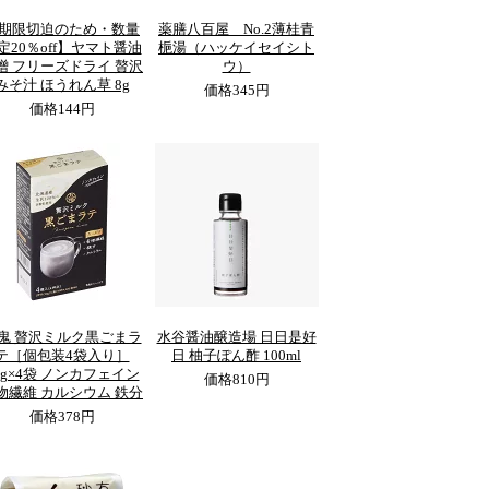
期限切迫のため・数量
薬膳八百屋 No.2薄桂青
定20％off】ヤマト醤油
梔湯（ハッケイセイシト
噌 フリーズドライ 贅沢
ウ）
みそ汁 ほうれん草 8g
価格
345円
価格
144円
鬼 贅沢ミルク黒ごまラ
水谷醤油醸造場 日日是好
テ［個包装4袋入り］
日 柚子ぽん酢 100ml
0g×4袋 ノンカフェイン
価格
810円
物繊維 カルシウム 鉄分
価格
378円