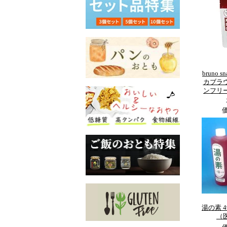
bruno 
カブラウ
ンフリー
湯の素 4
（