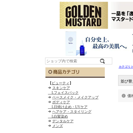
カテゴリ
並び替
【
ビューティ
】
スキンケア
Lフェイスパック
価
ベースメイク・メイクアップ
ボディケア
L日焼け止め・UVケア
ヘアケア・スタイリング
L白髪染め
デンタルケア
メンズ