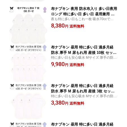
料
布ナプキン 夜用 防水布入り 多い日夜用
ロング 特に多い日 多い日 昼用兼用 防
夜も特に多い日もこれ一枚 吸水70ccで生理
水 L 7枚 セット 吸水ナプキン 中量用 生
や尿ケアに対応、羽つきデザインで安心フ
8,380
理用品 尿もれ用 尿もれ 吸水パット 尿
送料無料
円
ィット 子宮を温める温活・妊活に最適 防災
ケア 羽つき温活 妊活 防災 布 ナプキン
用グッズ 柔らかニット生地で快適
防水布入り 子宮 を 温め グッズ 送料無
料
布ナプキン 昼用 特に多い日 過多月経
防水 厚手 M 尿もれ用 産後 10枚 セット
特に多い日も安心吸水 Mサイズ 厚手の防水
生理用品 生理用ショーツ 尿もれ 尿漏れ
布ナプキン 吸水45ccで生理や尿ケアに 子宮
9,980
吸水パット 尿ケア 軽失禁布 温活 妊活
送料無料
円
を温める温活グッズ 妊活や防災用 柔らかニ
防災 布 ナプキン 防水布入り 冷え 暖か
ット生地で快適 お買い物マラソン
い 防水布 子宮 を 温め グッズ 送料無料
布ナプキン 昼用 特に多い日 過多月経
防水 厚手 M 尿もれ用 産後 3枚 セット
特に多い日も安心吸水 Mサイズ 厚手の防水
生理用品 生理用ショーツ 尿もれ 尿漏れ
布ナプキン 吸水45ccで生理や尿ケアに 子宮
3,380
吸水パット 尿ケア 軽失禁布 温活 妊活
送料無料
円
を温める温活グッズ 妊活や防災用 柔らかニ
防災 布 ナプキン 防水布入り 冷え 暖か
ット生地で快適 お買い物マラソン
い 防水布 子宮 を 温め グッズ 送料無料
布ナプキン 昼用 特に多い日 過多月経