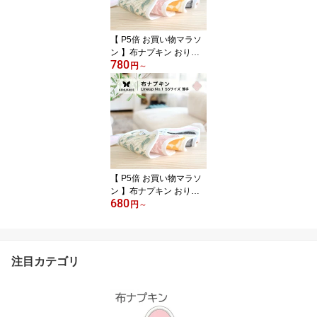
ケット おりもの用 布 は
じめて
【 P5倍 お買い物マラソ
ン 】布ナプキン おりも
780
の オーガニック 吸水 尿
円
～
漏れ オーガニックコット
ン セット SS 厚手 失禁
おりものシートおりもの
ライナー かぶれない 吸
水 綿 生理 カイロ はじめ
て 送料無料 1枚 3枚 5枚
7枚 10枚 No.2 柄 バリエ
ーション 20種 AESSH
【 P5倍 お買い物マラソ
ン 】布ナプキン おりも
680
の用 薄手 SSサイズ おり
円
～
もの ライナー オリモノ
おりものライナー おりも
のシート 防水布なし 使
い捨て セット 温活 温活
注目カテゴリ
グッズ 生地 尿もれ用 尿
もれ 尿漏れ 布 ナプキン
排卵 羽根つき 子宮 温め
綿 防水布なし AESST