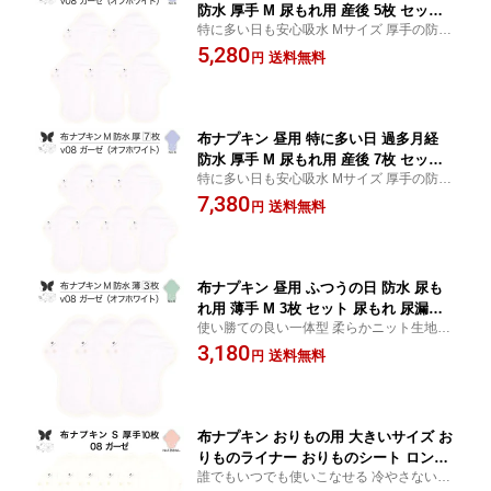
防水 厚手 M 尿もれ用 産後 5枚 セット
特に多い日も安心吸水 Mサイズ 厚手の防水
生理用品 生理用ショーツ 尿もれ 尿漏れ
布ナプキン 吸水45ccで生理や尿ケアに 子宮
5,280
吸水パット 尿ケア 軽失禁布 温活 妊活
送料無料
円
を温める温活グッズ 妊活や防災用 柔らかニ
防災 布 ナプキン 防水布入り 冷え 暖か
ット生地で快適 お買い物マラソン
い 防水布 子宮 を 温め グッズ 送料無料
布ナプキン 昼用 特に多い日 過多月経
防水 厚手 M 尿もれ用 産後 7枚 セット
特に多い日も安心吸水 Mサイズ 厚手の防水
生理用品 生理用ショーツ 尿もれ 尿漏れ
布ナプキン 吸水45ccで生理や尿ケアに 子宮
7,380
吸水パット 尿ケア 軽失禁布 温活 妊活
送料無料
円
を温める温活グッズ 妊活や防災用 柔らかニ
防災 布 ナプキン 防水布入り 冷え 暖か
ット生地で快適 お買い物マラソン
い 防水布 子宮 を 温め グッズ 送料無料
布ナプキン 昼用 ふつうの日 防水 尿も
れ用 薄手 M 3枚 セット 尿もれ 尿漏れ
使い勝ての良い一体型 柔らかニット生地で
吸水パット 尿ケア 軽失禁ショーツ 軽失
優しい肌触り 軽量の薄手で快適な装着感 使
3,180
禁パンツ 生理用ショーツ 布 ナプキン
送料無料
円
うほど愛着がつくニット生地の肌面 通気性
ニット 生地 温活 妊活 防災 布 ナプキン
のある防水布で臭いが気にならない ガサガ
防水布入り 冷え 防水布 送料無料
サ音がなりにくい
布ナプキン おりもの用 大きいサイズ お
りものライナー おりものシート ロング
誰でもいつでも使いこなせる 冷やさないや
おりもの 厚手 S 布ライナー 一体型 10