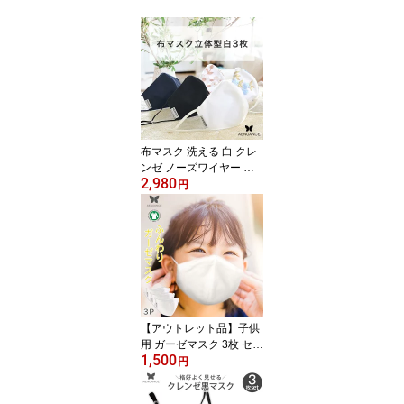
布マスク 洗える 白 クレ
ンゼ ノーズワイヤー 立
2,980
体 小さめ 男性用 子供 大
円
人 メンズ 大きいサイズ
立体型 マスク 抗菌 オー
ガニックコットン 3枚 セ
ット
【アウトレット品】子供
用 ガーゼマスク 3枚 セッ
1,500
ト 布マスク 立体型 肌に
円
優しいトリプルガーゼ オ
ーガニックコットンタイ