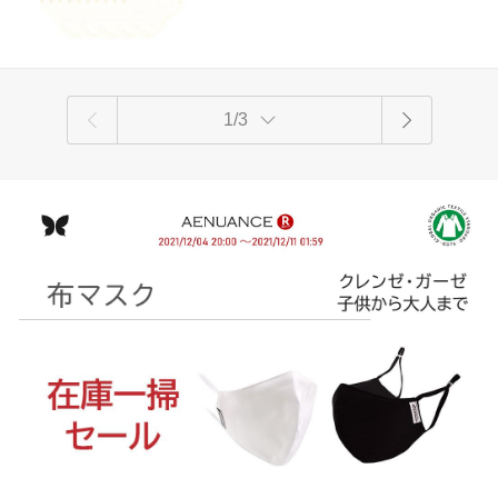
羽つき 子宮 を 温め 妊活 綿 送料無料
1/3