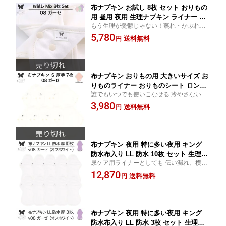
布ナプキン お試し 8枚 セット おりもの
用 昼用 夜用 生理ナプキン ライナー 布
もう生理が憂鬱じゃない！蒸れ・かぶれを
ライナー ふつうの日 多い日 軽い日 薄
防ぐ布ナプキンで快適な毎日を。初めてで
5,780
型 厚手 生理 エコ 再利用 生理痛対策 蒸
送料無料
円
も安心 肌にも環境にも優しい 適な生理習慣
れ防止 敏感肌向け 洗える 可愛いデザイ
ずっと使いたくなる布ナプキン エコ・快
ン温活 妊活 防災 送料無料
適・可愛いをあなたに
布ナプキン おりもの用 大きいサイズ お
りものライナー おりものシート ロング
誰でもいつでも使いこなせる 冷やさないや
おりもの 厚手 S 布ライナー 一体型 7枚
さしさ 紙ナプキンに乗せてやさしい肌触り
3,980
セット 防水布なし オリモノ 月経 温活
送料無料
円
月経カップ 吸水ショーツ 併用OK 生理の終
温活グッズ 尿もれ用 尿漏れ 布 ナプキ
わりかけ 排卵期 不妊 冷え性 生理痛の方 ニ
ン 排卵 子宮 を 温め 妊活 綿 送料無料
ット 生地
布ナプキン 夜用 特に多い夜用 キング
防水布入り LL 防水 10枚 セット 生理ナ
尿ケア用ライナーとしても 伝い漏れ、横漏
プキン 350 朝までブロック 超熟睡 中量
れしっかりガード 余裕のある長さを求める
12,870
用 尿もれ用 尿もれ 尿漏れ 吸水パット
送料無料
円
方 出血量が特に多い時 軽量尿漏れ対策に
尿ケア 羽つき温活 妊活 防災 布 ナプキ
夜中に起きない方 安心のキングサイズ
ン ニット 子宮 を 温め グッズ 送料無料
布ナプキン 夜用 特に多い夜用 キング
防水布入り LL 防水 3枚 セット 生理ナ