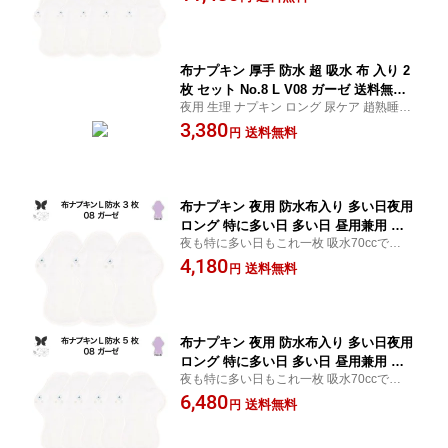
ィット 子宮を温める温活・妊活に最適 防災
尿ケア 羽つき温活 妊活 防災 布 ナプキ
用グッズ 柔らかニット生地で快適
ン 防水布入り 子宮 を 温め グッズ 送料
無料
布ナプキン 厚手 防水 超 吸水 布 入り 2
枚 セット No.8 L V08 ガーゼ 送料無料
夜用 生理 ナプキン ロング 尿ケア 趙熟睡 伝
ナプキン コットン オーガニック 生理
え漏れ 防止 吸水 パンツ サニタリー 布 女性
3,380
オーガニックコットン 夜用 防水 カイロ
送料無料
円
おすすめ 介護
使い捨て ネル ホルダー ライナー ポケ
ット おりもの用 布 はじめて 布ナプキ
ン 夜用ロ
布ナプキン 夜用 防水布入り 多い日夜用
ロング 特に多い日 多い日 昼用兼用 防
夜も特に多い日もこれ一枚 吸水70ccで生理
水 L 3枚 セット 吸水ナプキン 中量用 生
や尿ケアに対応、羽つきデザインで安心フ
4,180
理用品 尿もれ用 尿もれ 吸水パット 尿
送料無料
円
ィット 子宮を温める温活・妊活に最適 防災
ケア 羽つき温活 妊活 防災 布 ナプキン
用グッズ 柔らかニット生地で快適
防水布入り 子宮 を 温め グッズ 送料無
料
布ナプキン 夜用 防水布入り 多い日夜用
ロング 特に多い日 多い日 昼用兼用 防
夜も特に多い日もこれ一枚 吸水70ccで生理
水 L 5枚 セット 吸水ナプキン 中量用 生
や尿ケアに対応、羽つきデザインで安心フ
6,480
理用品 尿もれ用 尿もれ 吸水パット 尿
送料無料
円
ィット 子宮を温める温活・妊活に最適 防災
ケア 羽つき温活 妊活 防災 布 ナプキン
用グッズ 柔らかニット生地で快適
防水布入り 子宮 を 温め グッズ 送料無