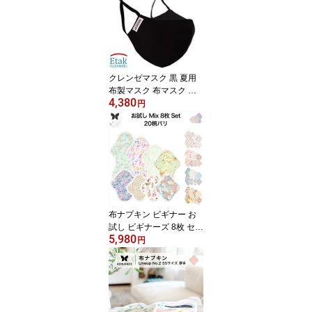
プ 通気性 飛沫ガード ガ
ーゼマスク こもらない
クレンゼマスク 黒 夏用
布製マスク 布マスク 黒
4,380
マスク AENUANCE ma
円
-05-v2-3p
布ナプキン ビギナー お
試し ビギナーズ 8枚 セッ
5,980
ト 20種 柄 バリエーショ
円
ン 送料無料 ナプキン コ
ットン オーガニック 生
理 夜用 おりものシート
防水 カイロ 使い捨て ネ
ル ホルダー ライナー ポ