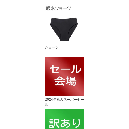
ショーツ
2024年秋のスーパーセー
ル