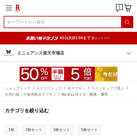
8/11(火)01:59まで
要エントリー
エニュアンス楽天市場店
ショップトップ
カテゴリトップ
布ナプキン
ラインナップで選ぶ
生理の夜・中量用吸水ナプキン
No.9 LLサイズ・防水・厚手
カテゴリを絞り込む
1枚
2枚セット
3枚セット
5枚セット