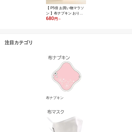
ーション 20種 AESSH
【 P5倍 お買い物マラソ
ン 】布ナプキン おりも
680
の用 薄手 SSサイズ おり
円
～
もの ライナー オリモノ
おりものライナー おりも
のシート 防水布なし 使
い捨て セット 温活 温活
注目カテゴリ
グッズ 生地 尿もれ用 尿
もれ 尿漏れ 布 ナプキン
排卵 羽根つき 子宮 温め
綿 防水布なし AESST
布ナプキン