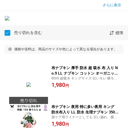
さらに表示
売り切れを含む
標準
価格や送料は、商品のサイズや色によって異なる場合があります。
布ナプキン 厚手 防水 超 吸水 布 入り N
o.9 LL ナプキン コットン オーガニック
80ml 超吸水 キングサイズ 伝いモレ 横モレ
生理 オーガニックコットン 夜用 防水
しっかりガード
1,980
カイロ 使い捨て ネル ホルダー ライナ
円
ー ポケット おりもの用 布 はじめて 布
ナプキン 夜用ロング 使い捨て 防水シー
ト 温か
布ナプキン 夜用 特に多い夜用 キング
防水布入り LL 防水 生理ナプキン 350
尿ケア用ライナーとしても 伝い漏れ、横漏
朝までブロック 超熟睡 中量用 尿もれ用
れしっかりガード 余裕のある長さを求める
1,980
尿もれ 尿漏れ 吸水パット 尿ケア 羽つ
円
方 出血量が特に多い時 軽量尿漏れ対策に