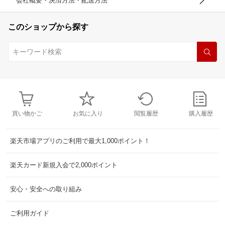
会社概要・決済方法・配送方法
このショップから探す
買い物かご
お気に入り
閲覧履歴
購入履歴
楽天市場アプリのご利用で最大1,000ポイント！
楽天カード新規入会で2,000ポイント
安心・安全への取り組み
ご利用ガイド