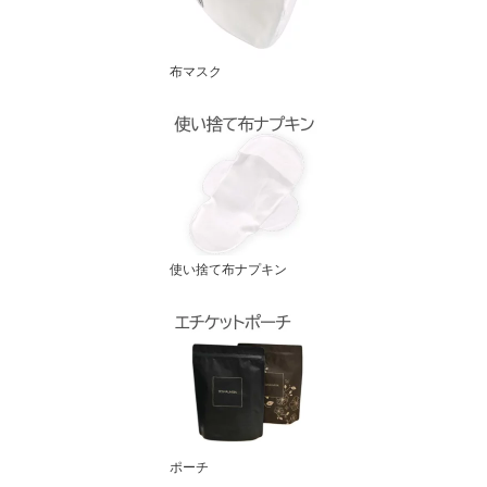
布マスク
使い捨て布ナプキン
ポーチ