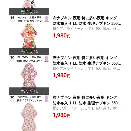
き温活 妊活 防災 布 ナプキン ニット 子
夜中に起きない方 安心のキングサイズ
宮 を 温め グッズ
布ナプキン 夜用 特に多い夜用 キング
防水布入り LL 防水 生理ナプキン 350
尿ケア用ライナーとしても 伝い漏れ、横漏
朝までブロック 超熟睡 中量用 尿もれ用
れしっかりガード 余裕のある長さを求める
1,980
尿もれ 尿漏れ 吸水パット 尿ケア 羽つ
円
方 出血量が特に多い時 軽量尿漏れ対策に
き温活 妊活 防災 布 ナプキン ニット 子
夜中に起きない方 安心のキングサイズ
宮 を 温め グッズ
布ナプキン 夜用 特に多い夜用 キング
防水布入り LL 防水 生理ナプキン 350
尿ケア用ライナーとしても 伝い漏れ、横漏
朝までブロック 超熟睡 中量用 尿もれ用
れしっかりガード 余裕のある長さを求める
1,980
尿もれ 尿漏れ 吸水パット 尿ケア 羽つ
円
方 出血量が特に多い時 軽量尿漏れ対策に
き温活 妊活 防災 布 ナプキン ニット 子
夜中に起きない方 安心のキングサイズ
宮 を 温め グッズ 送料無料
布ナプキン 夜用 特に多い夜用 キング
防水布入り LL 防水 生理ナプキン 350
尿ケア用ライナーとしても 伝い漏れ、横漏
朝までブロック 超熟睡 中量用 尿もれ用
れしっかりガード 余裕のある長さを求める
1,980
尿もれ 尿漏れ 吸水パット 尿ケア 羽つ
円
方 出血量が特に多い時 軽量尿漏れ対策に
き温活 妊活 防災 布 ナプキン ニット 子
夜中に起きない方 安心のキングサイズ
宮 を 温め グッズ