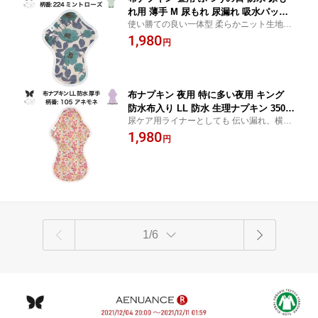
れ用 薄手 M 尿もれ 尿漏れ 吸水パット
使い勝ての良い一体型 柔らかニット生地で
尿ケア 軽失禁ショーツ 軽失禁パンツ 生
優しい肌触り 軽量の薄手で快適な装着感 使
1,980
理用ショーツ 布 ナプキン ニット 生地
円
うほど愛着がつくニット生地の肌面 通気性
温活 妊活 防災 布 ナプキン 防水布入り
のある防水布で臭いが気にならない ガサガ
冷え 防水布
サ音がなりにくい
布ナプキン 夜用 特に多い夜用 キング
防水布入り LL 防水 生理ナプキン 350
尿ケア用ライナーとしても 伝い漏れ、横漏
朝までブロック 超熟睡 中量用 尿もれ用
れしっかりガード 余裕のある長さを求める
1,980
尿もれ 尿漏れ 吸水パット 尿ケア 羽つ
円
方 出血量が特に多い時 軽量尿漏れ対策に
き温活 妊活 防災 布 ナプキン ニット 子
夜中に起きない方 安心のキングサイズ
宮 を 温め グッズ
1/6