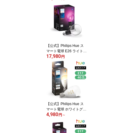
セット │ フィリップスヒ
ュー スマート照明 LED
電球 アレクサ対応 1100l
m 電球色 昼白色 昼光色
スマートライト 調光 調
色 スマートホーム 間接
照明 音声操作
【公式】Philips Hue ス
マート電球 E26 ライトガ
17,980
イド G95 │ フィリップス
円
ヒュー アレクサ対応 照
明 マルチカラー 1600万
色 電球色 昼白色 調光 調
色 スマートホーム 間接
照明 音声操作 アプリ操
作 ガラス
【公式】Philips Hue ス
マート電球 ホワイトグラ
4,980
デーション e17 40w | フ
円
～
ィリップスヒュー スマー
ト照明 LED 電球 アレク
サ対応 470lm 電球色 昼