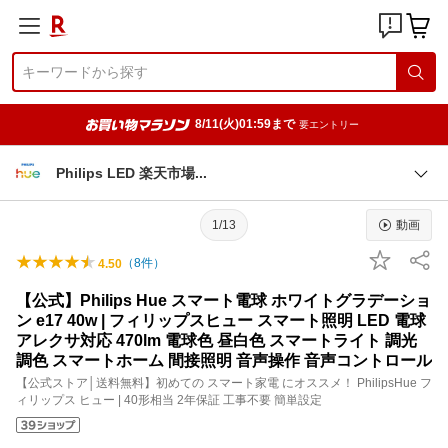
8/11(火)01:59まで
要エントリー
Philips LED 楽天市
場
1/13
動画
（
8
件）
4.50
【公式】Philips Hue スマート電球 ホワイトグラデーショ
ン e17 40w | フィリップスヒュー スマート照明 LED 電球
アレクサ対応 470lm 電球色 昼白色 スマートライト 調光
調色 スマートホーム 間接照明 音声操作 音声コントロール
【公式ストア│送料無料】初めての スマート家電 にオススメ！ PhilipsHue フ
ィリップス ヒュー | 40形相当 2年保証 工事不要 簡単設定