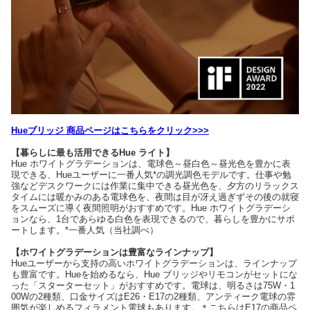
Hueブリッジ 商品ページはこちらをクリック>>>
【暮らしに最も活用できるHue ライト】
Hue ホワイトグラデーションは、電球色～昼白色～昼光色を豊かに表
現できる、Hueユーザーに一番人気*の調光調色モデルです。仕事や勉
強などデスクワークには作業に集中できる昼光色を、夕方のリラックス
タイムには暖かみのある電球色を、夜間は目が冴え過ぎずその後の就寝
をスムーズに導く夜間照明がおすすめです。Hue ホワイトグラデーシ
ョンなら、1台であらゆる白色を表現できるので、暮らしを豊かにサポ
ートします。*一番人気（当社調べ）
【ホワイトグラデーションは豊富なラインナップ】
Hueユーザーから支持の高いホワイトグラデーションは、ラインナップ
も豊富です。Hueを始めるなら、Hue ブリッジやリモコンがセットにな
った「スターターセット」がおすすめです。電球は、明るさは75W・1
00Wの2種類、口金サイズはE26・E17の2種類、アンティーク電球の雰
囲気が楽しめるフィラメント電球もあります。＊こちらはE17の商品ペ