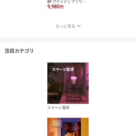
ge ブリッジ │ フィリッ
9,980
プスヒュー スマートアク
円
セサリー ハブ ワイヤレ
ス リモコン ボタン 遠隔
操作 スマートホーム ス
もっと見る
マート家電 スマート電球
スマートライト 調光 調
色 照明 コントロール 制
御
注目カテゴリ
スマート電球