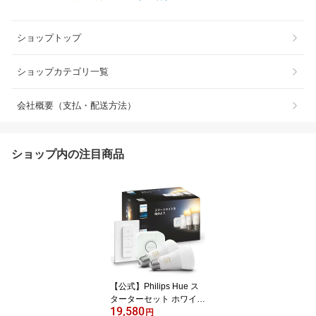
ショップトップ
ショップカテゴリ一覧
会社概要（支払・配送方法）
ショップ内の注目商品
【公式】Philips Hue ス
ターターセット ホワイト
19,580
グラデーション e26 4点
円