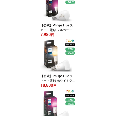
白色 スマートライト 調
光 調色 スマートホーム
間接照明 音声操作 音声
コントロール
【公式】Philips Hue ス
マート電球 フルカラー e
7,980
17 40w | フィリップスヒ
円
～
ュー スマート照明 LED
電球 アレクサ対応 470lm
マルチカラー 1600万色
電球色 昼白色 スマート
ライト 調光 調色 スマー
トホーム 間接照明 アプ
リ操作
【公式】Philips Hue ス
マート電球 ホワイトグラ
18,800
デーション e26 75w 100
円
w | フィリップスヒュー
スマート照明 LED 電球
アレクサ対応 1100lm 16
00lm 電球色 昼白色 スマ
ートライト 調光 調色 ス
マートホーム 間接照明