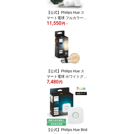
アプリ操作
【公式】Philips Hue ス
マート電球 フルカラー e
11,550
26 75w 100w| フィリッ
円
～
プスヒュー スマート照明
LED 電球 アレクサ対応 1
100lm マルチカラー 160
0万色 電球色 昼白色 スマ
ートライト 調光 調色 ス
マートホーム 間接照明
音声操作
【公式】Philips Hue ス
マート電球 ホワイトグラ
7,480
デーション フィラメント
円
│ スマート照明 LED 電
球 アレクサ対応 550lm
電球色 昼白色 スマート
ライト 調光 調色 スマー
トホーム 間接照明 音声
操作 アプリ操作 音声コ
ントロール
【公式】Philips Hue Brid