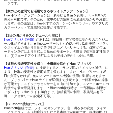
ージです。
【家のどの空間でも活用できるホワイトグラデーション】
Hue ホワイトグラデーションは、あらゆる白色を表現し、0～100%の
調光も可能です。そのため、家中のどの空間にも最適な明かりをお届け
します。色の設定は、Hueおすすめの「シーンギャラリー」やアプリの
カラーパレットで直感的に操作が可能です。
【1日の明かりをスケジュール可能に】
Hueブリッジ（別売）
があれば、曜日毎・時間帯毎に明かりのスケジュ
ール化ができます。★Hueユーザーおすすめ使用例：(1)仕事時⇒リラッ
クスタイムの明かり自動切替で生活にメリハリをつける。(2)朝のフェ
ードイン点灯により自然な目覚めのサポート。各曜日で個別設定可能で
す。(3)フェードアウト消灯によりお子様の寝かしつけに活用。
【抜群の接続安定性を保ち、全機能を活かすHue ブリッジ】
Hueブリッジ（別売）
に接続をすると、ランプ間の「メッシュ通信」に
より、抜群の安定性と反応速度を保ちます。また、Hue ブリッジはWi-
Fiに負荷をかけず、他のスマートホーム機器の使用に影響を与えませ
ん。ブリッジ1台でHue ライトが50個まで接続でき、一軒家全体の操作
が可能です。スイッチやセンサーを自由に追加でき、スマートホームの
利便性を最大限発揮します。＊Bluetooth接続時は、一部機能の制限が
ございます（Hue ライト10台まで、接続範囲の制限、家族間共有不
可、アクセサリーの設定不可等）。
【Bluetooth接続について】
Bluetooth接続では、ライトのオン／オフ、色・明るさの変更、タイマ
ー／スケジュール（都度設定）など基本操作が可能です。操作範囲は1