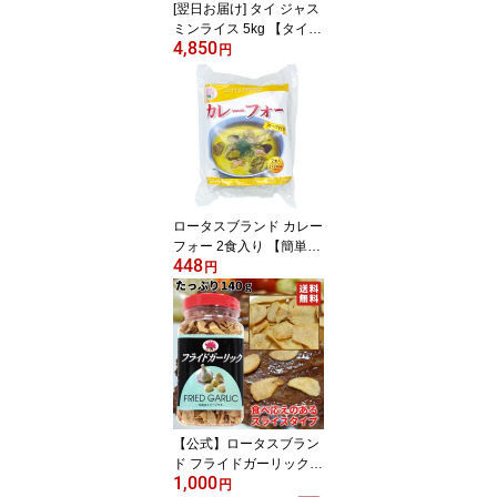
[翌日お届け] タイ ジャス
ミンライス 5kg 【タイ料
4,850
理、チャーハン、カレ
円
ー、ガパオなどに】タイ
政府認証品 香り米 Jasmi
ne rice タイ ジャスミン
米 エスニック料理 ゴー
ルデンロータス
ロータスブランド カレー
フォー 2食入り 【簡単！
448
本格的なカレーフォーが
円
ご家庭で味わえます。ラ
イスヌードル・スープ・
カレー粉のセット】
【公式】ロータスブラン
ド フライドガーリック
1,000
スライスタイプ 140g (1
円