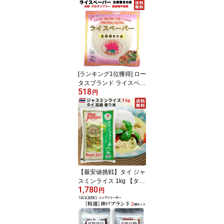
個) Fried Garlic Slice ス
テーキ パスタ サラダ ラ
ーメン カレー BBQ
[ランキング1位獲得] ロー
タスブランド ライスペー
518
パー 生春巻きの皮 22cm
円
150g 巻きやすい極薄タ
イプ 【TV番組で紹介さ
れた ベストBuyライスペ
ーパー】 米粉 グルテン
フリー 添加物不使用 フ
ルーツ生春巻きにも最適
【最安値挑戦】タイ ジャ
スミンライス 1kg 【タイ
1,780
料理、チャーハン、カレ
円
ー、ガパオなどに】タイ
政府認証品 香り米 Jasmi
ne rice タイ ジャスミン