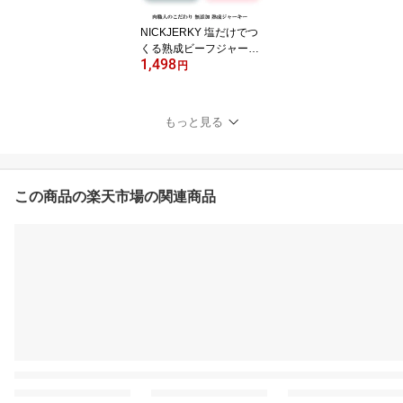
NICKJERKY 塩だけでつ
くる熟成ビーフジャーキ
1,498
ー ポークジャーキー セ
円
ット 各12g (計2袋) 【国
産牛もも肉・豚もも肉と
淡路島の天然塩だけでつ
もっと見る
くる濃厚な味わいのジャ
ーキー】 ニックジャーキ
ー 国産 国内産 牛肉 豚肉
この商品の楽天市場の関連商品