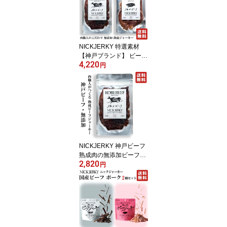
米 エスニック料理 ゴー
ルデンロータス
NICKJERKY 特選素材
【神戸ブランド】 ビーフ
4,220
ジャーキー、ポークジャ
円
ーキー 食べ比べセット
各20g (計2袋) ニックジ
ャーキー 国内トップブラ
ンド肉のジャーキーセッ
ト 国産 国内産 神戸 牛 豚
NICKJERKY 神戸ビーフ
熟成肉の無添加ビーフジ
2,820
ャーキー 20g (1袋) ニッ
円
クジャーキー KOBE BEE
F 国産 国内産 神戸 牛