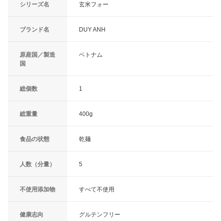
シリーズ名
玄米フォー
ブランド名
DUY ANH
原産国／製造
ベトナム
国
総個数
1
総重量
400g
食品の状態
乾麺
人数（分量）
5
不使用添加物
すべて不使用
健康志向
グルテンフリー