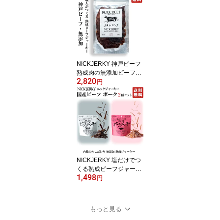
各20g (計2袋) ニックジ
ャーキー 国内トップブラ
ンド肉のジャーキーセッ
ト 国産 国内産 神戸 牛 豚
NICKJERKY 神戸ビーフ
熟成肉の無添加ビーフジ
2,820
ャーキー 20g (1袋) ニッ
円
クジャーキー KOBE BEE
F 国産 国内産 神戸 牛
NICKJERKY 塩だけでつ
くる熟成ビーフジャーキ
1,498
ー ポークジャーキー セ
円
ット 各12g (計2袋) 【国
産牛もも肉・豚もも肉と
淡路島の天然塩だけでつ
もっと見る
くる濃厚な味わいのジャ