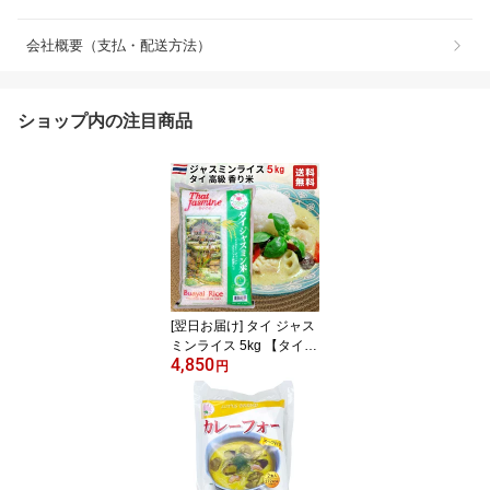
会社概要（支払・配送方法）
ショップ内の注目商品
[翌日お届け] タイ ジャス
ミンライス 5kg 【タイ料
4,850
理、チャーハン、カレ
円
ー、ガパオなどに】タイ
政府認証品 香り米 Jasmi
ne rice タイ ジャスミン
米 エスニック料理 ゴー
ルデンロータス