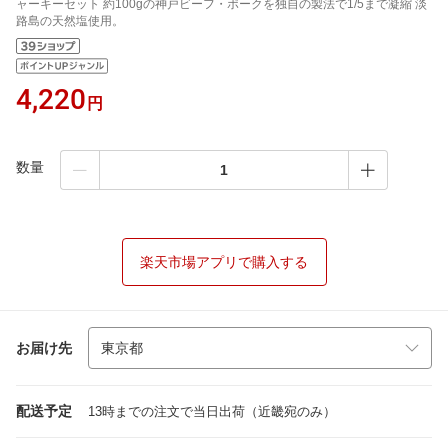
ャーキーセット 約100gの神戸ビーフ・ポークを独自の製法で1/5まで凝縮 淡
路島の天然塩使用。
4,220
円
数量
楽天市場アプリで購入する
お届け先
配送予定
13時までの注文で当日出荷（近畿宛のみ）