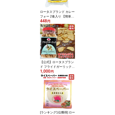
ロータスブランド カレー
フォー 2食入り 【簡単！
448
本格的なカレーフォーが
円
ご家庭で味わえます。ラ
イスヌードル・スープ・
カレー粉のセット】
【公式】ロータスブラン
ド フライドガーリック
1,000
スライスタイプ 140g (1
円
個) Fried Garlic Slice ス
テーキ パスタ サラダ ラ
ーメン カレー BBQ
[ランキング1位獲得] ロー