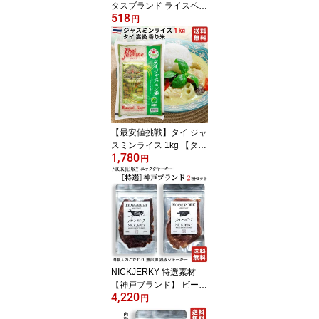
タスブランド ライスペー
518
パー 生春巻きの皮 22cm
円
150g 巻きやすい極薄タ
イプ 【TV番組で紹介さ
れた ベストBuyライスペ
ーパー】 米粉 グルテン
フリー 添加物不使用 フ
ルーツ生春巻きにも最適
【最安値挑戦】タイ ジャ
スミンライス 1kg 【タイ
1,780
料理、チャーハン、カレ
円
ー、ガパオなどに】タイ
政府認証品 香り米 Jasmi
ne rice タイ ジャスミン
米 エスニック料理 ゴー
ルデンロータス
NICKJERKY 特選素材
【神戸ブランド】 ビーフ
4,220
ジャーキー、ポークジャ
円
ーキー 食べ比べセット