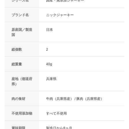
シリーズ名
国産・無添加ジャーキー
ブランド名
ニックジャーキー
原産国／製造
日本
国
総個数
2
総重量
40g
産地（都道府
兵庫県
県）
肉の食材
牛肉（兵庫県産） / 豚肉（兵庫県産）
不使用添加物
すべて不使用
賞味期限
製造日から8ヵ月