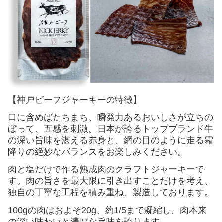
【神戸ビーフジャーキーの特徴】
口に含めばたちまち、瞬発力あるおいしさが立ちの
ぼって、五感を刺激。日本が誇るトップブランド牛
の深い旨味を湛える赤身と、網の目のように走る霜
降りの絶妙なバランスをお楽しみください。
肉と塩だけで作る熟成肉のクラフトジャーキーで
す。肉の旨さを最大限に引き出すことだけを考え、
独自の丁寧な工程を積み重ね、製造しております。
100gの肉はおよそ20g、約1/5まで凝縮し、肉本来
の深い味わいと濃厚な旨味を誇ります。