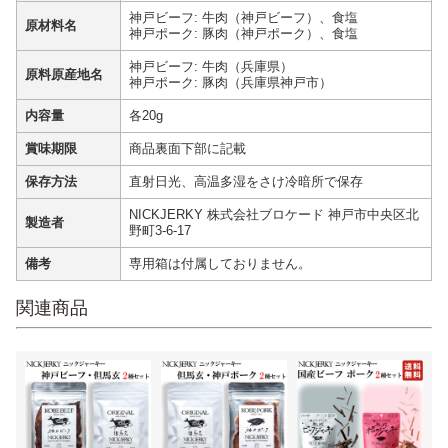
神戸ビーフ: 牛肉（神戸ビーフ）、食塩
原材料名
神戸ポーク: 豚肉（神戸ポーク）、食塩
神戸ビーフ: 牛肉（兵庫県）
原料原産地名
神戸ポーク: 豚肉（兵庫県神戸市）
内容量
各20g
賞味期限
商品裏面下部に記載
保存方法
直射日光、高温多湿をさけ冷暗所で保存
NICKJERKY 株式会社ブロケード 神戸市中央区北
製造者
野町3-6-17
備考
専用箱は付属しておりません。
関連商品