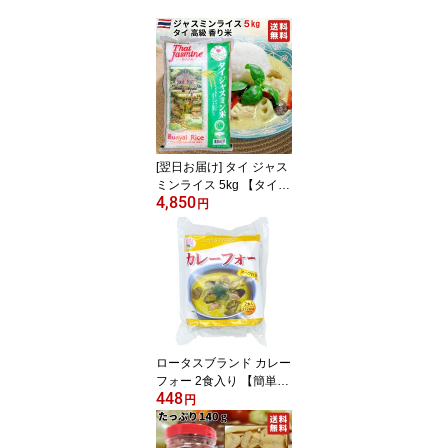
[翌日お届け] タイ ジャス
ミンライス 5kg 【タイ料
4,850
理、チャーハン、カレ
円
ー、ガパオなどに】タイ
政府認証品 香り米 Jasmi
ne rice タイ ジャスミン
米 エスニック料理 ゴー
ルデンロータス
ロータスブランド カレー
フォー 2食入り 【簡単！
448
本格的なカレーフォーが
円
ご家庭で味わえます。ラ
イスヌードル・スープ・