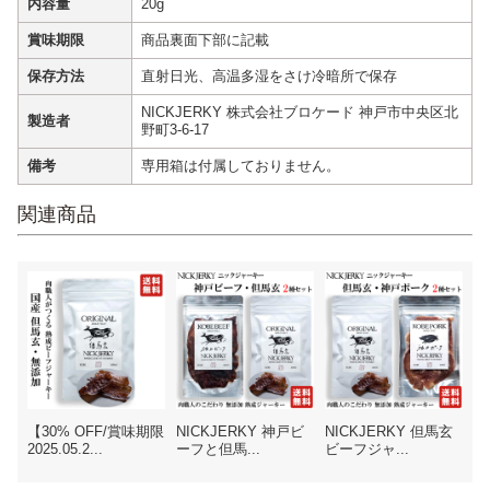
内容量
20g
賞味期限
商品裏面下部に記載
保存方法
直射日光、高温多湿をさけ冷暗所で保存
NICKJERKY 株式会社ブロケード 神戸市中央区北
製造者
野町3-6-17
備考
専用箱は付属しておりません。
関連商品
【30% OFF/賞味期限
NICKJERKY 神戸ビ
NICKJERKY 但馬玄
2025.05.2...
ーフと但馬...
ビーフジャ...