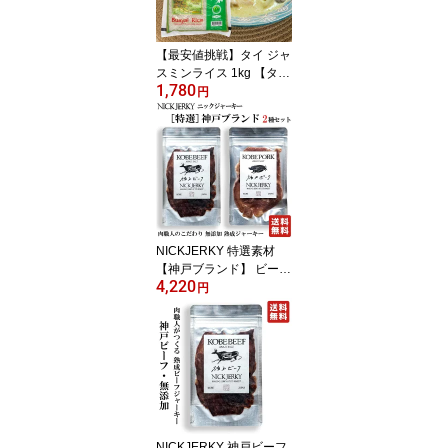
ルーツ生春巻きにも最適
【最安値挑戦】タイ ジャ
スミンライス 1kg 【タイ
1,780
料理、チャーハン、カレ
円
ー、ガパオなどに】タイ
政府認証品 香り米 Jasmi
ne rice タイ ジャスミン
米 エスニック料理 ゴー
ルデンロータス
NICKJERKY 特選素材
【神戸ブランド】 ビーフ
4,220
ジャーキー、ポークジャ
円
ーキー 食べ比べセット
各20g (計2袋) ニックジ
ャーキー 国内トップブラ
ンド肉のジャーキーセッ
ト 国産 国内産 神戸 牛 豚
NICKJERKY 神戸ビーフ