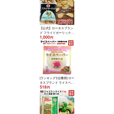
カレー粉のセット】
【公式】ロータスブラン
ド フライドガーリック
1,000
スライスタイプ 140g (1
円
個) Fried Garlic Slice ス
テーキ パスタ サラダ ラ
ーメン カレー BBQ
[ランキング1位獲得] ロー
タスブランド ライスペー
518
パー 生春巻きの皮 22cm
円
150g 巻きやすい極薄タ
イプ 【TV番組で紹介さ
れた ベストBuyライスペ
ーパー】 米粉 グルテン
フリー 添加物不使用 フ