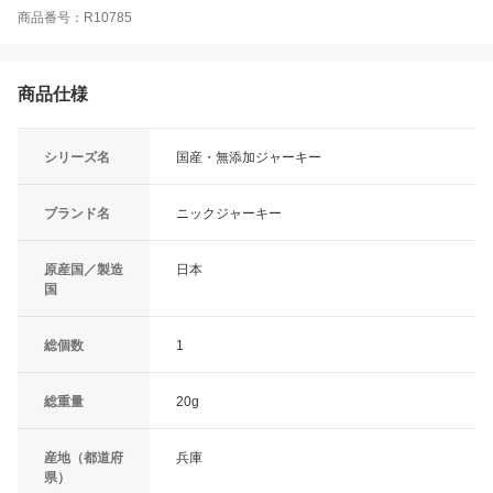
商品番号：R10785
商品仕様
シリーズ名
国産・無添加ジャーキー
ブランド名
ニックジャーキー
原産国／製造
日本
国
総個数
1
総重量
20g
産地（都道府
兵庫
県）