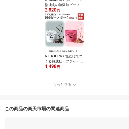
熟成肉の無添加ビーフジ
2,820
ャーキー 20g (1袋) ニッ
円
クジャーキー KOBE BEE
F 国産 国内産 神戸 牛
NICKJERKY 塩だけでつ
くる熟成ビーフジャーキ
1,498
ー ポークジャーキー セ
円
ット 各12g (計2袋) 【国
産牛もも肉・豚もも肉と
淡路島の天然塩だけでつ
もっと見る
くる濃厚な味わいのジャ
ーキー】 ニックジャーキ
ー 国産 国内産 牛肉 豚肉
この商品の楽天市場の関連商品