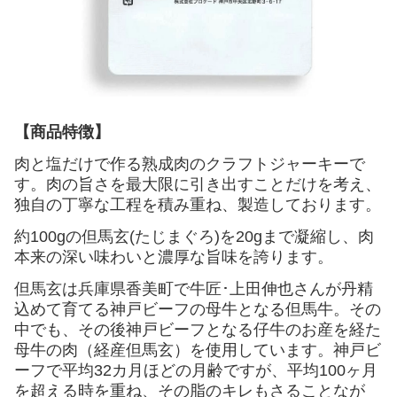
【商品特徴】
肉と塩だけで作る熟成肉のクラフトジャーキーで
す。肉の旨さを最大限に引き出すことだけを考え、
独自の丁寧な工程を積み重ね、製造しております。
約100gの但馬玄(たじまぐろ)を20gまで凝縮し、肉
本来の深い味わいと濃厚な旨味を誇ります。
但馬玄は兵庫県香美町で牛匠･上田伸也さんが丹精
込めて育てる神戸ビーフの母牛となる但馬牛。その
中でも、その後神戸ビーフとなる仔牛のお産を経た
母牛の肉（経産但馬玄）を使用しています。神戸ビ
ーフで平均32カ月ほどの月齢ですが、平均100ヶ月
を超える時を重ね、その脂のキレもさることなが