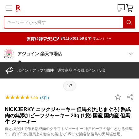
8/11(火)01:59まで
要エントリー
アジョイン 楽天市場店
ポイントアップ期間中 ! 通常商品 全会員ポイント5倍
1/7
（
3
件）
5.00
NICKJERKY ニックジャーキー 但馬玄(たじまぐろ) 熟成
肉の無添加ビーフジャーキー 20g (1袋) 国産 国内産 但馬
牛 ジャーキー
肉と塩だけで作る熟成肉のクラフトジャーキー 神戸ビーフの母牛となる但馬
牛。約100gの但馬玄を独自の製法で1/5まで凝縮 淡路島の天然塩使用。