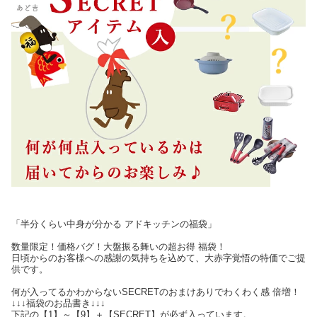
「半分くらい中身が分かる アドキッチンの福袋」
数量限定！価格バグ！大盤振る舞いの超お得 福袋！
日頃からのお客様への感謝の気持ちを込めて、大赤字覚悟の特価でご提
供です。
何が入ってるかわからないSECRETのおまけありでわくわく感 倍増！
↓↓↓福袋のお品書き↓↓↓
下記の【1】～【9】＋【SECRET】が必ず入っています。