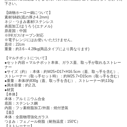
下さい。
【鋳物ホーロー鍋について】
素材/鋳鉄(底の厚さ4.2mm)
ネジ・つまみ素材/ステンレス
表面加工/ほうろう(エナメル)
原産国：中国
※IH/ガス/オーブン対応
※電子レンジにはお使いいただけません。
直径：22cm
重量：約3.6～4.28kg(商品タイプにより異なります)
【マルチポットについて】
●セット内容＝マルチポット本体、ガラス蓋、取っ手が取れるストレー
ナー
●サイズ（約）：本体：約W25×D17×H16.5cm（蓋、取っ手を含む）、
ストレーナー（取っ手セット時）：約W25.7×D15cm（取っ手を含む）
●重量：本体/約830g（蓋、取っ手を含む）、ストレーナー/約110g
●満水容量：約2.2L
●材質
【本体】
本体：アルミニウム合金
底面：ステンレス鋼
内面：フッ素樹脂加工/外面：焼付塗装
【蓋】
本体：全面物理強化ガラス
つまみ：フェノール樹脂（耐熱温度：150℃）
【ストレーナー】