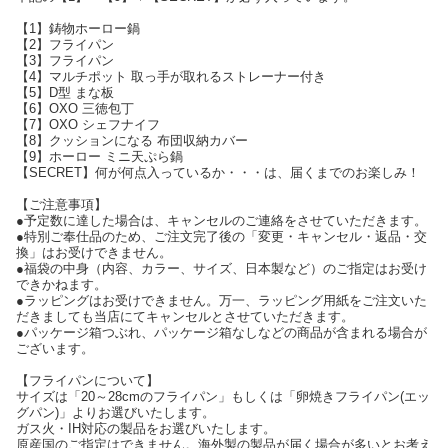
【1】鋳物ホーロー鍋
【2】フライパン
【3】フライパン
【4】マルチポット 取っ手が取れるストレーナー付き
【5】D型 まな板
【6】OXO 三徳包丁
【7】OXO シェフナイフ
【8】クッションになる 布団収納カバー
【9】ホーロー ミニ天ぷら鍋
【SECRET】何が何点入っているか・・・は、届くまでのお楽しみ！
【ご注意事項】
●予定数に達した場合は、キャンセルのご連絡をさせていただきます。
●特別ご奉仕品のため、ご注文完了後の「変更・キャンセル・返品・交
換」はお受けできません。
●福袋の中身（内容、カラー、サイズ、日本製など）のご指定はお受け
できかねます。
●ラッピングはお受けできません。万一、ラッピング用紙をご注文いた
だきましても当店にてキャンセルとさせていただきます。
●パッケージ箱つぶれ、パッケージ箱なしなどの商品が含まれる場合が
ございます。
【フライパンについて】
サイズは「20～28cmのフライパン」もしくは「卵焼きフライパン(エッ
グパン)」よりお選びいたします。
ガス火・IH対応の製品をお選びいたします。
原産国のご指定はできません。海外製の製品が届く場合が多いとお考え