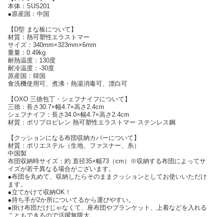
本体：SUS201
●原産国：中国
【D型 まな板について】
材質：熱可塑性エラストマー
サイズ：340mm×323mm×6mm
重量：0.49kg
耐熱温度：130度
耐冷温度：-30度
原産国：韓国
食洗機使用可、煮沸・熱湯消毒可、漂白可
【OXO 三徳包丁・シェフナイフについて】
三徳：長さ30.7×幅4.7×高さ2.4cm
シェフナイフ：長さ34.0×幅4.7×高さ2.4cm
材質：ポリプロピレン 熱可塑性エラストマー ステンレス鋼
【クッションになる布団収納カバーについて】
材質：ポリエステル（生地、ファスナー、糸）
中国製
布団収納時サイズ：約 直径35×幅73（cm）※収納する布団によってサ
イズが若干異なる場合がございます。
●布団を丸めて、収納したらそのままクッションとしてお使いいただけ
ます。
●立てかけて収納OK！
●持ち手が2か所についてるから運びやすい。
●掛け布団だけじゃなくて、座布団やブランケット、上着などを入れる
こともできるので活躍無限大。