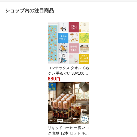
ショップ内の注目商品
コンテックス タオルてぬ
ぐい 手ぬぐい 33×100cm
880
布ごよみ フェイスタオル
円
kontex コンテックスタオ
ル 手ぬぐいタオル 今治
アウトドア スポーツ キ
ャンプ サウナ 綿100％
速乾 吸収 軽量 日本製 汗
拭きタオル ヨガ ギフト
プレゼント【3点までメ
ール便送料無料】
リキッドコーヒー 深いコ
ク 無糖 12本 セット キー