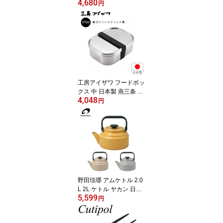
4,680
コーヒー KEY DOORS+
円
1L 1000ml 紙パック アイ
スコーヒー リキッド 香
ばしく深いコク 送料無料
工房アイザワ フードボッ
クス 中 日本製 燕三条 67
4,048
0ml お弁当箱 ランチボッ
円
クス バンド付 保存容器
食品保存 シンプル おし
ゃれ 女性 男子 大人 子供
ベルト付 かわいい UTILE
lunch-box 70266 送料無
料
野田琺瑯 アムケトル 2.0
L 2L ケトル ヤカン 日本
5,599
製 選べる3色 AM-20K ベ
円
ージュ グレー ヤマブキ
野田ホーロー IH対応 ガ