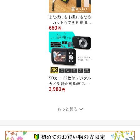
まな板にも お皿にもなる
「カットもできる 長皿」
660
MEDIUM まな板 お皿 カ
円
ッティングボード 日本製
軽量 エンボス加工 長方
形 伊原企販 iharakihan 6
枚までメール便対応可能
SDカード2枚付 デジタル
カメラ 静止画 動画 スト
3,980
ラップ付 初心者 4K 8倍
円
ズーム 手ブレ補正 セル
フタイマー 録画 オート
フォーカス 小型 軽量 コ
もっと見る
ンパクト ブラック 黒 デ
ジカメ キッズ 修学旅行
遠足 部活 卒業式 入学式
運動会 旅行 自撮り