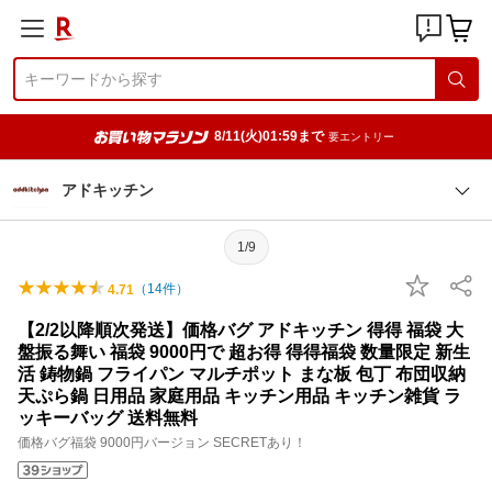
8/11(火)01:59まで
要エントリー
アドキッチン
1/9
（
14
件）
4.71
【2/2以降順次発送】価格バグ アドキッチン 得得 福袋 大
盤振る舞い 福袋 9000円で 超お得 得得福袋 数量限定 新生
活 鋳物鍋 フライパン マルチポット まな板 包丁 布団収納
天ぷら鍋 日用品 家庭用品 キッチン用品 キッチン雑貨 ラ
ッキーバッグ 送料無料
価格バグ福袋 9000円バージョン SECRETあり！