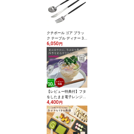
ス火対応
クチポール ゴア ブラッ
ク テーブル ディナー 3点
6,050
セット Cutipol GOA ナイ
円
フ スプーン フォーク 送
料無料 箱なし BLACK
【2セットまでメール便
対応】ギフト プレゼント
贈り物【ラッピング不
可】
【レビュー特典付】フタ
をしたまま電子レンジO
4,400
K ガラス 丼鉢 HARIO ハ
円
リオ ガラスのある生活
ガラスの丼鉢 クリア GX
D-600 hario 丼ぶり ガラ
ス どんぶり 鉢 耐熱ガラ
ス製 キッチン 透明