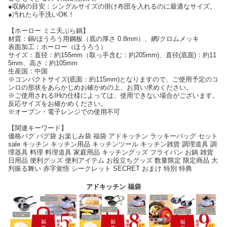
●収納の目安：シングルサイズの掛け布団を入れるのに最適なサイズ。
●汚れたら手洗いOK！
【ホーロー ミニ天ぷら鍋】
材質：鍋/ほうろう用鋼板（底の厚さ 0.8mm）、網/クロムメッキ
表面加工：ホーロー（ほうろう）
サイズ：直径：約155mm（取っ手含む：約205mm)、直径(底面)：約11
5mm、高さ：約105mm
生産国：中国
※コンパクトサイズ(底面：約115mm)となりますので、ご使用予定のコ
ンロの形状をあらかじめお確かめの上、お買い求めください。
※ご使用されるIHの仕様によっては、使用できない場合がございます。
反応サイズをお確かめください。
※オーブン・電子レンジでの使用不可
【関連キーワード】
価格バグ バグ袋 お楽しみ袋 福袋 アドキッチン ラッキーバッグ セット
sale キッチン キッチン用品 キッチンツール キッチン雑貨 調理道具 調
理器具 料理 料理道具 家庭用品 キッチングッズ フライパン お鍋 雑貨
日用品 便利グッズ 便利アイテム お役立ちグッズ 数量限定 限定商品 大
判振る舞い 赤字覚悟 シークレット SECRET おまけ 特別 特典
アドキッチン 福袋