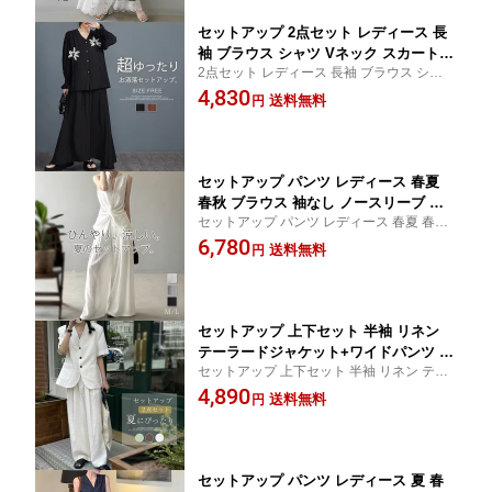
セットアップ 2点セット レディース 長
袖 ブラウス シャツ Vネック スカート
2点セット レディース 長袖 ブラウス シャツ
ロング丈スカート 春 夏 秋 大きいサイ
Vネック スカート ロング丈スカート 春 夏
4,830
ズ 上下セット ゆったり 体型カバー 着
送料無料
円
秋 大きいサイズ 上下セット ゆったり 体型
痩せ 花柄 大人 カジュアル 通勤 体型カ
カバー 着痩せ 花柄
バー きれいめ お洒落 普段着 エレガン
ト
セットアップ パンツ レディース 春夏
春秋 ブラウス 袖なし ノースリーブ タ
セットアップ パンツ レディース 春夏 春秋
ンクトップ ワイド ロングパンツ ロング
ブラウス 袖なし ノースリーブ タンクトッ
6,780
きれいめ 2点セット 上下 パンツスーツ
送料無料
円
プ ワイド ロングパンツ ロング きれいめ 2
ガチョウパンツ ガチョウ パンツセット
点セット 上下 パンツスーツ
アップ パンツドレス 体型カバー 美脚
セットアップ 上下セット 半袖 リネン
テーラードジャケット+ワイドパンツ ロ
セットアップ 上下セット 半袖 リネン テー
ングパンツ 2点セット フォーマルスーツ
ラードジャケット+ワイドパンツ ロングパ
4,890
パンツスーツ スーツセット 無地 ボトム
送料無料
円
ンツ 2点セット フォーマルスーツ パンツス
ス シンプル カジュアル おしゃれ 普段
ーツ スーツセット 無地 ボトムス
着 通勤OL オフィス 面接 就活 セレモニ
ー お洒落 着痩せ
セットアップ パンツ レディース 夏 春