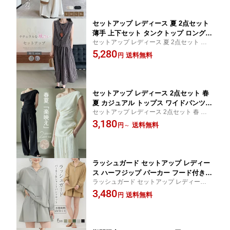
楽ちん きれいめ おしゃれ 涼しい ひん
わり 爽やか
やり 送料無料
セットアップ レディース 夏 2点セット
薄手 上下セット タンクトップ ロングス
セットアップ レディース 夏 2点セット 薄手
カート チェック柄 ウエストゴム ハイウ
上下セット タンクトップ ロングスカート
5,280
エスト スカート カジュアル ナチュラル
送料無料
円
チェック柄 ウエストゴム ハイウエスト ス
落ち感 ゆったり 体型カバー ふんわり
カート カジュアル ナチュラル 落ち感 ゆっ
爽やか 楽ちん きれいめ おしゃれ 涼し
たり
い レトロ風 送料無料
セットアップ レディース 2点セット 春
夏 カジュアル トップス ワイドパンツ
セットアップ レディース 2点セット 春 夏
オフショルダー ウエストゴム 楽ちん ロ
カジュアル トップス ワイドパンツ オフシ
3,180
ング丈 シンプル 無地 おしゃれ カジュ
送料無料
円
～
ョルダー ウエストゴム 楽ちん ロング丈 シ
アル オケージョン 着回し お呼ばれ パ
ンプル 無地 おしゃれ カジュアル オケージ
ーティー 体型カバー リゾート 二次会
ョン 着回し
披露宴 20代 30代 40代
ラッシュガード セットアップ レディー
ス ハーフジップ パーカー フード付き
ラッシュガード セットアップ レディース
水陸両用 UV対策 紫外線対策 UVカット
ハーフジップ パーカー フード付き 水陸両
3,480
速乾 軽量 ショートパンツ オーバーサイ
送料無料
円
用 UV対策 紫外線対策 UVカット 速乾 軽量
ズ トップス パーカー パンツ 無地 薄手
ショートパンツ
アウト ボトムス 日焼け止め 短ズボン
冷房対策 長袖 春 夏