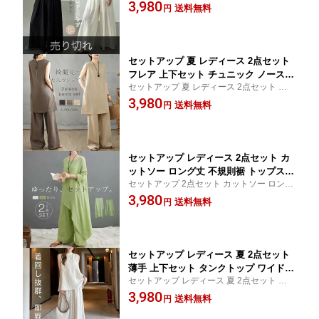
ース 半袖 5分袖 tシャツ ワイドパンツ ガウ
3,980
ル 体型カバー ゆったり 体型カバー カ
送料無料
円
チョパンツ ウエストゴム シンプル 体型カ
ジュアル 無地 涼しい 夏 送料無料
バー
セットアップ 夏 レディース 2点セット
フレア 上下セット チュニック ノースリ
セットアップ 夏 レディース 2点セット フレ
ーブ タンクトップ&ワイドパンツ ノー
ア 上下セット チュニック ノースリーブ タ
3,980
スリーブ トップス ワイドパンツ 涼しい
送料無料
円
ンクトップ&ワイドパンツ ノースリーブ ト
カジュアル ナチュラル 大きいサイズ ゆ
ップス ワイドパンツ 涼しい
ったり 体型カバー ふんわり 爽やか レ
イヤード風 送料無料
セットアップ レディース 2点セット カ
ットソー ロング丈 不規則裾 トップス &
セットアップ 2点セット カットソー ロング
ワイドパンツ ロングパンツ 薄手 長袖
丈 不規則裾 トップス &ワイドパンツ ロング
3,980
カジュアル ナチュラル 大きいサイズ ゆ
送料無料
円
パンツ 薄手 長袖 カジュアル ナチュラル 大
ったり 体型カバー レイヤード風 キレイ
きいサイズ ゆったり 体型カバー レイヤー
め オシャレ リラックス 着心地良い レ
ド風
トロ
セットアップ レディース 夏 2点セット
薄手 上下セット タンクトップ ワイドパ
セットアップ レディース 夏 2点セット 薄手
ンツ イージー フレアパンツ 涼しい カ
上下セット タンクトップ ワイドパンツ イ
3,980
ジュアル ナチュラル 落ち感 ゆったり
送料無料
円
ージー フレアパンツ 涼しい カジュアル ナ
体型カバー ふんわり 爽やか ブラック
チュラル 落ち感 ゆったり 体型カバー ふん