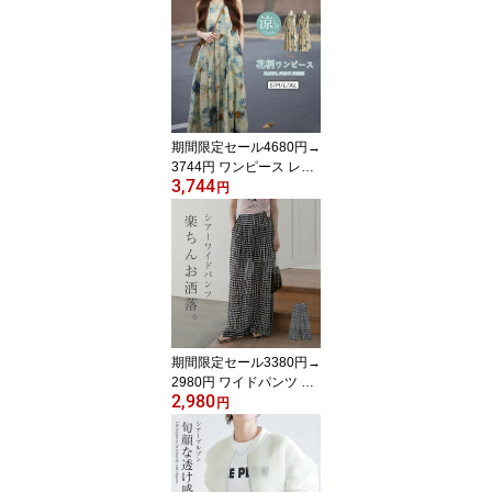
ン マキシ ロング丈 Aラ
イン ロングワンピース
タンクワンピ ゆったり
体型カバー 重ね着 大人
カジュアル シンプル 夏
休み 日常 デート 海 リゾ
ート 女性らしい
期間限定セール4680円→
3744円 ワンピース レデ
3,744
ィース 花柄 長袖 プリン
円
ト ノースリーブ ワンピ
ース Aライン ロング丈
きれいめ 大きいサイズ
春 秋 ワンピース ロング
プリーツ お洒落 ワンピ
ース きれいめ 体型カバ
ー 着痩せ シンプル カジ
ュアル 薄手 旅行 リゾー
期間限定セール3380円→
ト
2980円 ワイドパンツ レ
2,980
ディース 春 夏 シフォン
円
ボトムス シフォンパンツ
ガウチョパンツ ガウチョ
ロングパンツ ロング シ
アー 透け感 きれいめ 大