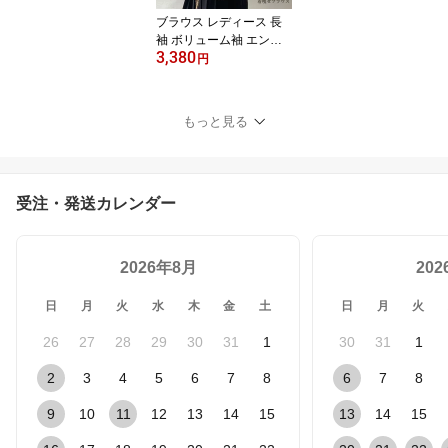
ゾート 旅行 ビーチ
ブラウス レディース 長
袖 ボリューム袖 エンボ
3,380
ス加工 ジャカード素材
円
トップス おしゃれ 春 夏
秋 カットソー Tシャツ フ
ェミニン 着回し 体型カ
もっと見る
バー ゆったり シンプル
おしゃれ 大人 カジュア
ル こなれ感 韓国風
受注・発送カレンダー
2026年8月
20
日
月
火
水
木
金
土
日
月
火
26
27
28
29
30
31
1
30
31
1
2
3
4
5
6
7
8
6
7
8
9
10
11
12
13
14
15
13
14
15