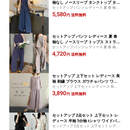
袖なし ノースリーブ タンクトップ タン
セットアップ パンツ レディース 夏 春 袖な
ク ワイド ロングパンツ きれいめ 2点セ
し ノースリーブ タンクトップ タンク ワイ
5,580
ット 上下 パンツスーツ ガチョウパンツ
送料無料
円
ド ロングパンツ きれいめ 2点セット 上下
ガチョウ ハイウェスト パンツセットア
パンツスーツ
ップ パンツドレス 無地 落ち感 大きい
サイズ S/M/L
セットアップ パンツ レディース 夏 春
袖なし ノースリーブ トップス ストライ
セットアップ パンツ レディース 夏 春 袖な
プ柄 タンクトップ ワイド ロングパンツ
し ノースリーブ トップス ストライプ柄 タ
4,720
きれいめ 2点セット 上下 パンツスーツ
送料無料
円
ンクトップ ワイド ロングパンツ きれいめ 2
ガチョウパンツ ガチョウ ハイウェスト
点セット 上下 パンツスーツ ガチョウパン
パンツセットアップ パンツドレス 無地
ツ
落ち感 大きいサイズ
セットアップ 上下セット レディース 長
袖 刺繍 ブラウス ガウチョパンツ ワイ
セットアップ 上下セット レディース 長袖
ドパンツ エスニック 2点セット ロング
刺繍 ブラウス ガウチョパンツ ワイドパン
3,890
パンツ ウエストゴム 刺繍 シャツ ゆっ
送料無料
円
ツ エスニック 2点セット ロングパンツ ウエ
たり 体型カバー 着回し カジュアル き
ストゴム 刺繍 シャツ ゆったり 体型カバー
れいめ シンプル 春夏 送料無料
着回し
セットアップ 2点セット 上下セット レ
ディース 半袖 5分袖 tシャツ ワイドパン
セットアップ 2点セット 上下セット レディ
ツ ガウチョパンツ ウエストゴム シンプ