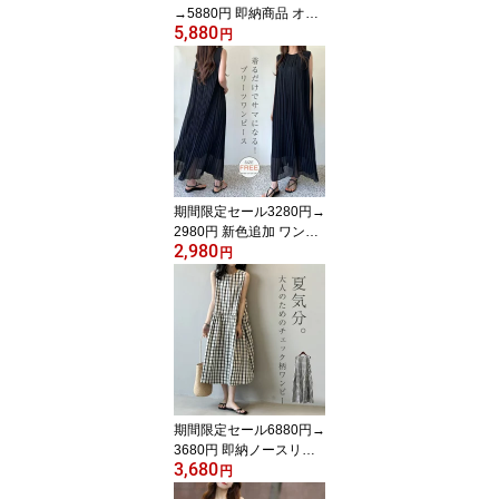
→5880円 即納商品 オー
5,880
ルインワン レディース 7
円
分袖 ワイドパンツ ロン
グ丈 綿麻 春 夏 秋 ゆった
り コットン リネン 体型
カバー 女性 お呼ばれ 可
愛い 大きいサイズ おし
ゃれ ゆるっと カジュア
ル ナチュラル ゆったり
シンプル 上品
期間限定セール3280円→
2980円 新色追加 ワンピ
2,980
ース 春 夏 レディース ワ
円
ンピース ノースリーブ
ロング丈 プリーツ ワン
ピース 大きいサイズ 夏
無袖 シフォン ワンピー
ス 体型カバー 着痩せ き
れいめ シンプル カジュ
アル リゾート カジュア
ル 旅行 海
期間限定セール6880円→
3680円 即納ノースリー
3,680
ブワンピース レディース
円
夏 春 チェック柄 Aライ