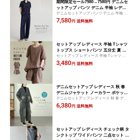
期間限定セール7980→7580円 デニムセ
ットアップ パンツ デニム 半袖 レディ
デニムセットアップ パンツ デニム 半袖 レ
ース 春 夏 秋 上下セット キレイめ 2点
ディース 春 夏 秋 上下セット キレイめ 2点
7,580
セット ジャケット デニムシャツ シャツ
送料無料
円
セット ジャケット デニムシャツ シャツジ
ジャケット シャツ デニムパンツ セット
ャケット シャツ デニムパンツ ゆったり 素
パンツセット ゆったり 素材感 柔らか
材感 柔らか
日常 デート お呼ばれ 夏休み
セットアップ レディース 半袖 Tシャツ
トップス ショートパンツ 五分丈 夏 涼
セットアップ レディース 半袖 Tシャツ トッ
しい 2点セット 短パン ギンガムチェッ
プス ショートパンツ 五分丈 夏 涼しい 2点
3,480
ク ボトムス チェック柄 上下セット カ
送料無料
円
セット 短パン ギンガムチェック ボトムス
ジュアル シンプル ウエストゴム おしゃ
チェック柄 上下セット カジュアル
れ リラックス 着痩せ 2点 体型カバー ゆ
ったり キレイめ
デニムセットアップ レディース 秋 春
デニムジャケット ノーカラー ポケット
デニムセットアップ レディース 秋 春 デニ
付き ワイドパンツ 二点セット デニムコ
ムジャケット ノーカラー ポケット付き ワ
6,380
ート デニムパンツ ガウチョパンツ 上下
送料無料
円
イドパンツ 二点セット デニムコート デニ
セット レトロ風 体型カバー 着痩せ カ
ムパンツ ガウチョパンツ 上下セット レト
ジュアル ゆったり 20代 30代 40代 50代
ロ風
キレイめ お洒落
セットアップ レディース チェック柄 タ
ンクトップ ワイドパンツ 二点セット 上