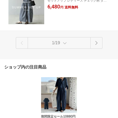
セットアップ レディース チェック柄 タン
下セットアップ ギンガムチェック ノー
クトップ ワイドパンツ 二点セット 上下セ
6,480
スリーブ レイヤード風 トップス 夏 パ
送料無料
円
ットアップ ギンガムチェック ノースリーブ
ンツスーツ ロングパンツ 長ズボン ガチ
レイヤード風 トップス 夏 パンツスーツ
ョウパンツ ゆったり 体型カバー 着痩せ
カジュアル お洒落 M L
1/19
ショップ内の注目商品
期間限定セール10880円