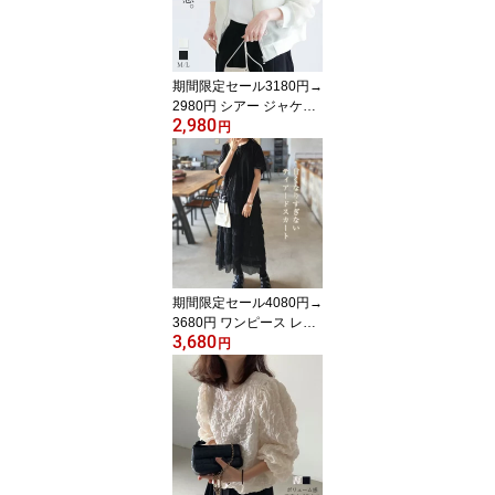
きいサイズ ウエストゴム
涼しい 楽ちん ゆったり
ドット 着瘦せ 美脚
期間限定セール3180円→
2980円 シアー ジャケッ
2,980
ト レディース 春 夏 ブル
円
ゾン 透け感 ライトアウ
ター シアー ブルゾン 軽
アウター 長袖 UVカット
長袖 紫外線対策 日焼け
防止 冷房対策 女性用 大
人 女の子 着瘦せ 大きい
サイズ おしゃれ リゾー
ト
期間限定セール4080円→
3680円 ワンピース レデ
3,680
ィース 春 秋 夏 ティアー
円
ド ワンピース 半袖 ロン
グ丈 Aライン 大人可愛い
カジュアル ティアードワ
ンピース ロング丈 大き
いサイズ 半袖 体型カバ
ー きれいめ 着痩せ シン
プル カジュアル 薄手 リ