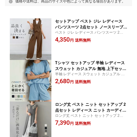
価格や送料は、商品のサイズや色によって異なる場合があります。
セットアップ ベスト ジレ レディース
パンツスーツ 2点セット ノースリーブ
ベスト ジレ レディース パンツスーツ 2点セ
春 夏 秋 無地 ワイドパンツ サマーベス
ット ノースリーブ 春 夏 秋 無地 ワイドパン
4,350
ト 洗える セレモニー 通勤 入学式 卒業
送料無料
円
ツ サマーベスト 洗える セレモニー 通勤
式 ウエストゴム 体型カバー 脚長効果
きれいめ ビジネス オフィス 着回し
Tシャツ セットアップ 半袖 レディース
スウェット カジュアル 無地 上下セット
半袖 レディース スウェット カジュアル 無
シンプル ルームウェア 夏 ショートパン
地 上下セット シンプル ルームウェア 夏 シ
2,680
ツ 短パン ウエストゴム ポケット ゆっ
送料無料
円
ョートパンツ 短パン
たり 部屋着 黒 パジャマ カジュアル リ
ラックス 可愛い オシャレ
ロング丈 ベスト ニット セットアップ 2
点セット レディース ニット カーディガ
ロング丈 ベスト ニット セットアップ 2点セ
ン ノースリーブ 総柄 スリット ロング
ット レディース ニット カーディガン ノー
7,390
ニットベスト 刺繍スカート 上下セット
送料無料
円
スリーブ 総柄 スリット ロング ニットベス
レイヤード 大きいサイズ ゆったり 体型
ト 刺繍スカート 上下セット レイヤード
カバー 上品 キレイめ お洒落