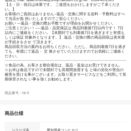
【土・日・祝日は休業です。 ご迷惑をおかけしますがご了承くださ
い。】
お客様のご負担はありません--返品・交換に関する送料・手数料はすべ
て当店が負 担いたしますのでご安心ください。
お願い ---返品・交換の際お手数ですが理由をお聞かせください。
ご注意ください！-----返品・品質保証は 商品到着後7日以内です！ 7日
以内にご連絡をください。【未開封でも到着後7日を過ぎますと有償も
しくは保証 対象外となります。】 返品・交換の際の商品回収は美米屋
が手続きをさせ て頂きます。
商品回収方法の案内をお待ちください。 ただし、商品到着後7日を過ぎ
ても、有償にて返品・ 交 換させていただけますのでお気軽にご連絡く
ださい。
☆食品の為、お客さま都合場合は、返品・返金はお受けできません。
☆お米は食品ですので未開封でも長期間放置する と味の劣化や害虫の
被害を受ける事がございます。お取り置きサービスなどをご利用して長
期保管されな い事を強くお勧めします。
商品番号：hk-5
商品仕様
シリーズ名
愛知県産コシヒカリ