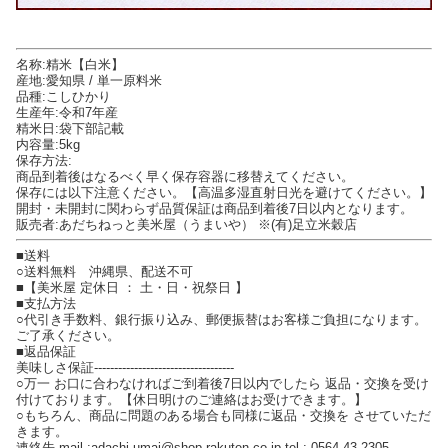
名称:精米【白米】
産地:愛知県 / 単一原料米
品種:こしひかり
生産年:令和7年産
精米日:袋下部記載
内容量:5kg
保存方法:
商品到着後はなるべく早く保存容器に移替えてください。
保存には以下注意ください。【高温多湿直射日光を避けてください。】
開封・未開封に関わらず品質保証は商品到着後7日以内となります。
販売者:あだちねっと美米屋（うまいや） ※(有)足立米穀店
■送料
○送料無料 沖縄県、配送不可
■【美米屋 定休日 ： 土・日・祝祭日 】
■支払方法
○代引き手数料、銀行振り込み、郵便振替はお客様ご負担になります。
ご了承ください。
■返品保証
美味しさ保証-----------------------------------
○万一 お口に合わなければご到着後7日以内でしたら 返品・交換を受け
付けております。【休日明けのご連絡はお受けできます。】
○もちろん、商品に問題のある場合も同様に返品・交換を させていただ
きます。
連絡先 mail :adachi-umai@shop.rakuten.co.jp tel : 0564-43-2305