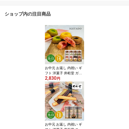
ショップ内の注目商品
お中元 お返し 内祝い ギ
フト 洋菓子 井桁堂 ガト
2,830
ープルポ 16個入GP2000
円
【メーカー包装済】新築
お礼 引越し 志 仏事 送料
無料 あす楽
お中元 お返し 内祝い ギ