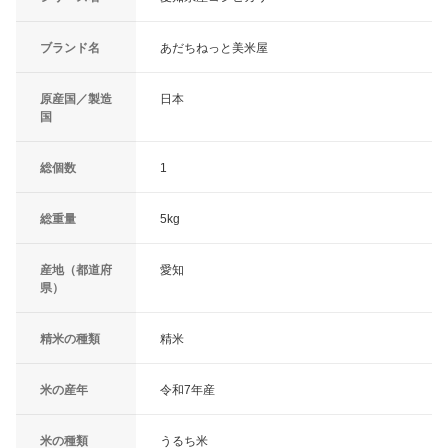
ブランド名
あだちねっと美米屋
原産国／製造
日本
国
総個数
1
総重量
5kg
産地（都道府
愛知
県）
精米の種類
精米
米の産年
令和7年産
米の種類
うるち米