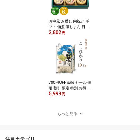
お中元 お返し 内祝い ギ
フト 佃煮 磯じまん 日本
2,802
全国うまいものめぐり里-
円
20N 新築 お礼 引越し 志
仏事 送料無料 あす楽
700円OFF sale セール 値
引 割引 限定 特別 お得 米
5,999
白米 10kg 送料無料 コシ
円
ヒカリ 5kg×2袋 愛知県産
令和7年産 コシヒカリ お
米 10キロ 安い あす楽 送
もっと見る
料無料【沖縄、配送不
可】
注目カテゴリ