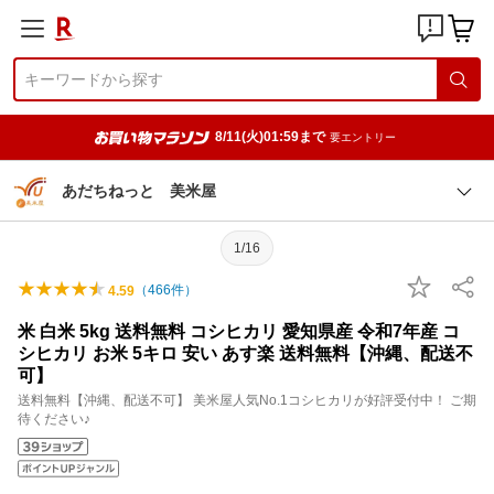
8/11(火)01:59まで
要エントリー
あだちねっと 美米屋
1/16
（
466
件）
4.59
米 白米 5kg 送料無料 コシヒカリ 愛知県産 令和7年産 コ
シヒカリ お米 5キロ 安い あす楽 送料無料【沖縄、配送不
可】
送料無料【沖縄、配送不可】 美米屋人気No.1コシヒカリが好評受付中！ ご期
待ください♪