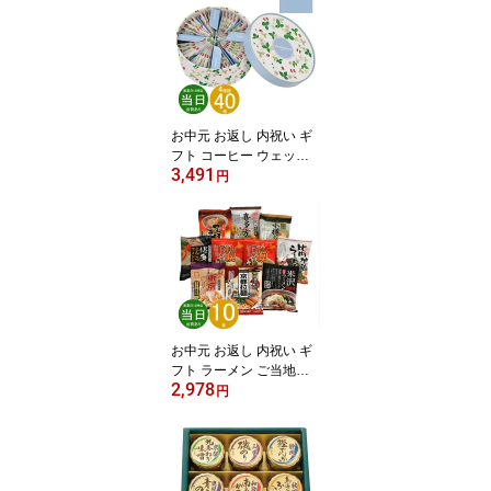
し 志 仏事 送料無料 あす
楽 ポイント お得 point
お中元 お返し 内祝い ギ
フト コーヒー ウェッジ
3,491
ウッド ワイルド ストロ
円
ベリー ティーバッグ108
3506CWN40P 新築 お礼
引越し 志 仏事 送料無料
あす楽 ポイント お得 poi
nt
お中元 お返し 内祝い ギ
フト ラーメン ご当地ラ
2,978
ーメン味くらべ乾麺 10
円
食入BAMG-10 新築 お礼
引越し 志 仏事 送料無料
あす楽