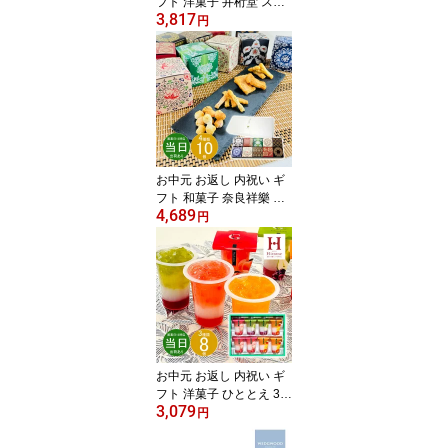
フト 洋菓子 井桁堂 ステ
3,817
ィックケーキギフト 18
円
個入SC18【メーカー包
装済】 新築 お礼 引越し
志 仏事 送料無料 あす楽
お中元 お返し 内祝い ギ
フト 和菓子 奈良祥樂 大
4,689
和し美しオリーブなあら
円
れ10箱セット大和し美し
10 新築 お礼 引越し 志
仏事 送料無料 あす楽 ポ
イント お得 point
お中元 お返し 内祝い ギ
フト 洋菓子 ひととえ 3層
3,079
デザートジュレパフェ8
円
号JPD-20 新築 お礼 引越