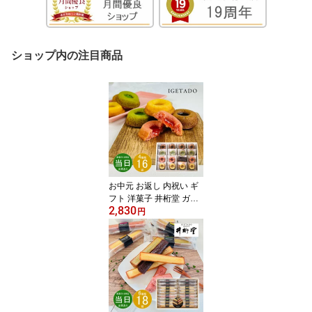
ショップ内の注目商品
お中元 お返し 内祝い ギ
フト 洋菓子 井桁堂 ガト
2,830
ープルポ 16個入GP2000
円
【メーカー包装済】新築
お礼 引越し 志 仏事 送料
無料 あす楽