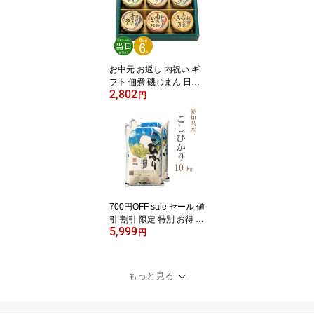
お中元 お返し 内祝い ギ
フト 佃煮 磯じまん 日本
2,802
全国うまいものめぐり里-
円
20N 新築 お礼 引越し 志
仏事 送料無料 あす楽
700円OFF sale セール 値
引 割引 限定 特別 お得 米
5,999
白米 10kg 送料無料 コシ
円
ヒカリ 5kg×2袋 愛知県産
令和7年産 コシヒカリ お
米 10キロ 安い あす楽 送
もっと見る
料無料【沖縄、配送不
可】