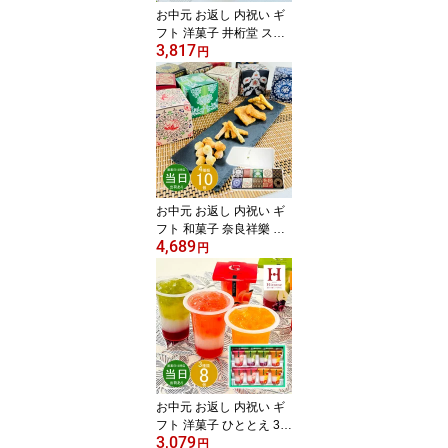
お中元 お返し 内祝い ギ
フト 洋菓子 井桁堂 ステ
3,817
ィックケーキギフト 18
円
個入SC18【メーカー包
装済】 新築 お礼 引越し
志 仏事 送料無料 あす楽
お中元 お返し 内祝い ギ
フト 和菓子 奈良祥樂 大
4,689
和し美しオリーブなあら
円
れ10箱セット大和し美し
10 新築 お礼 引越し 志
仏事 送料無料 あす楽 ポ
イント お得 point
お中元 お返し 内祝い ギ
フト 洋菓子 ひととえ 3層
3,079
デザートジュレパフェ8
円