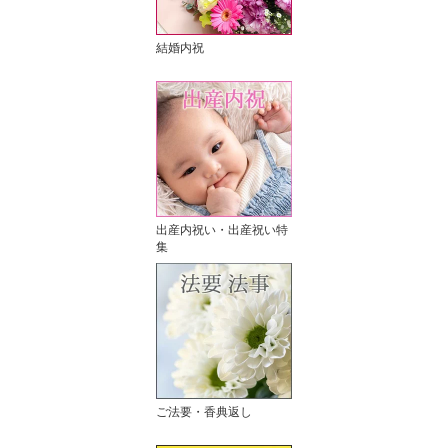
結婚内祝
出産内祝い・出産祝い特
集
ご法要・香典返し