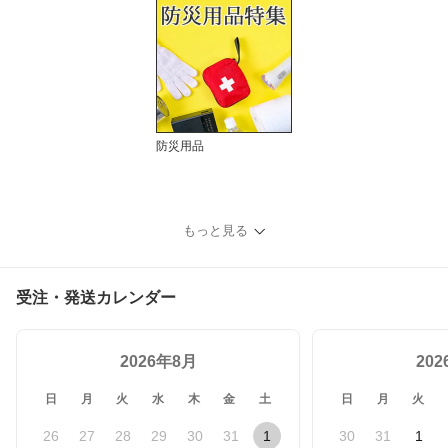
防災用品
もっと見る
受注・発送カレンダー
2026年8月
20
日
月
火
水
木
金
土
日
月
火
26
27
28
29
30
31
1
30
31
1