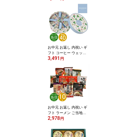
号JPD-20 新築 お礼 引越
し 志 仏事 送料無料 あす
楽 ポイント お得 point
お中元 お返し 内祝い ギ
フト コーヒー ウェッジ
3,491
ウッド ワイルド ストロ
円
ベリー ティーバッグ108
3506CWN40P 新築 お礼
引越し 志 仏事 送料無料
あす楽 ポイント お得 poi
nt
お中元 お返し 内祝い ギ
フト ラーメン ご当地ラ
2,978
ーメン味くらべ乾麺 10
円
食入BAMG-10 新築 お礼
引越し 志 仏事 送料無料
あす楽