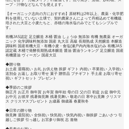
ープ・汁物などなんでも使えます。
【オーガニック志向の方におすすめ】原材料は2年以上、農薬・化学肥
料を使用していない土壌で、契約農家さんによって丹精込めて有機栽
培された大豆と小麦たちと、赤穂の海水塩のみでとてもシンプルで
す。
有機JAS認定 足立醸造 木桶 醤油 しょうゆ 無添加 有機 無農薬 オーガ
ニック 化学調味料無添加 国産 丸大豆 高級 長期熟成 天然醸造 本醸造
調味料 国産有機大豆・有機小麦・食塩(瀬戸内内海水塩)のみ 有機JAS
認定蔵 木桶で発酵長期熟成本醸造 醤油 醤油ランキング 足立醸造 国産
有機醤油 ヴィーガン 国産大豆
◆贈り物
お土産 退職祝い お礼 お供え物 挨拶 ギフト 内祝い 卒業祝い 入学祝い
送別会 お返し お取り寄せ 菓子 贈答品 プチギフト 手土産 お取り寄せ
祝い ギフトセット プレゼント
◆季節のご挨拶
御正月 お正月 御年賀 お年賀 御年始 母の日 父の日 初盆 お盆 御中元
お中元 お彼岸 残暑御見舞 残暑見舞い 敬老の日 寒中お見舞 クリスマ
ス クリスマスプレゼント お歳暮 御歳暮 春夏秋冬
◆日常の贈り物
御見舞 退院祝い 全快祝い 快気祝い 快気内祝い 御挨拶 ごあいさつ 引
越しご挨拶 引っ越し お宮参り御祝 志 進物
◆長寿のお祝い