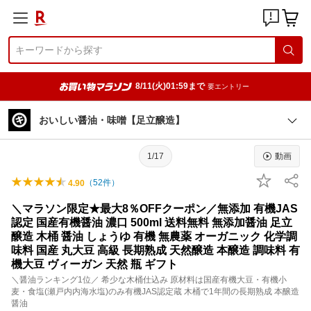
8/11(火)01:59まで
要エントリー
おいしい醤油・味噌【足立醸造】
1/17
動画
（
52
件）
4.90
＼マラソン限定★最大8％OFFクーポン／無添加 有機JAS
認定 国産有機醤油 濃口 500ml 送料無料 無添加醤油 足立
醸造 木桶 醤油 しょうゆ 有機 無農薬 オーガニック 化学調
味料 国産 丸大豆 高級 長期熟成 天然醸造 本醸造 調味料 有
機大豆 ヴィーガン 天然 瓶 ギフト
＼醤油ランキング1位／ 希少な木桶仕込み 原材料は国産有機大豆・有機小
麦・食塩(瀬戸内内海水塩)のみ有機JAS認定蔵 木桶で1年間の長期熟成 本醸造
醤油