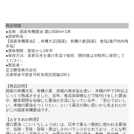
商品情報
●名称：国産有機醤油 濃口500ml×1本
●原材料名：
【国産有機醤油】…有機大豆(国産)、有機小麦(国産)、食塩(瀬戸内内海
水塩)
●賞味期限：製造から1年半
●保存方法：直射日光を避け常温で保存。開封後は冷暗所に保管して
ください。
●製造者：
足立醸造株式会社
兵庫県多可郡多可町加美区西脇100-1
【商品説明】
国産の有機大豆、有機小麦、赤穂の海水塩を使い、木桶の中で1年以上
じっくり熟成させました。近年、食品添加物などで味付けをした醤油
や、醸造期間を短縮した醤油が主流になっている中、「安心でおいし
い、本物の醤油をつくりたい」という蔵主の熱い思いから生まれたの
がこの国産有機醤油です。
【おすすめの料理】
濃口醤油（こいくちしょうゆ）は、日本で最も一般的に使われる醤油
で、塩味・甘味・旨味・香ばしさのバランスがとれており、どんな料
理にも合う「万能タイプ」の醤油です。照り焼き、煮物、炒め物、ス