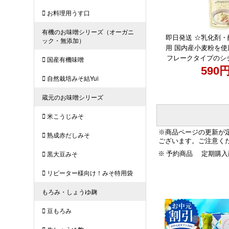
産 重曹 ドーナツ
即日発送 ☆乳化剤
用 国内産小麦粉を
フレークタイプのシ
＼マラソン限定★最大
590
／【選べる袋数】ム
ームシチュールゥ 120g
セット 5袋から 送料
チュー 国内産 小麦粉 
ークタイプ 直
※商品ページの更新が
ございます。ご注意く
※
予約商品
定期購