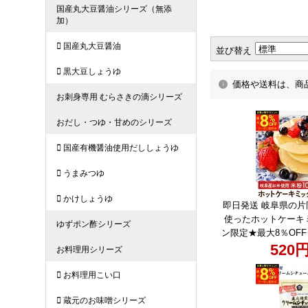
並び替え
価格や送料は、商
即日発送 岐阜県の
使ったホットケーキ
ン限定★最大8％OF
る袋数】お米のホッ
520
200g 1～20袋 セッ
料 グルテンフリー 無
入り アルミフリー 
用 お米 パンケーキ 