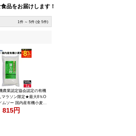
な食品をお届けします！
1件 ～ 5件 (全 5件)
有機農業認定協会認定の有機
＼マラソン限定★最大8％O
／ムソー 国内産有機小麦粉
g 粉 薄力 小麦粉 オーガニッ
815円
機小麦粉 メール便対応 ギ
フト