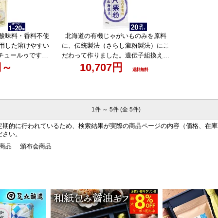
 手作り ギフト
・酸味料・香料不使
北海道の有機じゃがいものみを原料
使用した溶けやすい
に、伝統製法（さらし澱粉製法）にこ
チュールゥです。
だわって作りました。遺伝子組換え原
8％OFFクーポン
円～
料は一切使用しておりません。＼マラ
10,707円
送料無料
ソー 直火焙煎クリ
ソン限定★最大8％OFFクーポン／ムソ
 × 1袋 ~ 20袋
ー 国内産 有機片栗粉 200g × 20袋 セッ
無料 クリーム シ
ト 送料無料 有機 片栗粉 国内 ギフト
100％ 使用 フレ
1件 ～ 5件 (全 5件)
火 ギフト
定期的に行われているため、検索結果が実際の商品ページの内容（価格、在庫
ださい。
入商品
頒布会商品