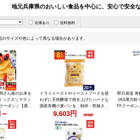
地元兵庫県のおいしい食品を中心に、安心で安全
在庫あり
送料無料
品のサイズや色によって異なる場合があります。
片岡さん家のお米を
ドライイーストやイーストフードを使
即日発送 
ミックス＼マラソ
わずに天然酵母で焼き上げたハードな
JAS薄力粉
Fクーポン／【選べ
国産有機小麦パンを、粉砕・乾燥させ
FFクーポン
トケーキミックス
円～
て作ります。＼マラソン限定★最大8％
9,603円
薄力粉 500
送料無料
ト 3袋 から 送料無
OFFクーポン／ムソー 国産 有機小麦
ク小麦粉 有
添加 米粉 乳酸菌
天然酵母パン粉 150g × 20袋 セット 送
セット 小麦粉不使
料無料 小麦粉 パン粉 パン 有機 ギフト
国産米使用 岐阜県