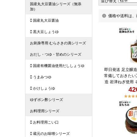
並び替え
価格や送料は、
即日発送 足立醸造
常備しておきたい
造 岩津ねぎ使用 
保存料不使用＼マ
4
OFFクーポン／旨
作り 岩津ねぎみそ 
味噌 100%使用 
使用 化学調味料 
みそ 食べる味噌 
そ ネギ味噌 万能
ギ