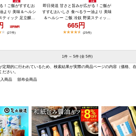
る！ご飯がすすむお
即日発送 甘さと旨みが広がる！ご飯が
油より 美味＆ヘルシ
すすむおいしさ 食べるラー油より 美味
菜スティック 足立醸造
＆ヘルシー ご飯 冷奴 野菜スティック
油 豆もろみ 発酵 も
0円
足立醸造 創業130年 木桶醤油 豆もろみ
665円
送料無料
噌＼マラソン限定★最
＼マラソン限定★最大8％OFFクーポン
(27件)
(25件)
ン／食べる醤油 やみ
／食べる醤油 やみつきになる醤油屋さ
んの 豆もろみ 100
んの 豆もろみ 100g 瓶入り 足立醸造 自
料無料 瓶入り 足立醸造
家製 美味しいもろみ 味噌 しょうゆの
ろみ 味噌 もろみ味
実 ご飯 冷奴 野菜スティック おにぎり
1件 ～ 5件 (全 5件)
ょうゆの実 野菜ステ
健康 国産 調味料 簡単 時短 腸活 熟成
 調味料 簡単 ギフト
お返し お祝 ギフト
が定期的に行われているため、検索結果が実際の商品ページの内容（価格、
ください。
購入商品
頒布会商品