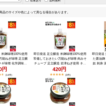
在庫あり
送料無料
商品のサイズや色によって異なる場合があります。
 米麹味噌100%使用
即日発送 足立醸造 米麹味噌100%使用
即日発送
万能ねぎ味噌 足立醸
常備しておきたい万能ねぎ味噌 肉みそ
た醤油麹 
ネギ味噌 化学調味料
チューブ 足立醸造 岩津ねぎ使用 ネギ
奴 刺身 
ラソン限定★最大8％
20円
味噌 化学調味料 保存料不使用＼マラソ
420円
醸造 創
い！ご飯のお供に 手
ン限定★最大8％OFFクーポン／旨い！
生醤油麹
(14件)
(3件)
130g 足立醸造 米麹
ご飯のお供に 手作り 岩津ねぎみその肉
★最大
兵庫県朝来産 岩津ねぎ
みそ 130g 足立醸造 米麹味噌 100%使
「生」に
保存料不使用 おかず
用 兵庫県朝来産 岩津ねぎ 化学調味料
麹 120
ご飯のお供 食べる み
保存料不使用 おかずみそ 食べる味噌
油 醤油
 焼きおにぎり お試し
ご飯のお供 食べる みそ 肉味噌 万能 薬
旨味と味
フト
味 ネギ味噌 ごはん ギフト
味料 生し