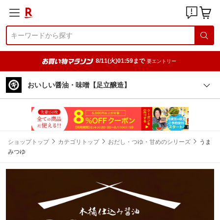
8/11(火)01:59まで
要エントリー
おいしい醤油・味噌【足立醸造】
ショップトップ
カテゴリトップ
おだし・つゆ・甘めのシリーズ
うま
みつゆ