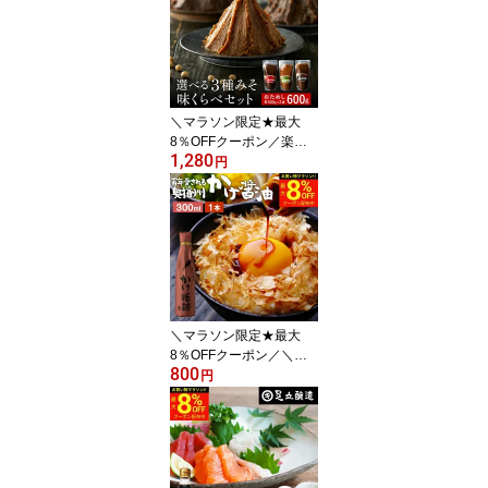
添加 化学調味料無添加
卵かけご飯 卵かけ 出汁
国産 高級 木桶仕込み 長
期熟成 万能醤油 蔵 調味
料 ミニ 丼物 煮物 甘口 め
んつゆ ギフト プレゼン
＼マラソン限定★最大
ト
8％OFFクーポン／楽天
1,280
味噌ランキング1位受賞
円
お試し 選べる 蔵元の3種
みそ味比べセット 600g
(300g×2袋) 送料無料 味
噌 みそ 味噌汁 天然醸造
国産 大豆 100% 1000円
台（米こうじ・赤だし・
黒大豆 から） 国産大豆
ギフト
＼マラソン限定★最大
8％OFFクーポン／＼発
800
見!!食遺産で紹介／＼極
円
上の甘口醤油／ かけ醤油
300ml 足立醸造 醤油 し
ょうゆ かけしょうゆ 甘
口 甘口醤油 旨口 うまく
ち 国産 天然醸造 手作り