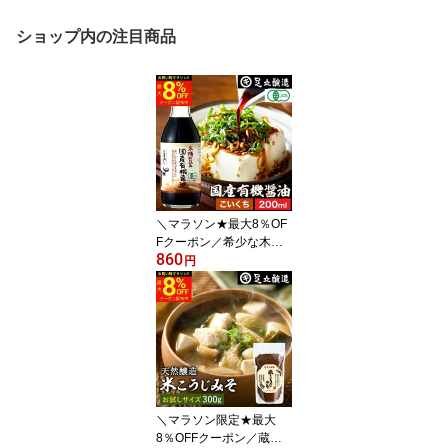
ショップ内の注目商品
＼マラソン★最大8％OF
Fクーポン／希少な木桶
860
仕込み 有機JAS認定 国産
円
有機醤油 濃口 200ml 無
添加 無添加醤油 濃口 濃
い口 こいくち 足立醸造
木桶 醤油 しょうゆ 有機
無農薬 オーガニック 化
学調味料無添加 国産 丸
大豆 高級 長期熟成 天然
醸造 本醸造 国産 ギフト
＼マラソン限定★最大
8％OFFクーポン／蔵出