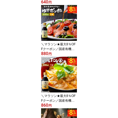
640
し直送 毎日飲みたくなる
円
足立醸造の定番みそ 米こ
うじみそ 300g お試し 足
立醸造 甘口 味噌 みそ 米
みそ 高級 国産大豆 丸大
豆 離乳食 米麹味噌 自然
食品 長期熟成 天然醸造
手作り 調味料 安心 こど
も 味噌汁 国産
＼マラソン★最大8％OF
Fクーポン／国産有機醤
880
油を使った ゆずポン酢 2
円
00ml お試し ミニ 足立醸
造 ポン酢 醤油 しょうゆ
ゆずぽん 木桶 醤油 無添
加 化学調味料無添加 ぽ
ん酢 ぽんず 柚子 ユズ ド
レッシング 国産 木桶仕
込み 調味料 有機 有機醤
油 ゆず ギフト プレゼン
＼マラソン★最大8％OF
ト
Fクーポン／国産有機醤
860
油を使った だし醤油 200
円
ml 足立醸造 だししょう
ゆ 木桶 醤油 しょうゆ 無