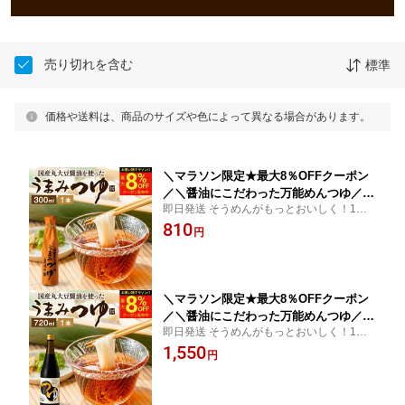
売り切れを含む
標準
価格や送料は、商品のサイズや色によって異なる場合があります。
＼マラソン限定★最大8％OFFクーポン
／＼醤油にこだわった万能めんつゆ／
即日発送 そうめんがもっとおいしく！1年
うまみつゆ 300ml 1本 足立醸造 めんつ
以上熟成した国産丸大豆醤油がベース お醤
810
ゆ 濃縮 ストレート しょうゆ 麺つゆ そ
円
油が濃くて苦手な方にもおすすめ かつおぶ
うめん 万能つゆ だし醤油 万能醤油 だ
し 鯖 椎茸が効いただし醤油！ 足立醸造 め
し醤油 料理だし そうめんつゆ 旨口 う
んつゆ
まくち 醤油 調味料 4倍濃縮 ギフト
＼マラソン限定★最大8％OFFクーポン
／＼醤油にこだわった万能めんつゆ／
即日発送 そうめんがもっとおいしく！1年
うまみつゆ 720ml 1本 足立醸造 めんつ
以上熟成した国産丸大豆醤油がベース お醤
1,550
ゆ 濃縮 ストレート しょうゆ 麺つゆ そ
円
油が濃くて苦手な方にもおすすめ かつおぶ
うめん 万能つゆ だし醤油 素麺 万能醤
し 鯖 椎茸が効いただし醤油！ 足立醸造 め
油 料理だし そうめんつゆ 旨口 うまく
んつゆ
ち長期熟成 手作り ギフト