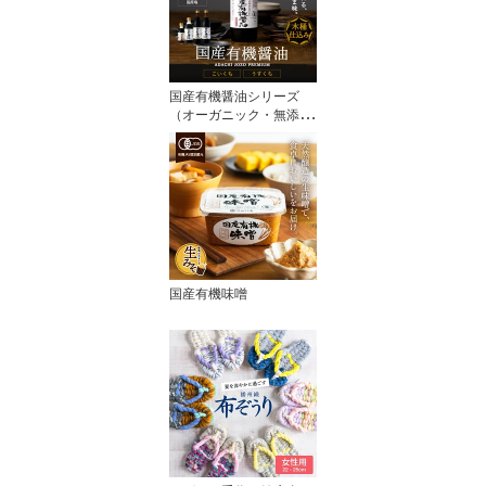
国産有機醤油シリーズ
（オーガニック・無添
加）
国産有機味噌