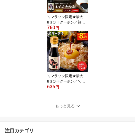
調味料 だし醤油 だし入
り 出汁醤油 万能醤油 甘
い だししょうゆ ギフト
＼マラソン限定★最大
8％OFFクーポン／熟成
760
期間2倍 極上のさしみ醤
円
油 むらさきの滴 200ml
足立醸造 お刺身 醤油 む
らさき 紫 しょうゆ 濃口
刺身醤油 さしみ醤油 再
仕込み 甘露 醤油 たまり
醤油 国産 高級 大豆 手作
り 調味料 甘すぎない再
仕込みの奥深い味 ギフト
＼マラソン限定★最大
8％OFFクーポン／＼発
635
見!!食遺産で紹介／＼極
円
上の甘口醤油／ かけ醤油
お試し 70ml 足立醸造 醤
油 しょうゆ かけしょう
もっと見る
ゆ 甘口 甘口醤油 旨口 う
まくち 国産 天然醸造 調
味料 だし醤油 だし入り
出汁醤油 万能醤油 甘い
注目カテゴリ
だししょうゆ ギフト