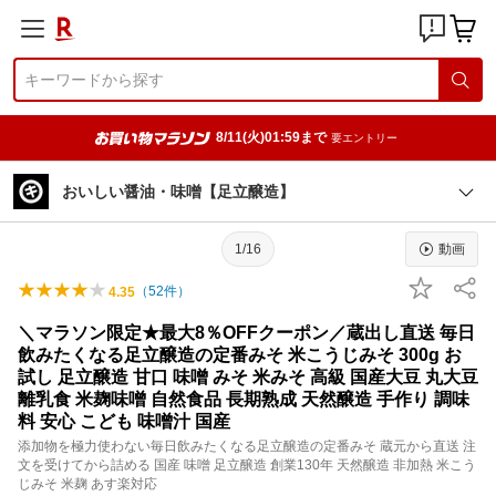
8/11(火)01:59まで
要エントリー
おいしい醤油・味噌【足立醸造】
1/16
動画
（
52
件）
4.35
＼マラソン限定★最大8％OFFクーポン／蔵出し直送 毎日
飲みたくなる足立醸造の定番みそ 米こうじみそ 300g お
試し 足立醸造 甘口 味噌 みそ 米みそ 高級 国産大豆 丸大豆
離乳食 米麹味噌 自然食品 長期熟成 天然醸造 手作り 調味
料 安心 こども 味噌汁 国産
添加物を極力使わない毎日飲みたくなる足立醸造の定番みそ 蔵元から直送 注
文を受けてから詰める 国産 味噌 足立醸造 創業130年 天然醸造 非加熱 米こう
じみそ 米麹 あす楽対応