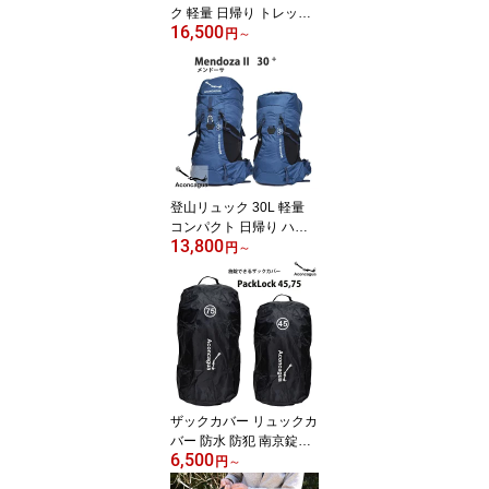
ク 軽量 日帰り トレッキ
16,500
ング ハイキング 富士山
円
～
機内持ち込み コンパクト
Aconcagua Cordoba 35
初心者 男女兼用
登山リュック 30L 軽量
コンパクト 日帰り ハイ
13,800
キング 初心者OK 女性に
円
～
も トレッキング 低山 タ
ウンユース 旅行 Mendoz
a 30 アコンカグア
ザックカバー リュックカ
バー 防水 防犯 南京錠対
6,500
応 45L 75L 旅行 登山 汚
円
～
れ防止 サブバッグ Aconc