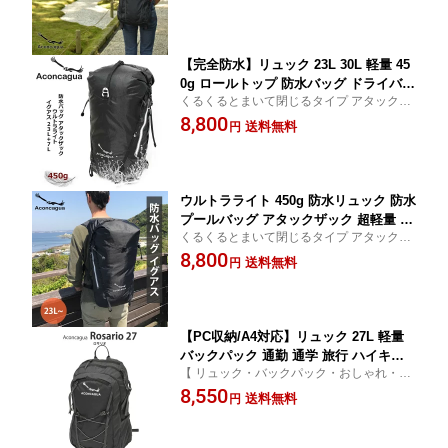
りしにくい
ック
【完全防水】リュック 23L 30L 軽量 45
0g ロールトップ 防水バッグ ドライバッ
くるくるとまいて閉じるタイプ アタックザ
グ アウトドア キャンプ 防災 海 川 Aco
ック ドライバッグ 防水バッグ YKKファス
8,800
ncagua Iguazu
送料無料
円
ナー 黒 自転車 通学 通勤 アウトドア 登山
釣り ダイビング バイク カヌー
ウルトラライト 450g 防水リュック 防水
プールバッグ アタックザック 超軽量 丈
くるくるとまいて閉じるタイプ アタックザ
夫 イグアス 23L+7L リュックサック ア
ック ドライバッグ 防水バッグ YKKファス
8,800
ウトドア メンズ レディース 完全防水 3
送料無料
円
ナー 黒 雨 自転車 通学 通勤 アウトドア 登
0L 軽量 ロールトップ 釣り 海 川 キャン
山 釣り ダイビング バイク カヌー
プ 防災 旅行 Iguazu アコンカグア
【PC収納/A4対応】リュック 27L 軽量
バックパック 通勤 通学 旅行 ハイキン
【 リュック・バックパック・おしゃれ・大
グ デイパック 男女兼用 Rosario 27 ア
容量 】Rosario BLACK｜通勤通学・旅行・
8,550
コンカグア
送料無料
円
アウトドア対応｜男女兼用で使いやすい軽
量モデル| PCも入るタフな通勤・通学バッ
クパック