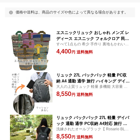
価格や送料は、商品のサイズや色によって異なる場合があります。
エスニックリュック おしゃれ メンズ レ
ディース エスニック フォルクロア 民族
すべて1点もの 希少 手作り 裏地もかわいい
アジア バッグ コットン 綿 手作り タイ
コットン100%
4,400
製 送料無料
送料無料
円
リュック 27L バックパック 軽量 PC収
納 A4 通勤 通学 旅行 ハイキング デイパ
大人の上質リュック 軽量 多機能 大容量 通
ック 男女兼用 Rosario 27 アコンカグア
勤 通学 旅行 アウトドア おしゃれ リュック
8,550
送料無料
円
サック 父の日
リュック バックパック 27L 軽量 デイパ
ック 通勤 通学 PC収納 A4対応 旅行 ハ
洗練されたオールブラック【 Rosario BLA
イキング 散策 タウンユース メンズ レ
CK 】シンプル 多機能 通勤 通学 旅行 アウ
8,550
ディース Rosario 27 アコンカグア 肩凝
送料無料
円
トドア PCも入るタフな通勤・通学バックパ