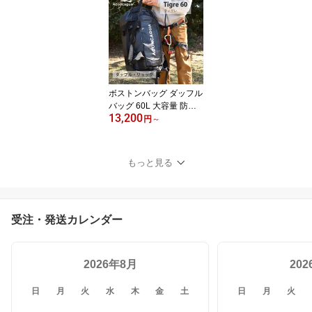
agua PackLock 男女兼用
ボストンバッグ ダッフル
バッグ 60L 大容量 防水
13,200
丈夫 2WAY リュック タ
円
～
ーポリン 旅行 遠征 部活
アウトドア 防災 Tigre 60
アコンカグア
もっと見る
受注・発送カレンダー
2026年8月
20
日
月
火
水
木
金
土
日
月
火