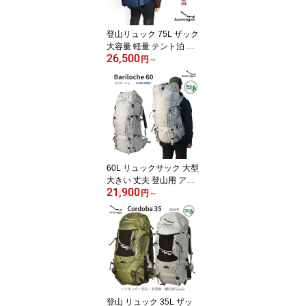
登山リュック 75L ザック
大容量 軽量 テント泊 縦
26,500
走 防災 キャンプ バック
円
～
パック El Chalten 75 ア
コンカグア 男女兼用
60L リュックサック 大型
大きい 丈夫 登山用 アウ
21,900
トドア 登山ザッグ ソロ
円
～
キャンプ 山小屋泊り バ
ックパック 軽量 軽い メ
ンズ レディース 防災バ
ッグ Aconcagua アコン
カグア Bariloche バリロ
ーチェ
登山 リュック 35L ザッ