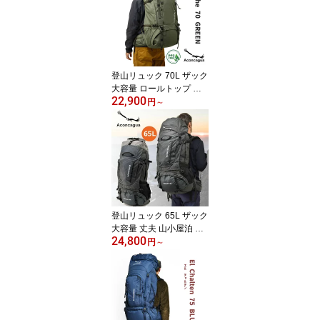
登山リュック 70L ザック
大容量 ロールトップ 軽
22,900
量 防水 拡張 山小屋泊 縦
円
～
走 旅行 バックパック Bar
iloche 70 アコンカグア
登山リュック 65L ザック
大容量 丈夫 山小屋泊 キ
24,800
ャンプ 防災 避難準備 Ac
円
～
oncagua Fitzroy 65