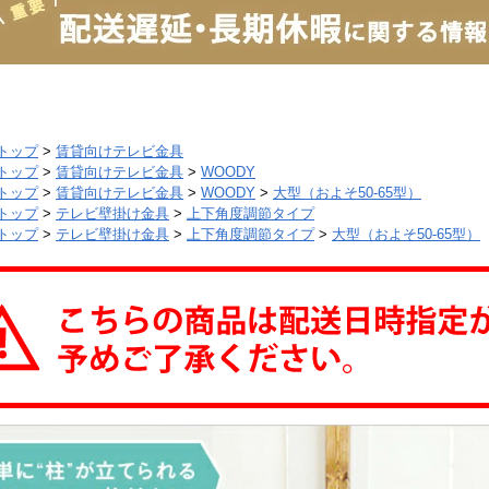
トップ
>
賃貸向けテレビ金具
トップ
>
賃貸向けテレビ金具
>
WOODY
トップ
>
賃貸向けテレビ金具
>
WOODY
>
大型（およそ50-65型）
トップ
>
テレビ壁掛け金具
>
上下角度調節タイプ
トップ
>
テレビ壁掛け金具
>
上下角度調節タイプ
>
大型（およそ50-65型）