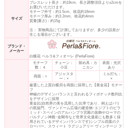
ブレスレット長さ：約19cm、長さ調整項目より±2cmを
お選びいただけます。
モチーフ外寸：約1.5cm、枝花約18mm
モチーフ厚み：約3.2mm、枝花約4mm
サイズ
質量(重さ)：約15g
注： 実物商品にて計測しておりますが、多少の誤差が
生じる場合がございます。
ブランド・
メーカー
白蝶花 ペルラ&フィオーレ (PerlaFiore)
モチーフ
チェーン：
留め具：カ
表面：光沢
数：４
小豆
ニカン
あり
アジャスタ
ミル打ち：
両面：○
ー：×
×
厳選した上質白蝶貝を両面に採用した【黄金花】モチー
フ
神秘のデザインバランスと言われるフィボナッチ数列比
をデザインに採用
黄金比(自然界の美を流用した比率であり、例えばパリ
の凱旋門、ヴァンドーム広場の建造物･エジプトのピラ
ミッド･スペインのアルハンブラ宮殿の装飾やローマの
パルテノン神殿･金閣寺など世界文化遺産にも数多く採
用されているデザインバランスです)シンプル四葉のク
ローバー、スウィート ラグジュアリー ヴィンテージ フ