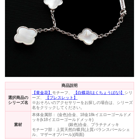
商品説明
【黄金花】
モチーフ、
【白蝶花(はくちょうばな)】
シリ
選択商品の
ーズ、
【ブレスレット】
シリーズ名
※おそろいのアクセサリーをお探しの場合は、シリーズ
名をクリックしてください。
本体金属部： (金色)合金、18金18kイエローゴールドメ
ッキ(k18イエローゴールドメッキ)
素材
(銀色)合金、プラチナメッキ
モチーフ部：上質天然白蝶貝(上質バランスパールシェ
ル、マザーオブパール)(両面)