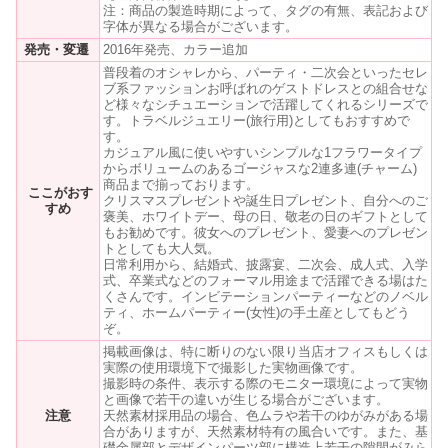
注：商品の製造時期によって、タグの有無、表記および
字体が異なる場合がございます。
発売・変遷
2016年発売、カラー追加
普段着のオシャレから、パーティ・二次会といったセレ
ブ系ファッションお呼ばれのゲストドレスとの組合せな
ど様々なシチュエーションで活躍してくれるシリーズで
す。トラベルジュエリー(旅行用)としてもおすすめで
す。
カジュアル風に使いやすいシンプルな1フラワータイプ
からボリュームのあるゴージャスな2連多連(チャーム)
商品まで揃っております。
ここがおす
クリスマスプレゼントや誕生日プレゼント、自分へのご
すめ
褒美、ホワイトデー、母の日、敬老の日のギフトとして
もお勧めです。彼女へのプレゼント、愛妻へのプレゼン
トとしても大人気。
日常利用から、結婚式、披露宴、二次会、成人式、入学
式、卒業式などのフォーマル用途まで活躍できる場はた
くさんです。インビテーションパーティーなどのノベル
ティ、ホームパーティー(女性)の手土産としてもどう
ぞ。
掲載画像は、特に断りのない限り当店オフィスもしくは
実際の使用環境下で撮影した実物画像です。
撮影時の条件、表示する際のモニター環境によって実物
と画像で若干の違いが生じる場合がございます。
注意
天然素材採用品の場合、色ムラや若干のゆがみがある場
合がありますが、天然素材特有の風合いです。また、基
礎金属部とデザインパーツ部に構造上若干の隙間がみら