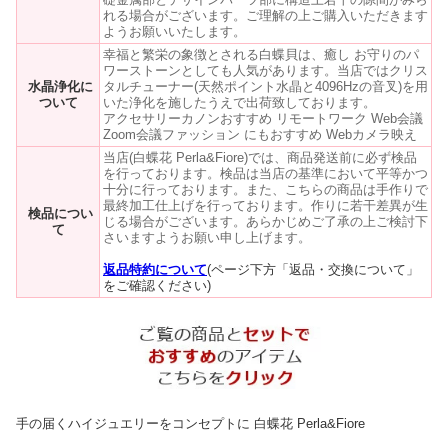
れる場合がございます。ご理解の上ご購入いただきます
ようお願いいたします。
幸福と繁栄の象徴とされる白蝶貝は、癒し お守りのパ
ワーストーンとしても人気があります。当店ではクリス
水晶浄化に
タルチューナー(天然ポイント水晶と4096Hzの音叉)を用
ついて
いた浄化を施したうえで出荷致しております。
アクセサリーカノンおすすめ リモートワーク Web会議
Zoom会議ファッション にもおすすめ Webカメラ映え
当店(白蝶花 Perla&Fiore)では、商品発送前に必ず検品
を行っております。検品は当店の基準において平等かつ
十分に行っております。また、こちらの商品は手作りで
最終加工仕上げを行っております。作りに若干差異が生
検品につい
じる場合がございます。あらかじめご了承の上ご検討下
て
さいますようお願い申し上げます。
返品特約について
(ページ下方「返品・交換について」
をご確認ください)
手の届くハイジュエリーをコンセプトに 白蝶花 Perla&Fiore