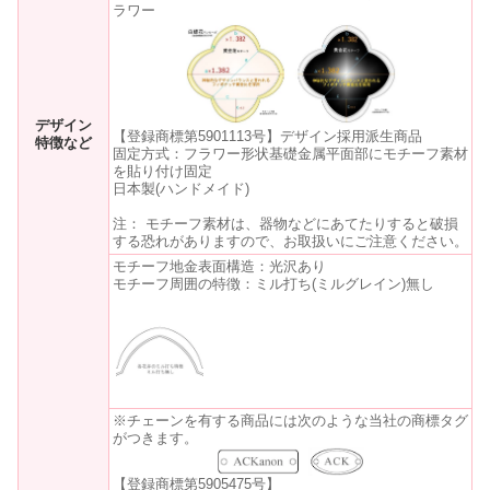
ラワー
デザイン
【登録商標第5901113号】デザイン採用派生商品
特徴など
固定方式：フラワー形状基礎金属平面部にモチーフ素材
を貼り付け固定
日本製(ハンドメイド)
注： モチーフ素材は、器物などにあてたりすると破損
する恐れがありますので、お取扱いにご注意ください。
モチーフ地金表面構造：光沢あり
モチーフ周囲の特徴：ミル打ち(ミルグレイン)無し
※チェーンを有する商品には次のような当社の商標タグ
がつきます。
【登録商標第5905475号】