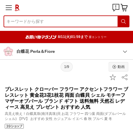
8/11(火)01:59まで
要エントリー
白蝶花 Perla＆Fiore
1/9
動画
ブレスレット クローバー フラワー アクセントフラワー ブ
レスレット 黄金花3花1枝花 両面 白蝶貝 シェル モチーフ
マザーオブパール ブランド ギフト 送料無料 天然石 レデ
ィース 高見え プレゼント おすすめ 人気
高見え映え！白蝶真珠(南洋真珠)貝 お花 フラワー 四つ葉 両面(ダブルパール
シェル) 【PV】 おすすめ 女性 カジュアル イエベ 春 秋 ブルベ 夏 冬