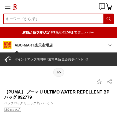
8/11(火)01:59まで
要エントリー
ABC-MART楽天市場店
ポイントアップ期間中 ! 通常商品 全会員ポイント5倍
1/5
【PUMA】 プーマ U ULTIMO WATER REPELLENT BP
バッグ 092779
バックパック リュック 鞄 バーゲン