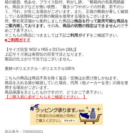
箱の破損、色あせ、プライス貼付、剥がし跡」「靴箱内の包装用紙破
れ、商品タグなどが無い状態」「履きジワやボンドの付着、若干のシ
ミ、汚れ」が生じる場合がございます。また、正規の靴箱が著しく破損
している状態時には代替の靴箱を使用する場合もございます。
尚、弊社実店舗から集約しました商品は
検品を行って販売可能な商品を
ご案内致しております。
その為、
商品の状態の指定はできません
ので予
めご了承下さい。
※こちらの商品につきましては下記
ご利用ガイド
をご確認下さい。
■ご利用ガイド
【サイズ目安 W32 x H55 x D17cm (30L)】
上記サイズ表は各部位の目安寸法となります。
製品の仕上がり寸法ではございません。
素材=ポリエステル・ポリエステル100％
こちらの商品は商品不良を除く返品・交換はお受け致しかねます。
商品を入れる袋が破損していた場合、代用（他メーカーを含）の袋を使
用する場合がございます。
商品保護を主としたものですので、どうかご了承下さい。
【ご購入前に必ずこちらをご確認ください。 】
商品番号：7089650001