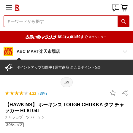
8/11(火)01:59まで
要エントリー
ABC-MART楽天市場店
ポイントアップ期間中 ! 通常商品 全会員ポイント5倍
1/9
（
3
件）
4.33
【HAWKINS】 ホーキンス TOUGH CHUKKA タフ チャ
ッカー HL81041
チャッカブーツ バーゲン