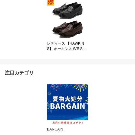
75806
レディース 【HAWKIN
S】 ホーキンス W'S SOF
T LOAFER マジ軽ローフ
ァー HW10138
注目カテゴリ
BARGAIN