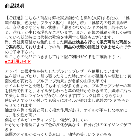
商品説明
【ご注意】
こちらの商品は弊社実店舗からも集約(入荷)するため、「靴
箱の破損、色あせ、プライス貼付、剥がし跡」「靴箱内の包装用紙破
れ、商品タグなどが無い状態」「履きジワやボンドの付着、若干のシ
ミ、汚れ」が生じる場合がございます。また、正規の靴箱が著しく破損
している状態時には代替の靴箱を使用する場合もございます。
尚、弊社実店舗から集約しました商品は
検品を行って販売可能な商品を
ご案内致しております。
その為、
商品の状態の指定はできません
ので予
めご了承下さい。
※こちらの商品につきましては下記
ご利用ガイド
をご確認下さい。
■ご利用ガイド
アッパーに撥水性を持たせたプルアップレザーを使用しています
皮を折り曲げたり、引っ張ったりした時にオイルが繊維内を移動して表
面の色が変わる「プルアップ効果」が名前の由来の革です
オイルレザーと比較してもオイルが多く含まれ、プルアップレザーの革
を指先で押すと、オイルがじわっと革の繊維から浮き出て、繊維に沿っ
て美しい白いラインが浮かび上がります(ブラックは白くならない)
使い込んでシワが付いても徐々にオイルが溶け出し絶妙の”ツヤ”をもた
らせてくれます
油は水を弾く性質と同じく撥水作用があり、オイルが革をしなやかに
し、耐久性が高い
傷をオイルがコーティングし、傷が付きにくい
圧がかかる場所によって色の変化が異なり、自分だけのエイジングがで
きる
深層のオイルがゆっくり染み出し、独特の美しいツヤがある