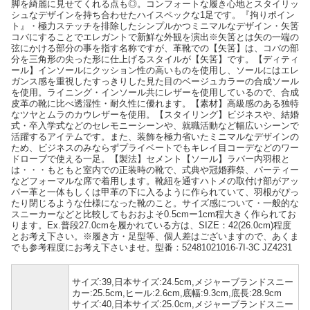
脚を綺麗に見せてくれる点も◎。コンフォートな履き心地とスタイリッ
シュなデザインを持ち合わせたハイスペックな1足です。『拘りポイン
ト』・極力ステッチを排除したシンプルかつミニマルなデザイン・矢筈
コバにすることでエレガントで新鮮な外観を演出※矢筈とは矢の一端の
弦にかける部分の事を指す名称ですが、革靴での【矢筈】は、コバの部
分を三角形の尖った形に仕上げるスタイルが【矢筈】です。【ディティ
ール】インソールにクッション性の高いものを使用し、ソールにはエレ
ガンス感を重視したすっきりした見た目のベージュカラーの合成ソール
を使用。ライニング・インソール共にレザーを使用しているので、合成
皮革の靴に比べ透湿性・耐久性に優れます。【素材】高級感のある独特
なツヤとムラのカウレザーを使用。【スタイリング】ビジネスや、結婚
式・卒入学式などのセレモニーシーンや、就職活動など幅広いシーンで
活躍するアイテムです。また、装飾を極力省いたミニマルなデザインの
ため、ビジネスのみならずプライベートでもキレイ目コーデなどのワー
ドローブで使える一足。【製法】セメント【ソール】ラバー内羽根と
は・・・もともと室内での正装時の靴で、式典や冠婚葬祭、パーティー
などフォーマルな席で着用します。靴紐を通すハトメの取付け部がアッ
パー革と一体もしくは甲革の下に入るように作られていて、羽根がぴっ
たり閉じるような仕様になった靴のこと。サイズ感について・一般的な
スニーカーなどと比較してもおおよそ0.5cmー1cm程大きく作られてお
ります。Ex.普段27.0cmを履かれている方は、SIZE：42(26.0cm)程度
とお考え下さい。※履き方・足型等、個人差はございますので、あくま
でも参考程度にお考え下さいませ。型番：52481021016-7I-3C JZ4231
サイズ:39,日本サイズ:24.5cm,メジャーブランドスニー
カー:25.5cm,ヒール:2.6cm,底幅:9.3cm,底長:28.9cm
サイズ:40,日本サイズ:25.0cm,メジャーブランドスニー