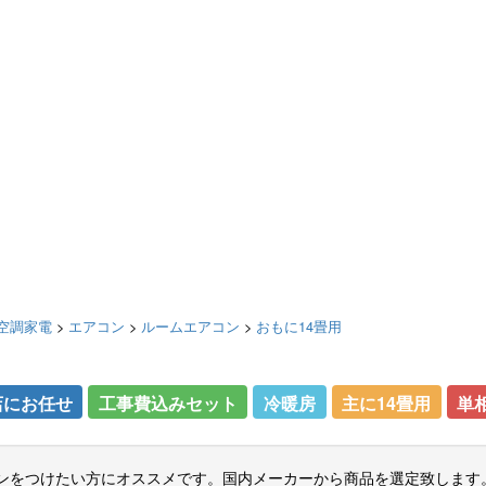
空調家電
>
エアコン
>
ルームエアコン
>
おもに14畳用
店にお任せ
工事費込みセット
冷暖房
主に14畳用
単相
ンをつけたい方にオススメです。国内メーカーから商品を選定致します