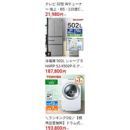
テレビ 32型 Wチューナ
定商品】
ー 地上・BS・110度CS
21,980
デジタル VAパネル 壁掛
円
～
け対応 ゲームモード搭載
外付けHDD録画機能 ハ
イビジョン HDMI2系統
メーカー1年保証 液晶テ
レビ MAXZEN マクスゼ
ン J32CH06 エクプラ特
選
冷蔵庫 502L シャープ S
HARP SJ-X502P-S アッ
187,800
シュシルバー フレンチド
円
ア 観音開き エクプラ特
選
＼ランキング1位／【標
準設置無料】ドラム式洗
193,800
濯機 洗濯 12kg 乾燥 7kg
円
～