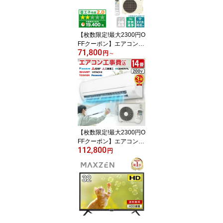
【枚数限定!最大2300円O
FFクーポン】エアコン 6
71,800
畳 ダイキン 工事費込
円
～
み・本体のみ選べる DAI
KIN S226ATES-W ホワイ
ト Eシリーズ [エアコン
(主に6畳用)]
【枚数限定!最大2300円O
FFクーポン】エアコン 1
112,800
4畳 工事費込み【選べる
円
セット★ 工事セット〜延
長保証と工事セット】メ
ーカーおまかせ ダイキン
DAIKIN 三菱重工 GENE
RAL SHARP シャープ 日
立 東芝 Panasonic パナ
ソニック エクプラ特選 2
00V【楽天リフォーム認