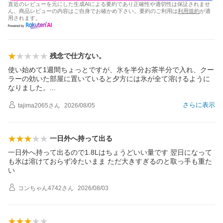
直近のレビューを元にした生成AIによる要約であり正確性や適切性は保証されませ
ん。商品レビューの内容はご自身でお確かめ下さい。要約のご利用は
利用規約
が適
用されます。
残念で仕方ない。
使い始めて1週間ちょっとですが、氷を半分お茶半分で入れ、クー
ラーの効いた部屋に置いていると夕方には氷が全て溶けるように
なりました
。
さらに表示
tajima2065
さん
2026/08/05
一日外へ持って出る
一日外へ持って出るので1.8Lはちょうどいい量です 翌日になって
も氷は溶けておらず冷たいまま ただ大きすぎるのと取っ手も重た
い
コンちゃん4742
さん
2026/08/03