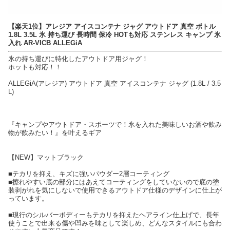
【楽天1位】アレジア アイスコンテナ ジャグ アウトドア 真空 ボトル
1.8L 3.5L 氷 持ち運び 長時間 保冷 HOTも対応 ステンレス キャンプ 氷
入れ AR-VICB ALLEGiA
氷の持ち運びに特化したアウトドア用ジャグ！
ホットも対応！！
ALLEGiA(アレジア) アウトドア 真空 アイスコンテナ ジャグ (1.8L / 3.5
L)
『キャンプやアウトドア・スポーツで！氷を入れた美味しいお酒や飲み
物が飲みたい！』を叶えるギア
【NEW】マットブラック
■テカリを抑え、キズに強いパウダー2層コーティング
■擦れやすい底の部分にはあえてコーティングをしていないので底の塗
装剥がれを気にしないで使用できるアウトドア仕様のデザインに仕上が
っています。
■現行のシルバーボディーもテカリを抑えたヘアライン仕上げで、長年
使うことで出来る傷や凹みを味として楽しめ、どんなスタイルにも合わ