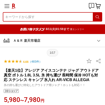
8/11(火)01:59まで
要エントリー
Ａ＆Ｒ 楽天市場店
1/17
（
483
件）
4.66
【楽天1位】アレジア アイスコンテナ ジャグ アウトドア
真空 ボトル 1.8L 3.5L 氷 持ち運び 長時間 保冷 HOTも対
応 ステンレス キャンプ 氷入れ AR-VICB ALLEGiA
氷の持ち運びに特化したアウトドア用ジャグ！ホットも対応！！
5,980
7,980
〜
円