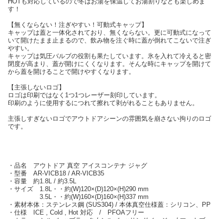
HOTも対応しているので冬はお湯を保温してお湯割りなども楽しめま
す！
【無くならない！注ぎやすい！可動式キャップ】
キャップは蓋と一体化されており、無くならない。更に可動式になって
いて開けたまま止まるので、飲み物を注ぐ時に蓋が倒れてこないで注ぎ
やすい。
キャップは気圧バルブの役割も果たしています。氷を入れて冷えると密
閉度が高まり、蓋が開けにくくなります。そんな時にキャップを開けて
から蓋を開けることで開けやすくなります。
【主張しないロゴ】
ロゴは印刷ではなく1つ1つレーザー刻印しています。
印刷のように使用するにつれて擦れて剥がれることもありません。
主張しすぎないロゴでアウトドアシーンの雰囲気を崩さない拘りのロゴ
です。
・品名 アウトドア 真空 アイスコンテナ ジャグ
・型番 AR-VICB18 / AR-VICB35
・容量 約1.8L / 約3.5L
・サイズ 1.8L・・約(W)120×(D)120×(H)290 mm
3.5L・・約(W)160×(D)160×(H)337 mm
・素材本体：ステンレス鋼 (SUS304) / 本体真空仕様蓋：シリコン、PP
・仕様 ICE , Cold , Hot 対応 / PFOAフリー