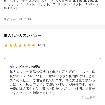
真空ハイブリッドコンテナ 大型 小型 大容量 軽量 1L 1.5L 2L 2.5L 3L 4
L 1リットル 1.5リットル 2リットル 2.5リットル 3リットル 3.5リット
ル 4リットル
商品番号：p0002340
購入した人のレビュー
4.66
（
483
件）
レビューのAI要約
購入者はこの商品の保冷力を非常に高く評価しており、真
夏のキャンプやアウトドア活動でも氷が長時間持つことが
多くのレビューで報告されています。特に大容量で氷が溶
けにくく、広口デザインで洗いやすい点が好評です。また
一部の購入者からは、蓋の開閉がしづらい、外側に結露が
できるといった指摘があります。
さらに表示