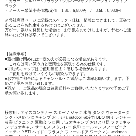
・カラー シルバー×ブラック / シルバー×サンドベージュ / マットブ
ラック
・メーカー希望小売価格/定価 1.8L：6,980円 / 3.5L：8,980円
※弊社商品ページに記載のスペック（仕様）情報につきまして、正確で
あることをお約束するものではございません。
万が一、誤りを発見した場合は、お手数をおかけしますが、弊社へご連
絡いただければ幸いでございます。
【注意事項】
■蓋の開け閉めには一定の力が必要になる場合があります。
これらは高い保冷力と密閉性を実現する為の仕様です。
■可動式キャップはご使用当初固く感じる場合があります。
ご使用を続けていくうちに馴染んできます。
■お客様ご都合によるキャンセル・ご返品はご遠慮お願い致します。予
めご了承をお願い致します。
■万が一、ご返品の場合は往復送料をご負担いただきますので予めご了
承お願い致します。
検索用：アイスコンテナー スポーツ ジャグ 水筒 タンク ウォータータ
ンク 小さめ ソロキャンプ おしゃれ outdoor 保冷力 BBQ 釣り レジャー
災害 ピクニック 運動会 ソロ用 デュオキャンプ おひとり様 ファミキャ
ン デュオキャン サーモス スタンレー 象印 コールマン スノーピーク
イエティ YETI ハイドロフラスク フィールドア ワークマン workman