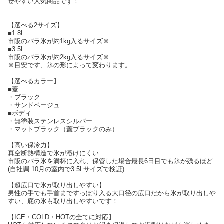
せやすい人気商品です！
【選べる2サイズ】
■1.8L
市販のバラ氷が約1kg入るサイズ※
■3.5L
市販のバラ氷が約2kg入るサイズ※
※目安です、氷の形によって変わります。
【選べるカラー】
■蓋
・ブラック
・サンドベージュ
■ボディ
・無塗装ステンレスシルバー
・マットブラック（蓋ブラックのみ）
【高い保冷力】
真空断熱構造で氷が溶けにくい
市販のバラ氷を満杯に入れ、保管した場合最長6日目でも氷が残るほど
(自社調:10月の室内で3.5Lサイズで検証)
【超広口で氷が取り出しやすい】
男性の手でも手首まですっぽり入る大口径の広口だから氷が取り出しや
すい、底の氷も取り出しやすいです！
【ICE・COLD・HOTの全てに対応】