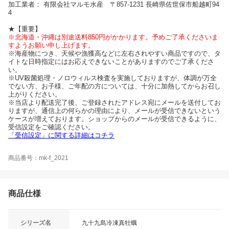
加工業者： 有限会社マルモ水産 〒857-1231 長崎県佐世保市船越町94
4
★【重要】
※北海道・沖縄は別途送料850円がかかります。予めご了承くださいま
すようお願い申し上げます。
※海産物につき、天候や漁獲高などに左右されやすい商品ですので、タ
イトな日時指定にはお応えできないことがありますのでご了承くださ
い。
※UV殺菌処理・ノロウィルス検査を実施しておりますが、体調が万全
でない方、お子様、ご年配の方については、十分に加熱してからお召し
上がりください。
※当店より配送完了後、ご登録されたアドレス宛にメールを送付してお
りますが、通信上の何らかの理由により、メールが受信できないという
ケースが増えております。ショップからのメールが受信できるように、
受信設定をご確認ください。
「受信設定」に関する詳細はコチラ
商品番号：mk-f_2021
商品仕様
シリーズ名
九十九島冷凍真牡蠣