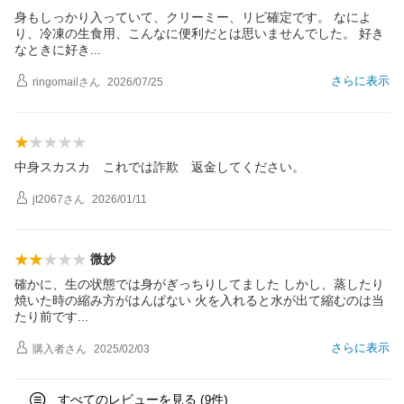
身もしっかり入っていて、クリーミー、リピ確定です。 なによ
り、冷凍の生食用、こんなに便利だとは思いませんでした。 好き
なときに好
き
さらに表示
ringomail
さん
2026/07/25
中身スカスカ これでは詐欺 返金してください。
jt2067
さん
2026/01/11
微妙
確かに、生の状態では身がぎっちりしてました しかし、蒸したり
焼いた時の縮み方がはんぱない 火を入れると水が出て縮むのは当
たり前で
す
さらに表示
購入者
さん
2025/02/03
すべてのレビューを見る (
件)
9