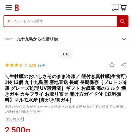
九十九島からの贈り物
1/10
（
9
件）
3.78
＼生牡蠣のおいしさそのまま冷凍／ 殻付き真牡蠣(生食可)
1袋 12個 九十九島産 産地直送 長崎 長期保存［プロトン冷
凍 グレーズ処理 UV殺菌済］ギフト お歳暮 海のミルク 焼
きガキ カキフライ お取り寄せ 開け方ガイド付【送料無
料】マルモ水産 [真がき/真ガキ]
小粒だから旨みがギュ〜〜ッと詰まった九十九島かき♪生でも焼きでも美味し
い殻付き牡蠣をどうぞ！
2,500
円