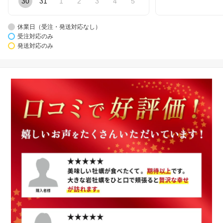
30
31
1
2
3
4
5
休業日（受注・発送対応なし）
受注対応のみ
発送対応のみ