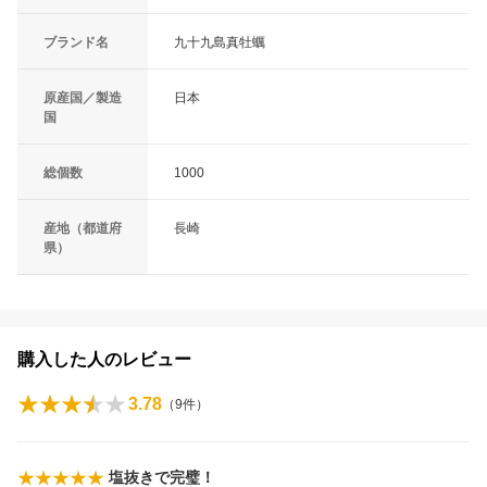
ブランド名
九十九島真牡蠣
原産国／製造
日本
国
総個数
1000
産地（都道府
長崎
県）
購入した人のレビュー
3.78
（
9
件）
塩抜きで完璧！