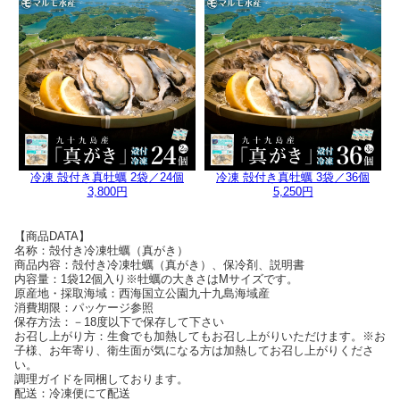
冷凍 殻付き真牡蠣 2袋／24個
冷凍 殻付き真牡蠣 3袋／36個
3,800円
5,250円
【商品DATA】
名称：殻付き冷凍牡蠣（真がき）
商品内容：殻付き冷凍牡蠣（真がき）、保冷剤、説明書
内容量：1袋12個入り※牡蠣の大きさはMサイズです。
原産地・採取海域：西海国立公園九十九島海域産
消費期限：パッケージ参照
保存方法：－18度以下で保存して下さい
お召し上がり方：生食でも加熱してもお召し上がりいただけます。※お
子様、お年寄り、衛生面が気になる方は加熱してお召し上がりくださ
い。
調理ガイドを同梱しております。
配送：冷凍便にて配送