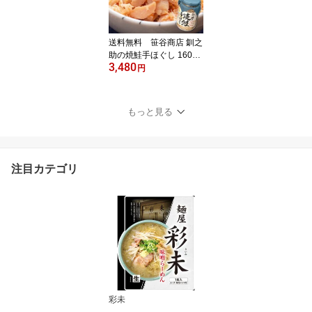
敬老の日 行者ニンニク
送料無料 笹谷商店 釧之
助の焼鮭手ほぐし 160g×
3,480
3本 無着色 北海道限定 土
円
産 お取り寄せ プレゼン
ト 転勤 引越 進学 入学 ギ
フト 母の日 父の日 お返
もっと見る
し ささや せんのすけ
注目カテゴリ
彩未