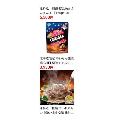
送料込 釧路名物魚政 さ
んまんま 【150g×2本
5,500
入】×2箱 お土産 サン
円
マ 特性の醤油ダレに漬け
込んだ脂ののった秋刀魚
と大葉で包んだもっちり
としたご飯をサンド!さら
にもう一度焼いて香ばし
さをだしています
北海道限定 やわらか生食
感 CHELSEAチェルシー
3,930
90g×（3袋・6袋・15
円
～
袋） 送料込 生キャラ
メルガナッシュ バタース
カッチ味 まとめ買い don
an 道南食品は明治のグ
ループ会社です 北海道お
土産
送料込 松尾ジンギスカ
ン 400g×2袋×2箱 味付特