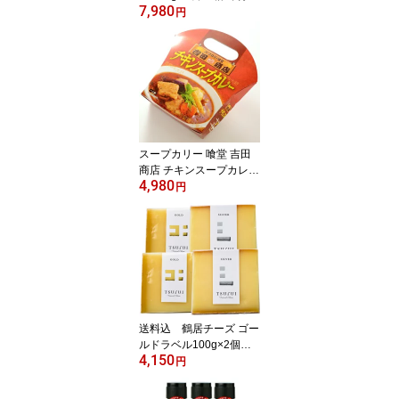
7,980
上ラム 北海道限定 土産
円
お取り寄せ プレゼント
ギフト 母の日 父の日 お
返し
スープカリー 喰堂 吉田
商店 チキンスープカレー
4,980
4個セット 送料込 北
円
海道土産 レトルト お
取り寄せ お返し
送料込 鶴居チーズ ゴー
ルドラベル100g×2個・
4,150
シルバーラベル100g×2
円
個 北海道限定 酪楽館
土産 お取り寄せ プレゼ