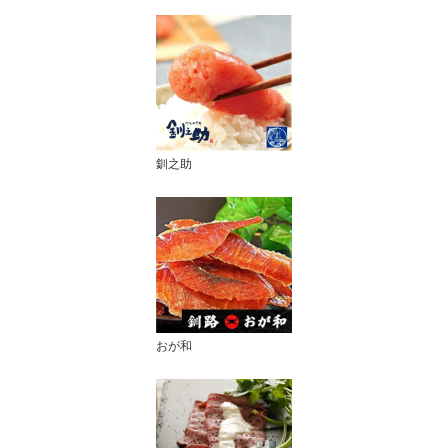
釧之助
おが和