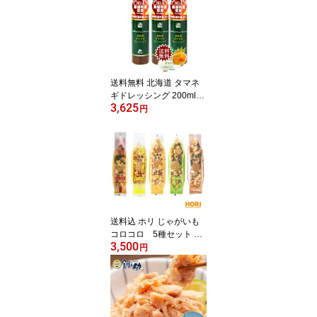
ント
送料無料 北海道 タマネ
ギドレッシング 200ml×3
3,625
本 北海道バイオインダス
円
トリー BIO DO たまねぎ
ドレッシング 玉ねぎドレ
ッシング マツコ&有吉 か
りそめ天国 ウワサのお客
様 テレビ紹介
送料込 ホリ じゃがいも
コロコロ 5種セット 塩
3,500
チーズ 行者にんにく バ
円
ター醤油 焼とうきび お
かき 北海道限定 土産
お取り寄せ プレゼント
転勤 引越 進学 入学 ギフ
ト 母の日 父の日 お返し