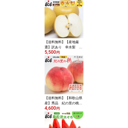
沖縄別途送料加算)
【送料無料】【産地厳
選】訳あり 幸水梨 大
5,500
きさおまかせ 約5kg(北
円
海道沖縄別途送料加算)
【送料無料】【和歌山県
産】秀品 紀の里の桃
4,600
大玉限定 化粧箱入 1
円
箱 約2kg(北海道沖縄別
途送料加算)