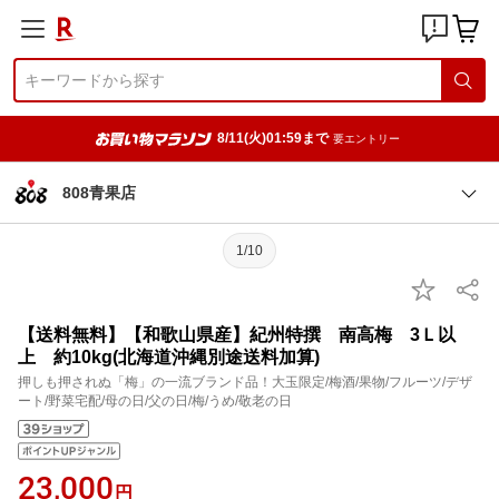
8/11(火)01:59まで
要エントリー
808青果店
1/10
【送料無料】【和歌山県産】紀州特撰 南高梅 3Ｌ以
上 約10kg(北海道沖縄別途送料加算)
押しも押されぬ「梅」の一流ブランド品！大玉限定/梅酒/果物/フルーツ/デザ
ート/野菜宅配/母の日/父の日/梅/うめ/敬老の日
23,000
円