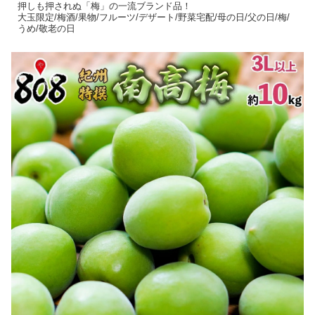
押しも押されぬ「梅」の一流ブランド品！
大玉限定/梅酒/果物/フルーツ/デザート/野菜宅配/母の日/父の日/梅/
うめ/敬老の日