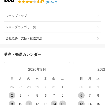
4.47
（
8,657
件）
ショップトップ
ショップカテゴリ一覧
会社概要（支払・配送方法）
受注・発送カレンダー
2026年8月
20
日
月
火
水
木
金
土
日
月
火
26
27
28
29
30
31
1
30
31
1
2
3
4
5
6
7
8
6
7
8
9
10
11
12
13
14
15
13
14
15