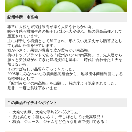
紀州特撰 南高梅
非常に大粒な果実は果肉が厚く大変やわらかい為、
味や食感も機械生産の梅干しに比べ大変優れ、梅の最高品種として
重宝されています。
主に梅干しや梅酒として加工され、形の良い見栄えから贈答品とし
ても高い評価を得ています。
種が小さく、果実が豊富で皮が柔らかい南高梅。
梅のトップブランドである「紀州みなべの南高梅」は、先人達から
脈々と受け継がれてきた栽培技術を基本に、時代に合わせた工夫を
加えながら、
そのすばらしい品質を守ってきました。
2006年にみなべいなみ農業協同組合から、地域団体商標制度による
商標登録として
「紀州みなべの南高梅」を出願し、特許庁より認定されました。
是非、一度ご賞味下さいませ！
この商品のイチオシポイント
・ 大粒で肉厚。大粒で平均25〜35グラム！
・ 皮は柔らかく種も小さく、干し梅としては最高級品！
・ 梅酒、ジュース、ジャムなど色々な用途で使用できる！