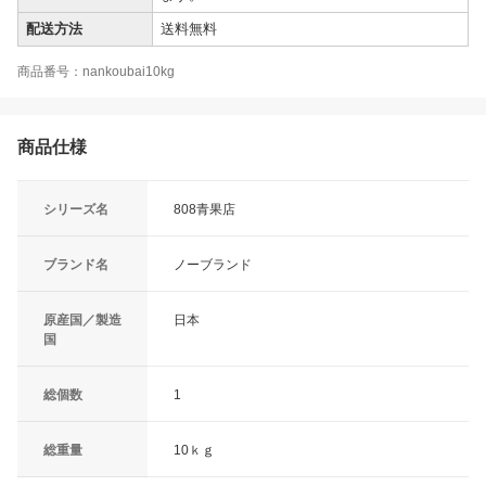
配送方法
送料無料
商品番号：nankoubai10kg
商品仕様
シリーズ名
808青果店
ブランド名
ノーブランド
原産国／製造
日本
国
総個数
1
総重量
10ｋｇ