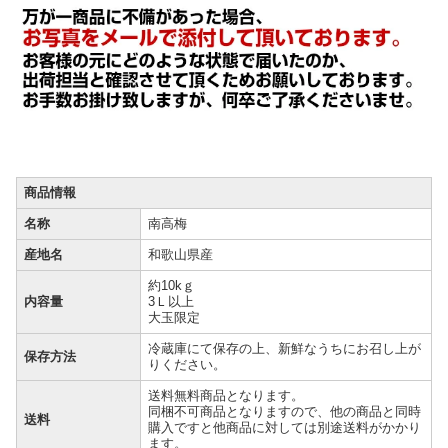
商品情報
名称
南高梅
産地名
和歌山県産
約10kｇ
内容量
3Ｌ以上
大玉限定
冷蔵庫にて保存の上、新鮮なうちにお召し上が
保存方法
りください。
送料無料商品となります。
同梱不可商品となりますので、他の商品と同時
送料
購入ですと他商品に対しては別途送料がかかり
ます。