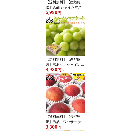
【送料無料】【産地厳
選】秀品 シャインマスカ
5,980
ット 約1kg 約2kg 約3kg
円
約4kg 約5kg(北海道沖縄
別途送料加算)
【送料無料】【産地厳
選】訳あり シャインマ
3,980
スカット 大きさお任
円
～
せ 約1kg 約2kg 約3kg
約4kg 約5kg(北海道沖縄
別途送料加算)
【送料無料】【長野県
産】秀品 ワッサー 大き
3,300
さおまかせ 約2kg(北海道
円