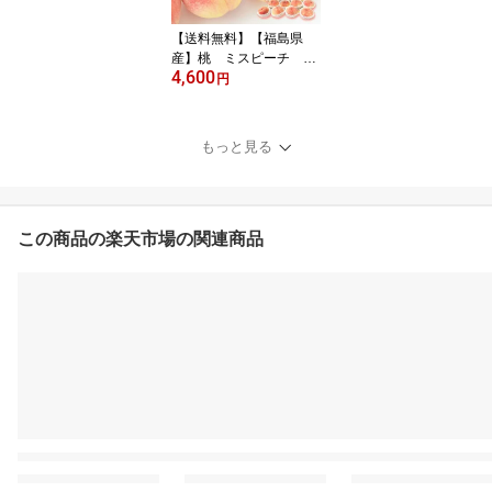
【送料無料】【福島県
産】桃 ミスピーチ 化
4,600
粧箱入り 贈答用 約2k
円
g(北海道沖縄別途送料加
算)
もっと見る
この商品の楽天市場の関連商品