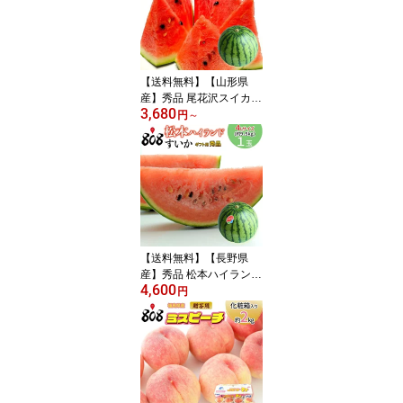
【送料無料】【山形県
産】秀品 尾花沢スイカ
3,680
選べるサイズ 1玉(北海
円
～
道沖縄別途送料加算)
【送料無料】【長野県
産】秀品 松本ハイランド
4,600
4Lサイズ 1玉9.5kg以上
円
(北海道沖縄別途送料加
算)