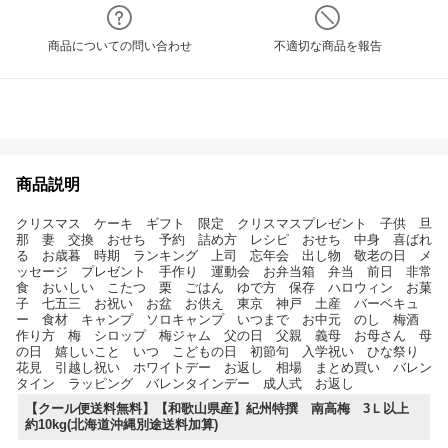
商品についての問い合わせ
不適切な商品を報告
商品説明
クリスマス ケーキ ギフト 限定 クリスマスプレゼント 子供 旦
那 妻 交換 おせち 予約 詰め方 レシピ おせち 中身 喜ばれ
る お歳暮 時期 ランキング 上司 忘年会 出し物 敬老の日 メ
ッセージ プレゼント 手作り 運動会 お弁当箱 弁当 前日 非常
食 おいしい こたつ 栗 ごはん ゆで方 保存 ハロウィン お菓
子 七五三 お祝い お盆 お供え 東京 神戸 土産 バーベキュ
ー 食材 キャンプ ソロキャンプ いつまで お中元 のし 梅酒
作り方 梅 シロップ 梅ジャム 父の日 父親 義母 お母さん 母
の日 嬉しいこと いつ こどもの日 初節句 入学祝い ひな祭り
花見 引越し祝い ホワイトデー お返し 相場 まとめ買い バレン
タイン ラッピング バレンタインデー 成人式 お返し
【クール便送料無料】【和歌山県産】紀州特撰 南高梅 3Ｌ以上
約10kg(北海道沖縄別途送料加算)