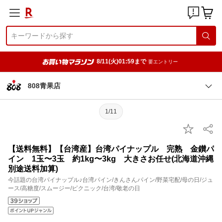
8/11(火)01:59まで
要エントリー
808青果店
1/11
【送料無料】【台湾産】台湾パイナップル 完熟 金鑚パ
イン 1玉〜3玉 約1kg〜3kg 大きさお任せ(北海道沖縄
別途送料加算)
今話題の台湾パイナップル♪台湾パイン/きんさんパイン/野菜宅配/母の日/ジュ
ース/高糖度/スムージー/ピクニック/台湾/敬老の日