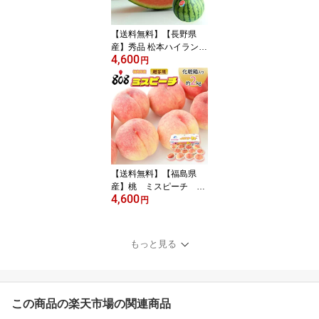
【送料無料】【長野県
産】秀品 松本ハイランド
4,600
4Lサイズ 1玉9.5kg以上
円
(北海道沖縄別途送料加
算)
【送料無料】【福島県
産】桃 ミスピーチ 化
4,600
粧箱入り 贈答用 約2k
円
g(北海道沖縄別途送料加
算)
もっと見る
この商品の楽天市場の関連商品