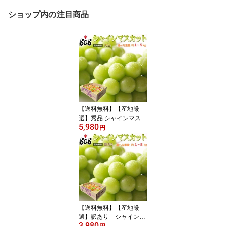
ショップ内の注目商品
【送料無料】【産地厳
選】秀品 シャインマスカ
5,980
ット 約1kg 約2kg 約3kg
円
約4kg 約5kg(北海道沖縄
別途送料加算)
【送料無料】【産地厳
選】訳あり シャインマ
3,980
スカット 大きさお任