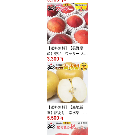
円
～
せ 約1kg 約2kg 約3kg
約4kg 約5kg(北海道沖縄
別途送料加算)
【送料無料】【長野県
産】秀品 ワッサー 大き
3,300
さおまかせ 約2kg(北海道
円
沖縄別途送料加算)
【送料無料】【産地厳
選】訳あり 幸水梨 大
5,500
きさおまかせ 約5kg(北
円
海道沖縄別途送料加算)