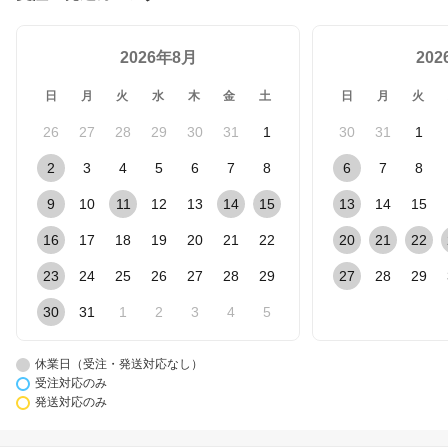
2026年8月
20
日
月
火
水
木
金
土
日
月
火
26
27
28
29
30
31
1
30
31
1
2
3
4
5
6
7
8
6
7
8
9
10
11
12
13
14
15
13
14
15
16
17
18
19
20
21
22
20
21
22
23
24
25
26
27
28
29
27
28
29
30
31
1
2
3
4
5
休業日（受注・発送対応なし）
受注対応のみ
発送対応のみ