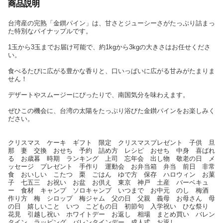
商品説明
台湾産の完熟「金鑚パイン」は、甘さとジューシーさがたっぷり詰まっ
た特別なパイナップルです。
1玉から3玉までお届け可能で、約1kgから3kgの大きさはお任せくださ
い。
食べるたびに広がる豊かな香りと、口いっぱいに広がる甘みがたまりま
せん！
デザートやスムージーにぴったりで、南国気分を味わえます。
ぜひこの機会に、台湾の太陽をたっぷり浴びた金鑚パインをお楽しみく
ださい。
クリスマス ケーキ ギフト 限定 クリスマスプレゼント 子供 旦
那 妻 交換 おせち 予約 詰め方 レシピ おせち 中身 喜ばれ
る お歳暮 時期 ランキング 上司 忘年会 出し物 敬老の日 メ
ッセージ プレゼント 手作り 運動会 お弁当箱 弁当 前日 非常
食 おいしい こたつ 栗 ごはん ゆで方 保存 ハロウィン お菓
子 七五三 お祝い お盆 お供え 東京 神戸 土産 バーベキュ
ー 食材 キャンプ ソロキャンプ いつまで お中元 のし 梅酒
作り方 梅 シロップ 梅ジャム 父の日 父親 義母 お母さん 母
の日 嬉しいこと いつ こどもの日 初節句 入学祝い ひな祭り
花見 引越し祝い ホワイトデー お返し 相場 まとめ買い バレン
タイン ラッピング バレンタインデー 成人式 お返し