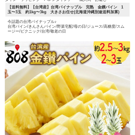
【送料無料】【台湾産】台湾パイナップル 完熟 金鑚パイン 1
玉〜3玉 約1kg〜3kg 大きさお任せ(北海道沖縄別途送料加算)
今話題の台湾パイナップル♪
台湾パイン/きんさんパイン/野菜宅配/母の日/ジュース/高糖度/スム
ージー/ピクニック/台湾/敬老の日