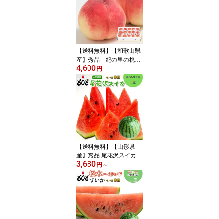
【送料無料】【和歌山県
産】秀品 紀の里の桃
4,600
大玉限定 化粧箱入 1
円
箱 約2kg(北海道沖縄別
途送料加算)
【送料無料】【山形県
産】秀品 尾花沢スイカ
3,680
選べるサイズ 1玉(北海
円
～
道沖縄別途送料加算)