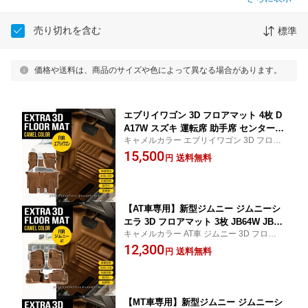
売り切れを含む
標準
価格や送料は、商品のサイズや色によって異なる場合があります。
エブリイワゴン 3D フロアマット 4枚 D
A17W スズキ 運転席 助手席 センター 2
キャメルカラー エブリイワゴン 3D フロア
列目 TPE材質 立体成型 内装 車内 汚れ
マット 4枚 DA17W スズキ TPE材質 車内 防
15,500
防止 防水 耐汚れ 撥水 耐水 専用設計 水
送料無料
円
汚 防水 立体 専用設計 水洗い カーマット
洗いOK カーマット H27.2〜 ブラウン
キャメル
【AT車専用】新型ジムニー ジムニーシ
エラ 3D フロアマット 3枚 JB64W JB74
キャメルカラー AT車 ジムニー 3D フロアマ
W スズキ 運転席 助手席 2列目 TPE材質
ット 3枚 JB64W JB74W スズキ TPE材質 車
12,300
立体成型 内装 車内 汚れ防止 防水 耐汚
送料無料
円
内 汚れ防止 防水 専用設計 水洗い 立体 カー
れ 撥水 耐水 専用設計 水洗い カーマッ
マット
ト ブラウン キャメル
【MT車専用】新型ジムニー ジムニーシ