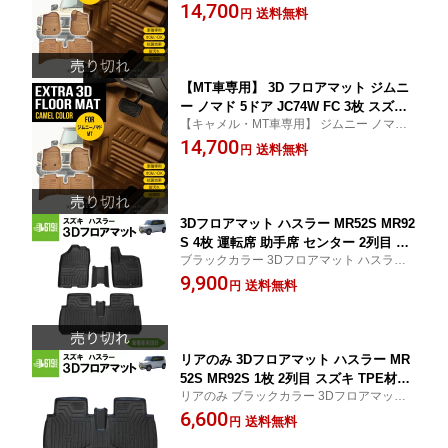
ムニー ノマド 5ドア JC74W FC 3枚 運転席
14,700
内 汚れ防止 防水仕様 車種専用設計 水
送料無料
円
助手席 2列目 TPE材質 立体 内装 車内 防汚
洗いOK カーマット ブラウン キャメル
防水 専用設計 水洗い カーマット
【MT車専用】 3D フロアマット ジムニ
ー ノマド 5ドア JC74W FC 3枚 スズキ
【キャメル・MT車専用】 ジムニー ノマド
運転席 助手席 2列目 立体成型 カーマッ
3D フロアマット3枚 5ドア JC74W FC スズ
14,700
ト カスタム パーツ カー用品 TPE材質
送料無料
円
キ 立体 TPE内装 車内 防水 水洗い ブラウン
汚れ防止 撥水 内装 車内 フロント リア
防水 水洗いOK ブラウン キャメル
3Dフロアマット ハスラー MR52S MR92
S 4枚 運転席 助手席 センター 2列目 ス
ブラックカラー 3Dフロアマット ハスラー
ズキ TPE材質 立体成型 内装 車内 汚れ
MR52S MR92S 4枚 運転席 助手席 センター
9,900
防止 防水仕様 車種専用設計 水洗いOK
送料無料
円
2列目 スズキ TPE 車内 防汚 防水 専用設計
カーマット 黒 ブラック
水洗い 立体 カーマット
リアのみ 3Dフロアマット ハスラー MR
52S MR92S 1枚 2列目 スズキ TPE材質
リアのみ ブラックカラー 3Dフロアマット
立体成型 内装 車内 汚れ防止 防水仕様
ハスラー MR52S MR92S 1枚 2列目 スズキ
6,600
車種専用設計 水洗いOK カーマット 黒
送料無料
円
TPE材質 車内 汚れ防止 防水 専用設計 水洗
ブラック
い 立体 カーマット