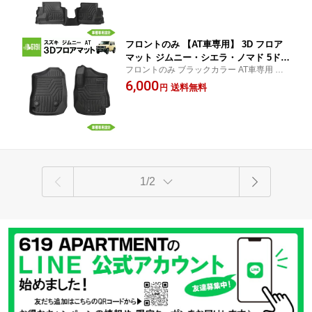
様 車種専用設計 水洗いOK カーマット
車内 汚れ防止 防水 専用設計 水洗い カーマ
黒 ブラック
ット 黒
フロントのみ 【AT車専用】 3D フロア
マット ジムニー・シエラ・ノマド 5ドア
フロントのみ ブラックカラー AT車専用 3D
2枚 運転席 助手席 スズキ JB64W JB74
フロアマット ジムニー・シエラ・ノマド 5
6,000
W JC74W TPE材質 立体成型 内装 車内
送料無料
円
ドア 2枚 運転席 助手席 スズキ JB64W JB74
汚れ防止 防水仕様 車種専用設計 水洗い
W JC74W TPE 立体 車内 汚れ防止 専用設計
OK カーマット 黒 ブラック
黒
1/2