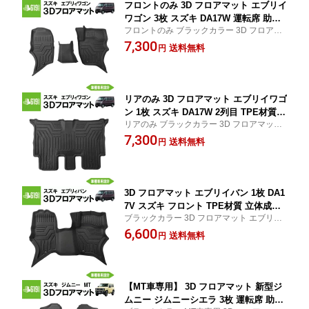
フロントのみ 3D フロアマット エブリイ
ワゴン 3枚 スズキ DA17W 運転席 助手
フロントのみ ブラックカラー 3D フロアマ
席 センター TPE材質 立体成型 内装 車
ット エブリイワゴン 3枚 スズキ DA17W 運
7,300
内 汚れ防止 防水仕様 車種専用設計 水
送料無料
円
転席 助手席 センター TPE材質 車内 汚れ防
洗いOK カーマット 黒 ブラック H27.
止 防水 立体 専用設計 水洗いOK カーマット
5〜
黒
リアのみ 3D フロアマット エブリイワゴ
ン 1枚 スズキ DA17W 2列目 TPE材質
リアのみ ブラックカラー 3D フロアマット
立体成型 内装 車内 汚れ防止 防水仕様
エブリイワゴン 1枚 2列目 スズキ DA17W T
7,300
車種専用設計 水洗いOK カーマット 黒
送料無料
円
PE材質 車内 汚れ防止 防水 立体 専用設計
ブラック H27.5〜
水洗いOK カーマット 黒 H27.5〜
3D フロアマット エブリイバン 1枚 DA1
7V スズキ フロント TPE材質 立体成型
ブラックカラー 3D フロアマット エブリイ
内装 車内 汚れ防止 防水仕様 車種専用
バン 1枚 DA17V スズキ フロント TPE材質
6,600
設計 水洗いOK カーマット 黒 ブラック
送料無料
円
車内 汚れ防止 防水 立体 専用設計 水洗いOK
カーマット 黒
【MT車専用】 3D フロアマット 新型ジ
ムニー ジムニーシエラ 3枚 運転席 助手