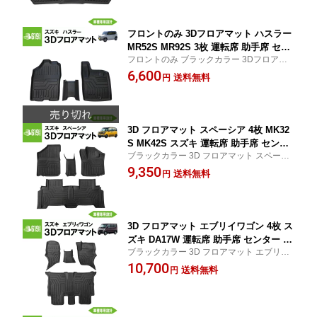
フロントのみ 3Dフロアマット ハスラー
MR52S MR92S 3枚 運転席 助手席 セン
フロントのみ ブラックカラー 3Dフロアマ
ター スズキ TPE材質 立体成型 内装 車
ット ハスラー MR52S MR92S 3枚 運転席
6,600
内 汚れ防止 防水仕様 車種専用設計 水
送料無料
円
助手席 センター スズキ TPE 車内 防汚 防水
洗いOK カーマット 黒 ブラック
専用設計 水洗い 立体 カーマット
3D フロアマット スペーシア 4枚 MK32
S MK42S スズキ 運転席 助手席 センタ
ブラックカラー 3D フロアマット スペーシ
ー 2列目 TPE材質 立体成型 内装 車内
ア 4枚 MK32S MK42S スズキ 運転席 助手
9,350
汚れ防止 防水仕様 車種専用設計 水洗い
送料無料
円
席 センター 2列目 TPE材質 車内 汚れ防止
OK カーマット 黒 ブラック
防水 立体 専用設計 水洗いOK カーマット 黒
3D フロアマット エブリイワゴン 4枚 ス
ズキ DA17W 運転席 助手席 センター 2
ブラックカラー 3D フロアマット エブリイ
列目 TPE材質 立体成型 内装 車内 汚れ
ワゴン 4枚 スズキ DA17W TPE材質 運転席
10,700
防止 防水仕様 車種専用設計 水洗いOK
送料無料
円
助手席 センター 2列目 車内 立体 汚れ防止
カーマット 黒 ブラック H27.5〜
防水 専用設計 水洗い カーマット 黒 H27.
5〜