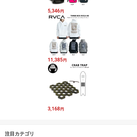
5,346
円
11,385
円
3,168
円
注目カテゴリ