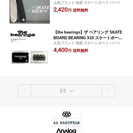
人気ブランド 国産 スケートボード パーツ
スケートソックス スケートボードカバ
2,420
ー ベアリング スケボー 国産 高品質 ス
送料無料
円
トリート ランプ ボウル パーク
【the bearings】ザ ベアリング SKATE
BOARD BEARING X10 スケートボード
人気ブランド 国産 スケートボード パーツ
ベアリング パーツ 国産 高品質 ストリ
4,400
ート ランプ ボウル パーク
送料無料
円
1/1