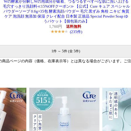
Wの酵素が分解しWの泡成分が吸着、つるつるすべすべな肌に洗い上げる
毛穴すっきり洗顔料≪15%OFFクーポン≫ 【公式】Cure キュア スペシャル
パウダーソープ 0.6g×35包 酵素洗顔パウダー 毛穴 黒ずみ 角栓 ニキビ 角質
ケア 泡洗顔 無添加 保湿 クレイ配合 日本製 正規品 Special Powder Soap ゆ
うパケット【個包装のみ】
1,760円
送料無料
(235件)
1件 ～ 5件 (全 5件)
の商品ページの内容（価格、在庫表示等）とは異なる場合がございます。ご