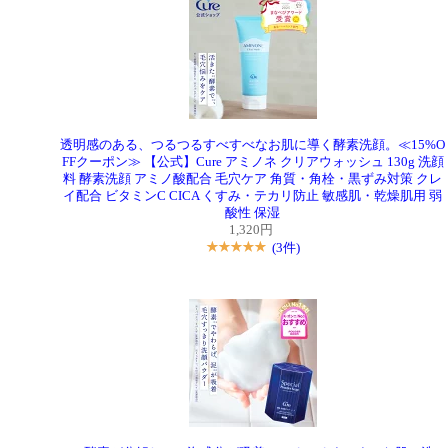
透明感のある、つるつるすべすべなお肌に導く酵素洗顔。≪15%O
FFクーポン≫ 【公式】Cure アミノネ クリアウォッシュ 130g 洗顔
料 酵素洗顔 アミノ酸配合 毛穴ケア 角質・角栓・黒ずみ対策 クレ
イ配合 ビタミンC CICA くすみ・テカリ防止 敏感肌・乾燥肌用 弱
酸性 保湿
1,320円
(3件)