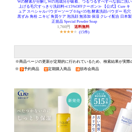
Wの酵素が分解しWの泡成分が吸着、つるつるすべすべな肌に洗い
上げる毛穴すっきり洗顔料≪15%OFFクーポン≫ 【公式】Cure キ
ュア スペシャルパウダーソープ 0.6g×35包 酵素洗顔パウダー 毛穴
黒ずみ 角栓 ニキビ 角質ケア 泡洗顔 無添加 保湿 クレイ配合 日本製
正規品 Special Powder Soap
1,760円
送料無料
(15件)
※商品ページの更新が定期的に行われているため、検索結果が実際
※
予約商品
定期購入商品
頒布会商品