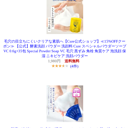
毛穴の目立ちにくいクリアな素肌へ【Cure公式ショップ】≪15%OFFクー
ポン≫ 【公式】酵素洗顔 パウダー 洗顔料 Cure スペシャルパウダーソープ
VC 0.6g×35包 Special Powder Soap VC 毛穴 黒ずみ 角栓 角質ケア 泡洗顔 保
湿 ニキビケア 洗顔パウダー
1,980円
送料無料
(4件)