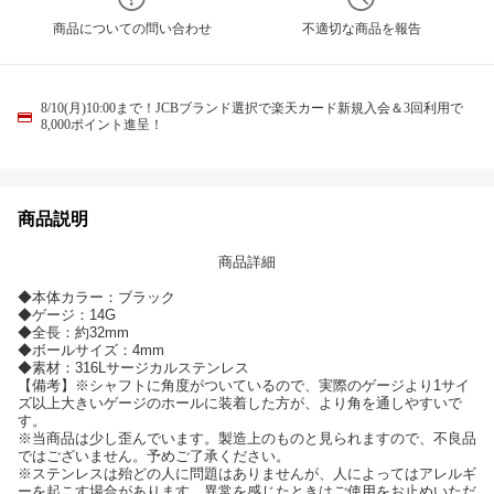
商品についての問い合わせ
不適切な商品を報告
8/10(月)10:00まで！JCBブランド選択で楽天カード新規入会＆3回利用で
8,000ポイント進呈！
商品説明
商品詳細
◆本体カラー：ブラック
◆ゲージ：14G
◆全長：約32mm
◆ボールサイズ：4mm
◆素材：316Lサージカルステンレス
【備考】※シャフトに角度がついているので、実際のゲージより1サイ
ズ以上大きいゲージのホールに装着した方が、より角を通しやすいで
す。
※当商品は少し歪んでいます。製造上のものと見られますので、不良品
ではございません。予めご了承ください。
※ステンレスは殆どの人に問題はありませんが、人によってはアレルギ
ーを起こす場合があります。異常を感じたときはご使用をお止めいただ