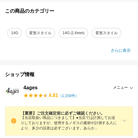
この商品のカテゴリー
14G
変形スタイル
14G (1.6mm)
変形スタイル
さらに表示
ショップ情報
4ages
メニュー
4.81
（
1,150
件）
【重要】ご注文確定前に必ずご確認ください。
【当店取扱い商品につきまして】●当店では計測してお送
りしておりますが、使用するノギスの素材や計測する人に
より、多少の誤差は必ずございます。あら
か