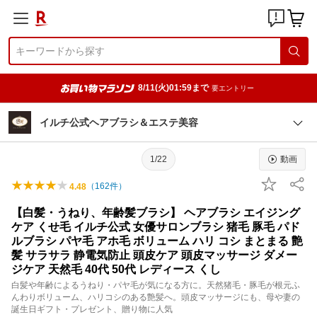
8/11(火)01:59まで
要エントリー
イルチ公式ヘアブラシ＆エステ美容
1/22
動画
（
162
件）
4.48
【白髪・うねり、年齢髪ブラシ】 ヘアブラシ エイジング
ケア くせ毛 イルチ公式 女優サロンブラシ 猪毛 豚毛 パド
ルブラシ パヤ毛 アホ毛 ボリューム ハリ コシ まとまる 艶
髪 サラサラ 静電気防止 頭皮ケア 頭皮マッサージ ダメー
ジケア 天然毛 40代 50代 レディース くし
白髪や年齢によるうねり・パヤ毛が気になる方に。天然猪毛・豚毛が根元ふ
んわりボリューム、ハリコシのある艶髪へ。頭皮マッサージにも、母や妻の
誕生日ギフト・プレゼント、贈り物に人気